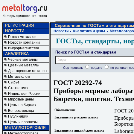
РЕГИСТРАЦИЯ
Справочник по ГОСТам и стандартам
НОВОСТИ
Новости
Аналитика и цены
Металлоторг
Рынка металлов
ГОСТы, стандарты, но
Новости компаний
Информагентства
Поиск по ГОСТам и стандартам
АНАЛИТИКА
Черные металлы
Цветные металлы
Сортировать
по дате
по релевантнос
Драгоценные металлы
Металлолом
ГОСТ 20292-74
Сырье
Статистика
Приборы мерные лаборат
Индекс цен России
Бюретки, пипетки. Техни
Мировые цены
Цены на биржах
Обозначение
ГОСТ 20
Вопрос месяца
Публикации
Заглавие на русском языке
Приборы
Цены и прогнозы
Бюретки,
МЕТАЛЛОТОРГОВЛЯ
Заглавие на английском языке
Laborator
Металлоторговля