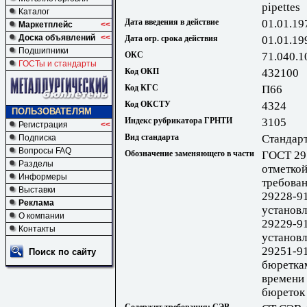
pipettes
Каталог
Дата введения в действие
01.01.19
Маркетплейс
<<
Доска объявлений
<<
Дата огр. срока действия
01.01.19
Подшипники
ОКС
71.040.1
ГОСТы и стандарты
Код ОКП
432100
Код КГС
П66
Код ОКСТУ
4324
ПОЛЬЗОВАТЕЛЯМ
Индекс рубрикатора ГРНТИ
3105
Регистрация
<<
Вид стандарта
Стандарт
Подписка
Вопросы FAQ
Обозначение заменяющего в части
ГОСТ 291
Разделы
отметкой
Информеры
требова
Выставки
29228-91
Реклама
установ
О компании
29229-91
Контакты
установ
29251-91
Поиск по сайту
бюреткам
времени 
бюреток