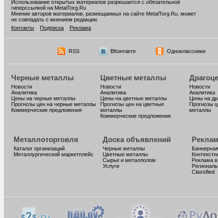
Использование открытых материалов разрешается с обязательной
гиперссылкой на MetalTorg.Ru
Мнение авторов материалов, размещаемых на сайте MetalTorg.Ru, может
не совпадать с мнением редакции.
Контакты
Подписка
Реклама
RSS
ВКонтакте
Одноклассники
Черные металлы
Цветные металлы
Драгоц
Новости
Новости
Новости
Аналитика
Аналитика
Аналитика
Цены на черные металлы
Цены на цветные металлы
Цены на д
Прогнозы цен на черные металлы
Прогнозы цен на цветные
Прогнозы ц
Коммерческие предложения
металлы
металлы
Коммерческие предложения
Металлоторговля
Доска объявлений
Реклам
Каталог организаций
Черные металлы
Баннерная
Металлургический маркетплейс
Цветные металлы
Контекстн
Сырье и металлолом
Реклама в
Услуги
Региональ
Classified