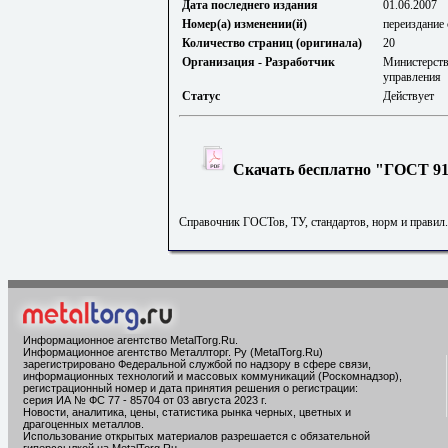
Дата последнего издания
01.06.2007
Номер(а) изменении(й)
переиздание с
Количество страниц (оригинала)
20
Организация - Разработчик
Министерств
управления
Статус
Действует
Скачать бесплатно "ГОСТ 914
Справочник ГОСТов, ТУ, стандартов, норм и правил
Информационное агентство MetalTorg.Ru
.
Информационное агентство Металлторг. Ру (MetalTorg.Ru)
зарегистрировано Федеральной службой по надзору в сфере связи,
информационных технологий и массовых коммуникаций (Роскомнадзор),
регистрационный номер и дата принятия решения о регистрации:
серия ИА № ФС 77 - 85704 от 03 августа 2023 г.
Новости, аналитика, цены, статистика рынка черных, цветных и
драгоценных металлов.
Использование открытых материалов разрешается с обязательной