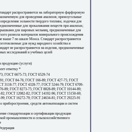
тандарт распространяется на лабораторную фарфоровую
дназначенную для проведения анализов; прямоугольные
 определения зольности твердого топлива; лодочки для
редназначенные для прокаливания веществ при анализах;
крышками для шаровых мельниц, предназначенные для
ухого размола материалов минерального происхождения
не выше 7 по шкале Мооса. Стандарт распространяется
 изготовляемые для нужд народного хозяйства и
андарт не распространяется на изделия, предназначенные
ьных исследований и учебных целей
а продукцию (услуги)
еет отметку *
3; ГОСТ 6675-73; ГОСТ 6529-74
91; ГОСТ 84-76; ГОСТ 166-89; ГОСТ 427-75; ГОСТ
СТ 3118-77; ГОСТ 4328-77; ГОСТ 5244-79; ГОСТ 6709-
76-89; ГОСТ 8273-75; ГОСТ 8828-89; ГОСТ 10144-89;
82; ГОСТ 12082-82; ГОСТ 14192-96; ГОСТ 15150-69;
99; ГОСТ 16272-79; ГОСТ 24634-81; ГОСТ 29225-91
о приборостроения, средств автоматизации и систем
ление стандартизации и сертификации продукции
гкой промышленности и сельскохозяйственного
а
Федерация