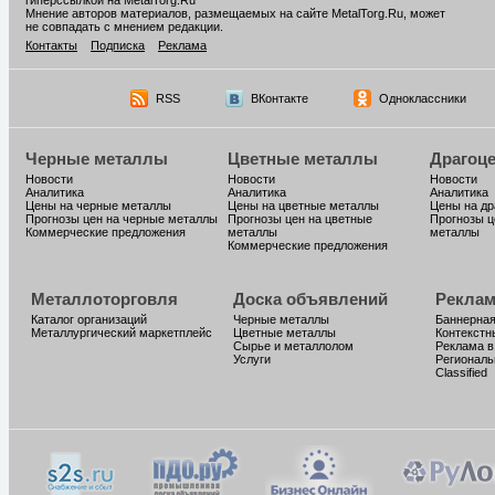
гиперссылкой на MetalTorg.Ru
Мнение авторов материалов, размещаемых на сайте MetalTorg.Ru, может
не совпадать с мнением редакции.
Контакты
Подписка
Реклама
RSS
ВКонтакте
Одноклассники
Черные металлы
Цветные металлы
Драгоц
Новости
Новости
Новости
Аналитика
Аналитика
Аналитика
Цены на черные металлы
Цены на цветные металлы
Цены на д
Прогнозы цен на черные металлы
Прогнозы цен на цветные
Прогнозы ц
Коммерческие предложения
металлы
металлы
Коммерческие предложения
Металлоторговля
Доска объявлений
Реклам
Каталог организаций
Черные металлы
Баннерная
Металлургический маркетплейс
Цветные металлы
Контекстн
Сырье и металлолом
Реклама в
Услуги
Региональ
Classified