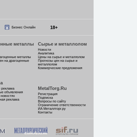
18+
Бизнес Онлайн
енные металлы
Сырье и металлолом
Новости
Аналитика
рагоценные металлы
Цены на сырье и металлолом
ен на драгоценные
Прогнозы цен на сырье и
металлолом
Коммерческие предложения
а
MetalTorg.Ru
 реклама
ые объявления
Регистрация
 новостях
Подписка
ная реклама
Вопросы по сайту
Ограничение ответственности
ИА Металлторг.ру
Контакты