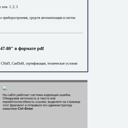
 изм. 1; 2; 3
о приборостроения, средств автоматизации и систем
7-80" в формате pdf
. СНиП, СанПиН, сертификация, технические условия
На сайте работает система коррекции ошибок.
Обнаружив неточность в тексте или
неработоспособность ссылки, выделите на странице
этот фрагмент и отправьте его администратору
нажатием
Ctrl
+
Enter
.