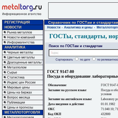
РЕГИСТРАЦИЯ
Справочник по ГОСТам и стандартам
НОВОСТИ
Новости
Аналитика и цены
Металлоторг
Рынка металлов
ГОСТы, стандарты, но
Новости компаний
Информагентства
Поиск по ГОСТам и стандартам
АНАЛИТИКА
Черные металлы
Цветные металлы
Сортировать
по дате
по релевантнос
Драгоценные металлы
Металлолом
ГОСТ 9147-80
Сырье
Посуда и оборудование лабораторны
Статистика
Индекс цен России
Обозначение
ГОСТ 9147-
Мировые цены
Заглавие на русском языке
Посуда и об
Цены на биржах
условия
Вопрос месяца
Заглавие на английском языке
Laboratory po
Публикации
Дата введения в действие
01.01.1982
Цены и прогнозы
ОКС
71.040.10; 7
МЕТАЛЛОТОРГОВЛЯ
Код ОКП
432800
Металлоторговля