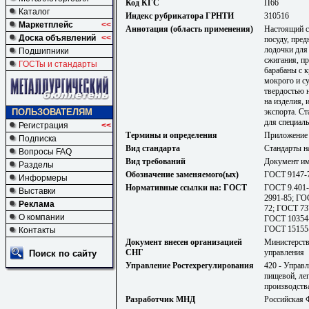
Код КГС
П66
Каталог
Индекс рубрикатора ГРНТИ
310516
Маркетплейс
<<
Аннотация (область применения)
Настоящий с
Доска объявлений
<<
посуду, пре
лодочки для
Подшипники
сжигания, п
ГОСТы и стандарты
барабаны с 
мокрого и с
твердостью 
на изделия,
ПОЛЬЗОВАТЕЛЯМ
экспорта. Ст
для специал
Регистрация
<<
Термины и определения
Приложение
Подписка
Вид стандарта
Стандарты н
Вопросы FAQ
Вид требований
Документ им
Разделы
Обозначение заменяемого(ых)
ГОСТ 9147-7
Информеры
Нормативные ссылки на: ГОСТ
ГОСТ 9.401-
Выставки
2991-85; ГО
Реклама
72; ГОСТ 73
О компании
ГОСТ 10354-
ГОСТ 15155-
Контакты
Документ внесен организацией
Министерств
СНГ
управления
Поиск по сайту
Управление Ростехрегулирования
420 - Управ
пищевой, ле
производств
Разработчик МНД
Российская 