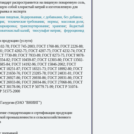
тандарт распространяется на пищевую поваренную соль,
щую собой хлористый натрий и изготовленную для
 рынка и экспорта
ная пищевая, йодированная, с добавками, без добавок
;
ция
;
технические требования
;
нормы
;
массовая доля
;
маркировка
;
транспортирование
;
хранение
;
йодистый
оватокислый калий
;
тиосульфат натрия
;
ферроционид
а продукцию (услуги)
.02-78; ГОСТ 745-2003; ГОСТ 1760-86; ГОСТ 2226-88;
1; ГОСТ 4202-75; ГОСТ 4207-75; ГОСТ 4232-74; ГОСТ
СТ 7730-89; ГОСТ 7933-89; ГОСТ 8273-75; ГОСТ 9078-
354-82; ГОСТ 10459-87; ГОСТ 12303-80; ГОСТ 13502-
685-84; ГОСТ 14192-96; ГОСТ 15846-2002; ГОСТ
ОСТ 18251-87; ГОСТ 18321-73; ГОСТ 18992-80; ГОСТ
ОСТ 21650-76; ГОСТ 23285-78; ГОСТ 24831-81; ГОСТ
ОСТ 26927-86; ГОСТ 26930-86; ГОСТ 26931-86; ГОСТ
ОСТ 26933-86; ГОСТ 26934-86; ГОСТ 27068-86; ГОСТ
ОСТ 30178-96; ГОСТ Р 50779.71-99; ГОСТ Р 51074-
Р 51575-2000
Галургии (ОАО "ВНИИГ")
ление стандартизации и сертификации продукции
гкой промышленности и сельскохозяйственного
а
с поправкой