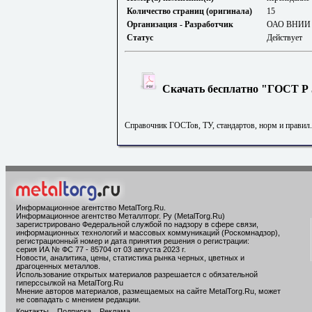
Количество страниц (оригинала)
15
Организация - Разработчик
ОАО ВНИИ Г
Статус
Действует
Скачать бесплатно "ГОСТ Р 5
Справочник ГОСТов, ТУ, стандартов, норм и правил
Информационное агентство MetalTorg.Ru
.
Информационное агентство Металлторг. Ру (MetalTorg.Ru)
зарегистрировано Федеральной службой по надзору в сфере связи,
информационных технологий и массовых коммуникаций (Роскомнадзор),
регистрационный номер и дата принятия решения о регистрации:
серия ИА № ФС 77 - 85704 от 03 августа 2023 г.
Новости, аналитика, цены, статистика рынка черных, цветных и
драгоценных металлов.
Использование открытых материалов разрешается с обязательной
гиперссылкой на MetalTorg.Ru
Мнение авторов материалов, размещаемых на сайте MetalTorg.Ru, может
не совпадать с мнением редакции.
Контакты
Подписка
Реклама