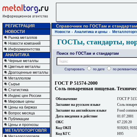
РЕГИСТРАЦИЯ
Справочник по ГОСТам и стандартам
НОВОСТИ
Новости
Аналитика и цены
Металлоторг
Рынка металлов
ГОСТы, стандарты, но
Новости компаний
Информагентства
Поиск по ГОСТам и стандартам
АНАЛИТИКА
Черные металлы
Цветные металлы
Сортировать
по дате
по релевантнос
Драгоценные металлы
Металлолом
ГОСТ Р 51574-2000
Сырье
Соль поваренная пищевая. Техничес
Статистика
Индекс цен России
Обозначение
ГОСТ Р 515
Мировые цены
Заглавие на русском языке
Соль поваре
Цены на биржах
Заглавие на английском языке
Food common s
Вопрос месяца
Дата введения в действие
01.07.2001
Публикации
ОКС
67.220.20
Цены и прогнозы
Код ОКП
919203; 919
МЕТАЛЛОТОРГОВЛЯ
Код КГС
Н95
Металлоторговля