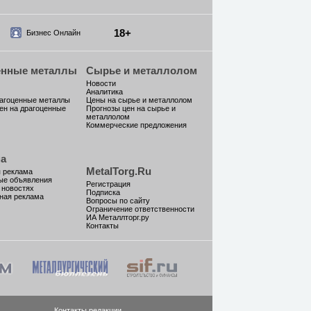
18+
Бизнес Онлайн
енные металлы
Сырье и металлолом
Новости
Аналитика
рагоценные металлы
Цены на сырье и металлолом
ен на драгоценные
Прогнозы цен на сырье и
металлолом
Коммерческие предложения
а
MetalTorg.Ru
 реклама
ые объявления
Регистрация
 новостях
Подписка
ная реклама
Вопросы по сайту
Ограничение ответственности
ИА Металлторг.ру
Контакты
Контакты редакции