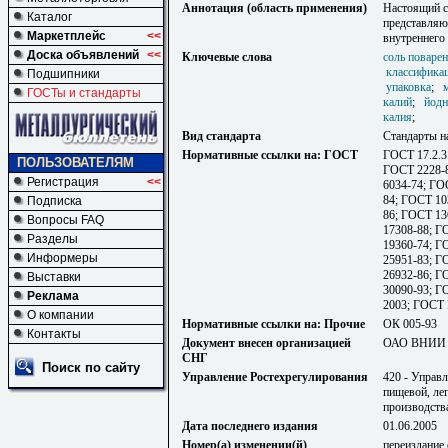
Аннотация (область применения)
Настоящий с
Каталог
представляю
Маркетплейс
<<
внутреннего
Доска объявлений
<<
Ключевые слова
соль поварен
классифика
Подшипники
упаковка
;
ГОСТы и стандарты
калий
;
йодн
калия
;
Вид стандарта
Стандарты н
Нормативные ссылки на: ГОСТ
ГОСТ 17.2.3
ПОЛЬЗОВАТЕЛЯМ
ГОСТ 2228-8
Регистрация
<<
6034-74; ГО
84; ГОСТ 10
Подписка
86; ГОСТ 13
Вопросы FAQ
17308-88; Г
Разделы
19360-74; Г
Информеры
25951-83; Г
26932-86; Г
Выставки
30090-93; Г
Реклама
2003; ГОСТ 
О компании
Нормативные ссылки на: Прочие
ОК 005-93
Контакты
Документ внесен организацией
ОАО ВНИИ 
СНГ
Поиск по сайту
Управление Ростехрегулирования
420 - Управ
пищевой, ле
производств
Дата последнего издания
01.06.2005
Номер(а) изменении(й)
переиздание 