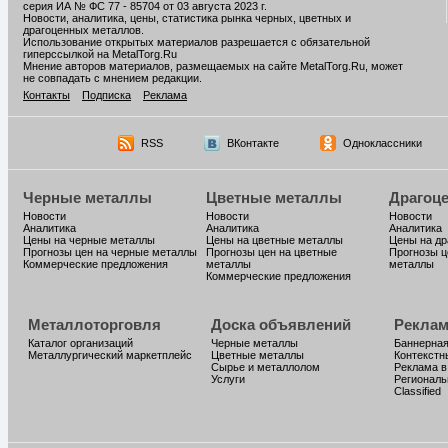
серия ИА № ФС 77 - 85704 от 03 августа 2023 г.
Новости, аналитика, цены, статистика рынка черных, цветных и
драгоценных металлов.
Использование открытых материалов разрешается с обязательной
гиперссылкой на MetalTorg.Ru
Мнение авторов материалов, размещаемых на сайте MetalTorg.Ru, может
не совпадать с мнением редакции.
Контакты
Подписка
Реклама
RSS
ВКонтакте
Одноклассники
Черные металлы
Цветные металлы
Драгоц
Новости
Новости
Новости
Аналитика
Аналитика
Аналитика
Цены на черные металлы
Цены на цветные металлы
Цены на д
Прогнозы цен на черные металлы
Прогнозы цен на цветные
Прогнозы ц
Коммерческие предложения
металлы
металлы
Коммерческие предложения
Металлоторговля
Доска объявлений
Реклам
Каталог организаций
Черные металлы
Баннерная
Металлургический маркетплейс
Цветные металлы
Контекстн
Сырье и металлолом
Реклама в
Услуги
Региональ
Classified