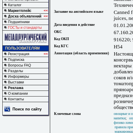
Техниче
Каталог
Маркетплейс
<<
Заглавие на английском языке
Canned f
Доска объявлений
<<
juices, n
Подшипники
Дата введения в действие
01.01.20
ГОСТы и стандарты
ОКС
67.160.2
Код ОКП
916220;
Код КГС
Н54
ПОЛЬЗОВАТЕЛЯМ
Аннотация (область применения)
Настоящ
Регистрация
<<
консерв
Подписка
нектары
Вопросы FAQ
Разделы
добавле
Информеры
соков и/
Выставки
томатоп
Реклама
пряноар
О компании
предназн
Контакты
розничн
обществ
Поиск по сайту
Ключевые слова
овощные и 
напитки
;
оп
физико-хими
правила пр
маркировка