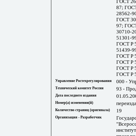
ГОСТ 26
87; ГОС
28562-9
ГОСТ 30
97; ГОС
30710-2
51301-9
ГОСТ Р 
51439-9
ГОСТ Р 
ГОСТ Р 
ГОСТ Р 
ГОСТ Р 
Управление Ростехрегулирования
000 - Уп
Технический комитет России
93 - Про
Дата последнего издания
01.05.20
Номер(а) изменении(й)
переизд
Количество страниц (оригинала)
19
Организация - Разработчик
Государ
"Всерос
институ