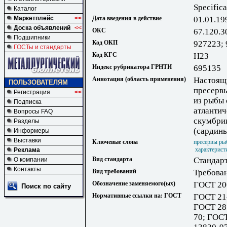
Specifica
Каталог
Маркетплейс
<<
Дата введения в действие
01.01.19
Доска объявлений
<<
ОКС
67.120.3
Подшипники
Код ОКП
927223;
ГОСТы и стандарты
Код КГС
Н23
Индекс рубрикатора ГРНТИ
695135
Аннотация (область применения)
Настоящи
ПОЛЬЗОВАТЕЛЯМ
пресервы
Регистрация
<<
из рыбы 
Подписка
атлантич
Вопросы FAQ
скумбрии
Разделы
(сардины
Информеры
Выставки
Ключевые слова
пресервы ры
характерист
Реклама
Вид стандарта
Стандарт
О компании
Контакты
Вид требований
Требова
Обозначение заменяемого(ых)
ГОСТ 20
Поиск по сайту
Нормативные ссылки на: ГОСТ
ГОСТ 21
ГОСТ 28
70; ГОС