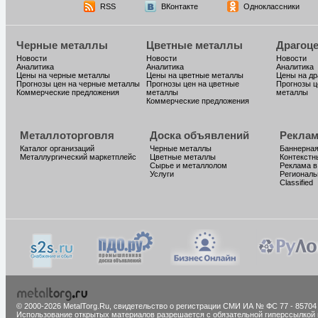
RSS
ВКонтакте
Одноклассники
Черные металлы
Цветные металлы
Драгоц
Новости
Новости
Новости
Аналитика
Аналитика
Аналитика
Цены на черные металлы
Цены на цветные металлы
Цены на д
Прогнозы цен на черные металлы
Прогнозы цен на цветные
Прогнозы ц
Коммерческие предложения
металлы
металлы
Коммерческие предложения
Металлоторговля
Доска объявлений
Реклам
Каталог организаций
Черные металлы
Баннерная
Металлургический маркетплейс
Цветные металлы
Контекстн
Сырье и металлолом
Реклама в
Услуги
Региональ
Classified
© 2000-2026 MetalTorg.Ru,
cвидетельство о регистрации СМИ ИА № ФС 77 - 85704
Использование открытых материалов разрешается с обязательной гиперссылкой 