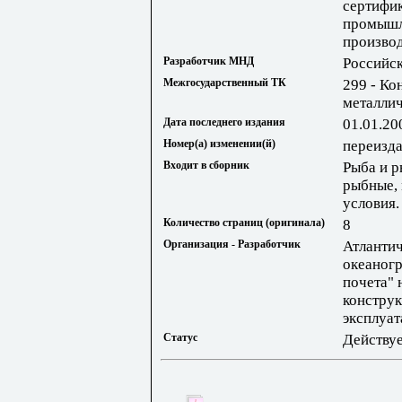
сертифик
промышл
произво
Разработчик МНД
Российс
Межгосударственный ТК
299 - Ко
металлич
Дата последнего издания
01.01.20
Номер(а) изменении(й)
переизд
Входит в сборник
Рыба и р
рыбные, 
условия.
Количество страниц (оригинала)
8
Организация - Разработчик
Атланти
океаногр
почета" 
конструк
эксплуат
Статус
Действу