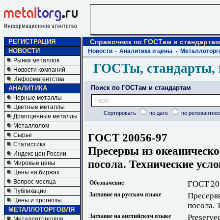
РЕГИСТРАЦИЯ
Справочник по ГОСТам и стандартам
НОВОСТИ
Новости
Аналитика и цены
Металлоторг
Рынка металлов
ГОСТы, стандарты, 
Новости компаний
Информагентства
Поиск по ГОСТам и стандартам
АНАЛИТИКА
Черные металлы
Цветные металлы
Сортировать
по дате
по релевантнос
Драгоценные металлы
Металлолом
ГОСТ 20056-97
Сырье
Статистика
Пресервы из океаническ
Индекс цен России
посола. Технические усл
Мировые цены
Цены на биржах
Вопрос месяца
Обозначение
ГОСТ 20
Публикации
Заглавие на русском языке
Пресерв
Цены и прогнозы
посола. 
МЕТАЛЛОТОРГОВЛЯ
Заглавие на английском языке
Preserved
Металлоторговля