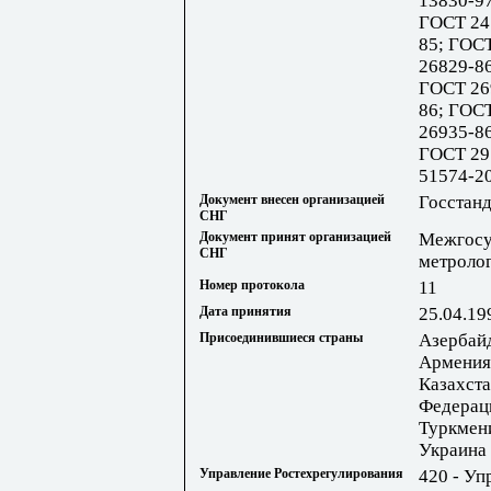
13830-9
ГОСТ 24
85; ГОС
26829-8
ГОСТ 26
86; ГОС
26935-8
ГОСТ 29
51574-2
Документ внесен организацией
Госстанд
СНГ
Документ принят организацией
Межгосу
СНГ
метроло
Номер протокола
11
Дата принятия
25.04.19
Присоединившиеся страны
Азербай
Армения;
Казахста
Федерац
Туркмени
Украина
Управление Ростехрегулирования
420 - Уп