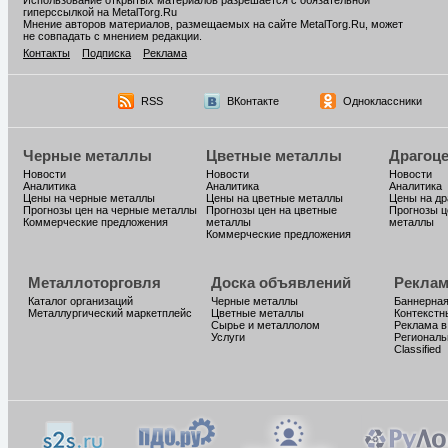
Использование открытых материалов разрешается с обязательной
гиперссылкой на MetalTorg.Ru
Мнение авторов материалов, размещаемых на сайте MetalTorg.Ru, может
не совпадать с мнением редакции.
Контакты
Подписка
Реклама
RSS
ВКонтакте
Одноклассники
Черные металлы
Цветные металлы
Драгоц
Новости
Новости
Новости
Аналитика
Аналитика
Аналитика
Цены на черные металлы
Цены на цветные металлы
Цены на д
Прогнозы цен на черные металлы
Прогнозы цен на цветные
Прогнозы ц
Коммерческие предложения
металлы
металлы
Коммерческие предложения
Металлоторговля
Доска объявлений
Реклам
Каталог организаций
Черные металлы
Баннерная
Металлургический маркетплейс
Цветные металлы
Контекстн
Сырье и металлолом
Реклама в
Услуги
Региональ
Classified