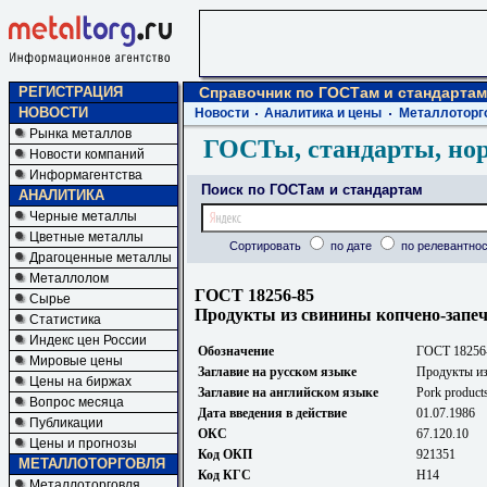
РЕГИСТРАЦИЯ
Справочник по ГОСТам и стандартам
НОВОСТИ
Новости
Аналитика и цены
Металлоторг
Рынка металлов
ГОСТы, стандарты, но
Новости компаний
Информагентства
Поиск по ГОСТам и стандартам
АНАЛИТИКА
Черные металлы
Цветные металлы
Сортировать
по дате
по релевантнос
Драгоценные металлы
Металлолом
ГОСТ 18256-85
Сырье
Продукты из свинины копчено-запеч
Статистика
Индекс цен России
Обозначение
ГОСТ 18256
Мировые цены
Заглавие на русском языке
Продукты из
Цены на биржах
Заглавие на английском языке
Pork products
Вопрос месяца
Дата введения в действие
01.07.1986
Публикации
ОКС
67.120.10
Цены и прогнозы
Код ОКП
921351
МЕТАЛЛОТОРГОВЛЯ
Код КГС
Н14
Металлоторговля