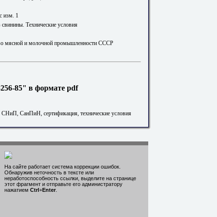
с изм. 1
 свинины. Технические условия
во мясной и молочной промышленности СССР
56-85" в формате pdf
. СНиП, СанПиН, сертификация, технические условия
На сайте работает система коррекции ошибок.
Обнаружив неточность в тексте или
неработоспособность ссылки, выделите на странице
этот фрагмент и отправьте его администратору
нажатием
Ctrl
+
Enter
.