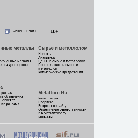
18+
Бизнес Онлайн
енные металлы
Сырье и металлолом
Новости
Аналитика
рагоценные металлы
Цены на сырье и металлолом
ен на драгоценные
Прогнозы цен на сырье и
металлолом
Коммерческие предложения
а
MetalTorg.Ru
 реклама
ые объявления
Регистрация
 новостях
Подписка
ная реклама
Вопросы по сайту
Ограничение ответственности
ИА Металлторг.ру
Контакты