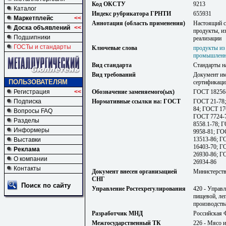
Код ОКСТУ
9213
Каталог
Индекс рубрикатора ГРНТИ
655931
Маркетплейс
<<
Аннотация (область применения)
Настоящий с
Доска объявлений
<<
продукты, и
Подшипники
реализации
ГОСТы и стандарты
Ключевые слова
продукты из
промышленн
Вид стандарта
Стандарты н
Вид требований
Документ им
ПОЛЬЗОВАТЕЛЯМ
сертификаци
Регистрация
<<
Обозначение заменяемого(ых)
ГОСТ 18256
Подписка
Нормативные ссылки на: ГОСТ
ГОСТ 21-78;
84; ГОСТ 17
Вопросы FAQ
ГОСТ 7724-7
Разделы
8558.1-78; 
Информеры
9958-81; ГО
13513-86; Г
Выставки
16403-70; Г
Реклама
26930-86; Г
О компании
26934-86
Контакты
Документ внесен организацией
Министерст
СНГ
Поиск по сайту
Управление Ростехрегулирования
420 - Управ
пищевой, ле
производств
Разработчик МНД
Российская 
Межгосударственный ТК
226 - Мясо 