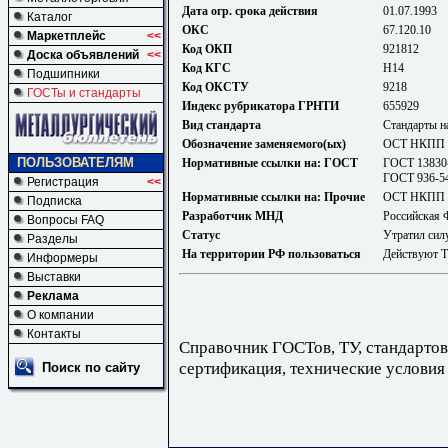
Дата огр. срока действия
01.07.1993
Каталог
ОКС
67.120.10
Маркетплейс
<<
Код ОКП
921812
Доска объявлений
<<
Код КГС
Н14
Подшипники
Код ОКСТУ
9218
ГОСТы и стандарты
Индекс рубрикатора ГРНТИ
655929
Вид стандарта
Стандарты н
Обозначение заменяемого(ых)
ОСТ НКПП 
ПОЛЬЗОВАТЕЛЯМ
Нормативные ссылки на: ГОСТ
ГОСТ 13830-
ГОСТ 936-5
Регистрация
<<
Нормативные ссылки на: Прочие
ОСТ НКПП 
Подписка
Разработчик МНД
Российская 
Вопросы FAQ
Статус
Утратил сил
Разделы
На территории РФ пользоваться
Действуют 
Информеры
Выставки
Реклама
О компании
Контакты
Справочник ГОСТов, ТУ, стандартов
сертификация, технические условия
Поиск по сайту