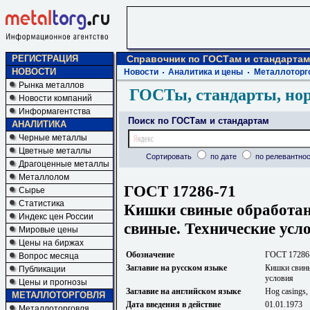
РЕГИСТРАЦИЯ
Справочник по ГОСТам и стандартам
НОВОСТИ
Новости
Аналитика и цены
Металлоторг
Рынка металлов
ГОСТы, стандарты, но
Новости компаний
Информагентства
Поиск по ГОСТам и стандартам
АНАЛИТИКА
Черные металлы
Цветные металлы
Сортировать
по дате
по релевантнос
Драгоценные металлы
Металлолом
ГОСТ 17286-71
Сырье
Статистика
Кишки свиные обработа
Индекс цен России
свиные. Технические усл
Мировые цены
Цены на биржах
Обозначение
ГОСТ 17286
Вопрос месяца
Заглавие на русском языке
Кишки свины
Публикации
условия
Цены и прогнозы
Заглавие на английском языке
Hog casings,
МЕТАЛЛОТОРГОВЛЯ
Дата введения в действие
01.01.1973
Металлоторговля