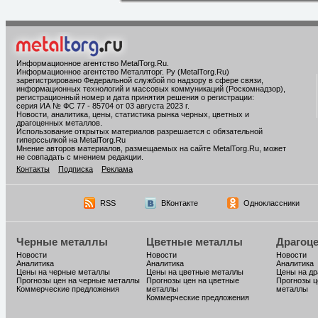
Информационное агентство MetalTorg.Ru
.
Информационное агентство Металлторг. Ру (MetalTorg.Ru)
зарегистрировано Федеральной службой по надзору в сфере связи,
информационных технологий и массовых коммуникаций (Роскомнадзор),
регистрационный номер и дата принятия решения о регистрации:
серия ИА № ФС 77 - 85704 от 03 августа 2023 г.
Новости, аналитика, цены, статистика рынка черных, цветных и
драгоценных металлов.
Использование открытых материалов разрешается с обязательной
гиперссылкой на MetalTorg.Ru
Мнение авторов материалов, размещаемых на сайте MetalTorg.Ru, может
не совпадать с мнением редакции.
Контакты
Подписка
Реклама
RSS
ВКонтакте
Одноклассники
Черные металлы
Цветные металлы
Драгоц
Новости
Новости
Новости
Аналитика
Аналитика
Аналитика
Цены на черные металлы
Цены на цветные металлы
Цены на д
Прогнозы цен на черные металлы
Прогнозы цен на цветные
Прогнозы ц
Коммерческие предложения
металлы
металлы
Коммерческие предложения