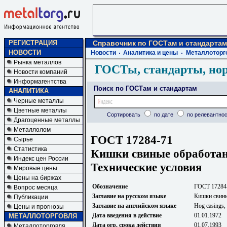
РЕГИСТРАЦИЯ
Справочник по ГОСТам и стандартам
НОВОСТИ
Новости
Аналитика и цены
Металлоторг
Рынка металлов
ГОСТы, стандарты, но
Новости компаний
Информагентства
Поиск по ГОСТам и стандартам
АНАЛИТИКА
Черные металлы
Цветные металлы
Сортировать
по дате
по релевантнос
Драгоценные металлы
Металлолом
ГОСТ 17284-71
Сырье
Статистика
Кишки свиные обработан
Индекс цен России
Технические условия
Мировые цены
Цены на биржах
Обозначение
ГОСТ 17284
Вопрос месяца
Заглавие на русском языке
Кишки свины
Публикации
Заглавие на английском языке
Hog casings, 
Цены и прогнозы
Дата введения в действие
01.01.1972
МЕТАЛЛОТОРГОВЛЯ
Дата огр. срока действия
01.07.1993
Металлоторговля