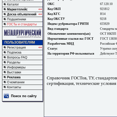
ОКС
67.120.10
Каталог
Код ОКП
921812
Маркетплейс
<<
Код КГС
Н14
Доска объявлений
<<
Код ОКСТУ
9218
Подшипники
Индекс рубрикатора ГРНТИ
655929
ГОСТы и стандарты
Вид стандарта
Стандарты н
Обозначение заменяемого(ых)
ОСТ НКПП 
Нормативные ссылки на: ГОСТ
ГОСТ 13830-
ПОЛЬЗОВАТЕЛЯМ
Разработчик МНД
Российская 
Регистрация
<<
Статус
Утратил сил
Подписка
На территории РФ пользоваться
Действуют 
Вопросы FAQ
Разделы
Информеры
Выставки
Справочник ГОСТов, ТУ, стандартов
Реклама
О компании
сертификация, технические условия
Контакты
Поиск по сайту