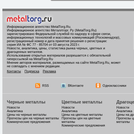
Информационное агентство MetalTorg.Ru
.
Информационное агентство Металлторг. Ру (MetalTorg.Ru)
зарегистрировано Федеральной службой по надзору в сфере связи,
информационных технологий и массовых коммуникаций (Роскомнадзор),
регистрационный номер и дата принятия решения о регистрации:
серия ИА № ФС 77 - 85704 от 03 августа 2023 г.
Новости, аналитика, цены, статистика рынка черных, цветных и
драгоценных металлов.
Использование открытых материалов разрешается с обязательной
гиперссылкой на MetalTorg.Ru
Мнение авторов материалов, размещаемых на сайте MetalTorg.Ru, может
не совпадать с мнением редакции.
Контакты
Подписка
Реклама
RSS
ВКонтакте
Одноклассники
Черные металлы
Цветные металлы
Драгоц
Новости
Новости
Новости
Аналитика
Аналитика
Аналитика
Цены на черные металлы
Цены на цветные металлы
Цены на д
Прогнозы цен на черные металлы
Прогнозы цен на цветные
Прогнозы ц
Коммерческие предложения
металлы
металлы
Коммерческие предложения