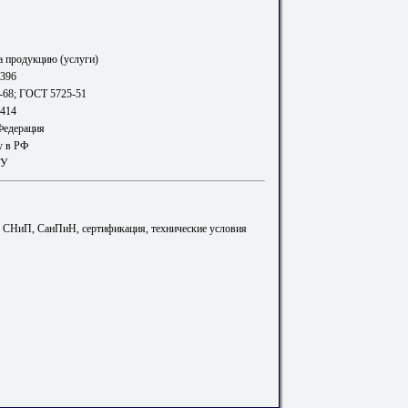
а продукцию (услуги)
396
-68; ГОСТ 5725-51
414
Федерация
у в РФ
ТУ
. СНиП, СанПиН, сертификация, технические условия