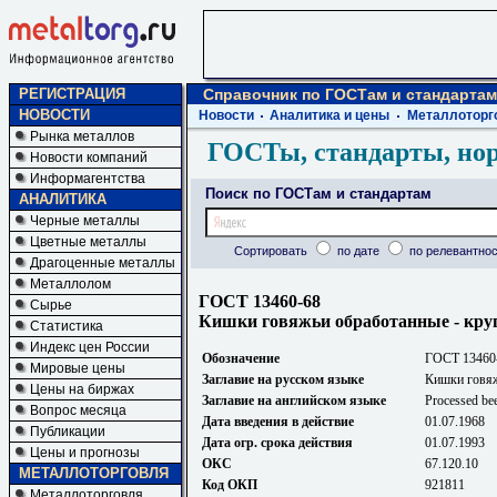
РЕГИСТРАЦИЯ
Справочник по ГОСТам и стандартам
НОВОСТИ
Новости
Аналитика и цены
Металлоторг
Рынка металлов
ГОСТы, стандарты, но
Новости компаний
Информагентства
Поиск по ГОСТам и стандартам
АНАЛИТИКА
Черные металлы
Цветные металлы
Сортировать
по дате
по релевантнос
Драгоценные металлы
Металлолом
ГОСТ 13460-68
Сырье
Кишки говяжьи обработанные - круг
Статистика
Индекс цен России
Обозначение
ГОСТ 13460
Мировые цены
Заглавие на русском языке
Кишки говяж
Цены на биржах
Заглавие на английском языке
Processed bee
Вопрос месяца
Дата введения в действие
01.07.1968
Публикации
Дата огр. срока действия
01.07.1993
Цены и прогнозы
ОКС
67.120.10
МЕТАЛЛОТОРГОВЛЯ
Код ОКП
921811
Металлоторговля