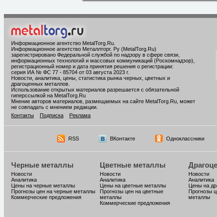
Информационное агентство MetalTorg.Ru
.
Информационное агентство Металлторг. Ру (MetalTorg.Ru)
зарегистрировано Федеральной службой по надзору в сфере связи,
информационных технологий и массовых коммуникаций (Роскомнадзор),
регистрационный номер и дата принятия решения о регистрации:
серия ИА № ФС 77 - 85704 от 03 августа 2023 г.
Новости, аналитика, цены, статистика рынка черных, цветных и
драгоценных металлов.
Использование открытых материалов разрешается с обязательной
гиперссылкой на MetalTorg.Ru
Мнение авторов материалов, размещаемых на сайте MetalTorg.Ru, может
не совпадать с мнением редакции.
Контакты
Подписка
Реклама
RSS
ВКонтакте
Одноклассники
Черные металлы
Цветные металлы
Драгоц
Новости
Новости
Новости
Аналитика
Аналитика
Аналитика
Цены на черные металлы
Цены на цветные металлы
Цены на д
Прогнозы цен на черные металлы
Прогнозы цен на цветные
Прогнозы ц
Коммерческие предложения
металлы
металлы
Коммерческие предложения