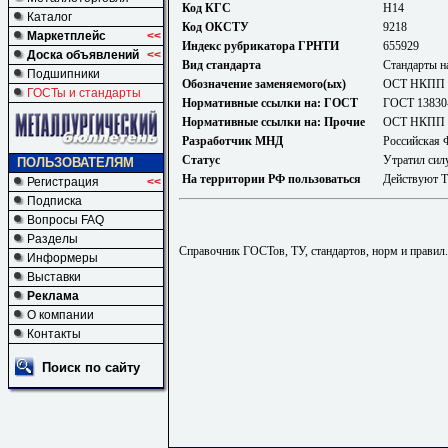
Код КГС
Н14
Каталог
Код ОКСТУ
9218
Маркетплейс
<<
Индекс рубрикатора ГРНТИ
655929
Доска объявлений
<<
Вид стандарта
Стандарты н
Подшипники
Обозначение заменяемого(ых)
ОСТ НКПП 
ГОСТы и стандарты
Нормативные ссылки на: ГОСТ
ГОСТ 13830
Нормативные ссылки на: Прочие
ОСТ НКПП 
Разработчик МНД
Российская 
Статус
Утратил сил
ПОЛЬЗОВАТЕЛЯМ
На территории РФ пользоваться
Действуют 
Регистрация
<<
Подписка
Вопросы FAQ
Разделы
Справочник ГОСТов, ТУ, стандартов, норм и правил
Информеры
Выставки
Реклама
О компании
Контакты
Поиск по сайту