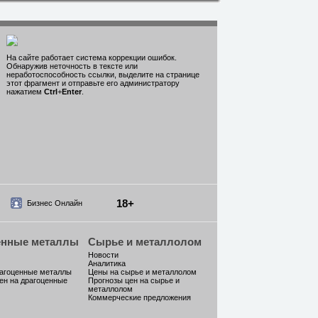
На сайте работает система коррекции ошибок.
Обнаружив неточность в тексте или
неработоспособность ссылки, выделите на странице
этот фрагмент и отправьте его администратору
нажатием
Ctrl
+
Enter
.
18+
Бизнес Онлайн
енные металлы
Сырье и металлолом
Новости
Аналитика
рагоценные металлы
Цены на сырье и металлолом
ен на драгоценные
Прогнозы цен на сырье и
металлолом
Коммерческие предложения