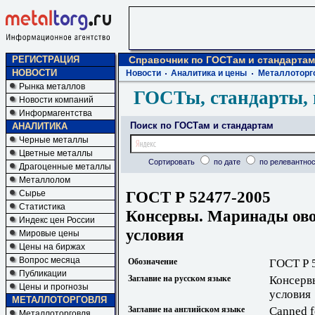
РЕГИСТРАЦИЯ
Справочник по ГОСТам и стандартам
НОВОСТИ
Новости
Аналитика и цены
Металлоторг
Рынка металлов
ГОСТы, стандарты, 
Новости компаний
Информагентства
Поиск по ГОСТам и стандартам
АНАЛИТИКА
Черные металлы
Цветные металлы
Сортировать
по дате
по релевантнос
Драгоценные металлы
Металлолом
ГОСТ Р 52477-2005
Сырье
Статистика
Консервы. Маринады ово
Индекс цен России
условия
Мировые цены
Цены на биржах
Вопрос месяца
Обозначение
ГОСТ Р 
Публикации
Заглавие на русском языке
Консерв
Цены и прогнозы
условия
МЕТАЛЛОТОРГОВЛЯ
Заглавие на английском языке
Canned f
Металлоторговля