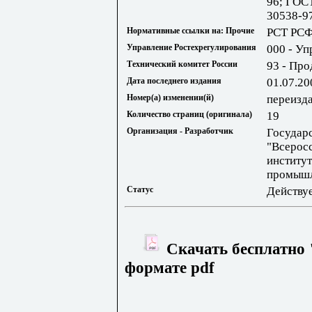
96; ГОС
30538-9
Нормативные ссылки на: Прочие
РСТ РСФ
Управление Ростехрегулирования
000 - Уп
Технический комитет России
93 - Про
Дата последнего издания
01.07.20
Номер(а) изменении(й)
переизд
Количество страниц (оригинала)
19
Организация - Разработчик
Государ
"Всерос
институ
промышл
Статус
Действу
Скачать бесплатно 
формате pdf