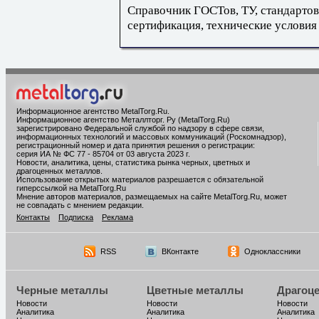
Справочник ГОСТов, ТУ, стандартов
сертификация, технические условия
Информационное агентство MetalTorg.Ru
.
Информационное агентство Металлторг. Ру (MetalTorg.Ru)
зарегистрировано Федеральной службой по надзору в сфере связи,
информационных технологий и массовых коммуникаций (Роскомнадзор),
регистрационный номер и дата принятия решения о регистрации:
серия ИА № ФС 77 - 85704 от 03 августа 2023 г.
Новости, аналитика, цены, статистика рынка черных, цветных и
драгоценных металлов.
Использование открытых материалов разрешается с обязательной
гиперссылкой на MetalTorg.Ru
Мнение авторов материалов, размещаемых на сайте MetalTorg.Ru, может
не совпадать с мнением редакции.
Контакты
Подписка
Реклама
RSS
ВКонтакте
Одноклассники
Черные металлы
Цветные металлы
Драгоц
Новости
Новости
Новости
Аналитика
Аналитика
Аналитика