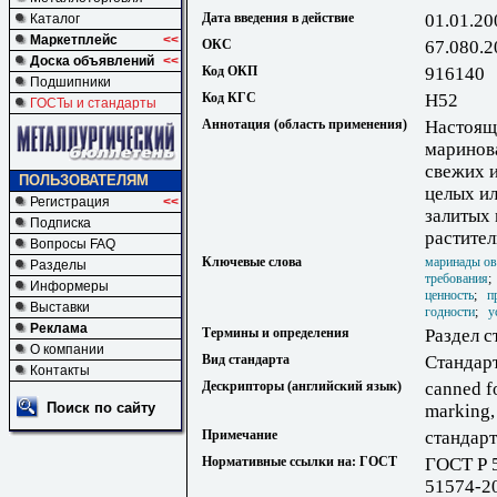
Дата введения в действие
01.01.20
Каталог
Маркетплейс
<<
ОКС
67.080.2
Доска объявлений
<<
Код ОКП
916140
Подшипники
Код КГС
Н52
ГОСТы и стандарты
Аннотация (область применения)
Настоящ
маринов
свежих 
ПОЛЬЗОВАТЕЛЯМ
целых ил
Регистрация
<<
залитых
Подписка
растител
Вопросы FAQ
Ключевые слова
маринады о
Разделы
требования
Информеры
ценность
;
п
Выставки
годности
;
у
Реклама
Термины и определения
Раздел с
О компании
Вид стандарта
Стандар
Контакты
Дескрипторы (английский язык)
canned f
Поиск по сайту
marking, 
Примечание
стандарт
Нормативные ссылки на: ГОСТ
ГОСТ Р 
51574-2