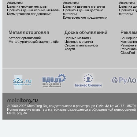
Аналитика
Аналитика
Аналитика
Цены на черные металлы
Цены на цветные металлы
Цены на д
Прогнозы цен на черные металлы
Прогнозы цен на цветные
Прогнозы ц
Коммерческие предложения
металлы
металлы
Коммерческие предложения
Металлоторговля
Доска объявлений
Реклам
Каталог организаций
Черные металлы
Баннерная
Металлургический маркетплейс
Цветные металлы
Контекстн
Сырье и металлолом
Реклама в
Услуги
Региональ
Classified
© 2000-2026 MetalTorg.Ru,
cвидетельство о регистрации СМИ ИА № ФС 77 - 85704
Использование открытых материалов разрешается с обязательной гиперссылкой 
MetalTorg.Ru