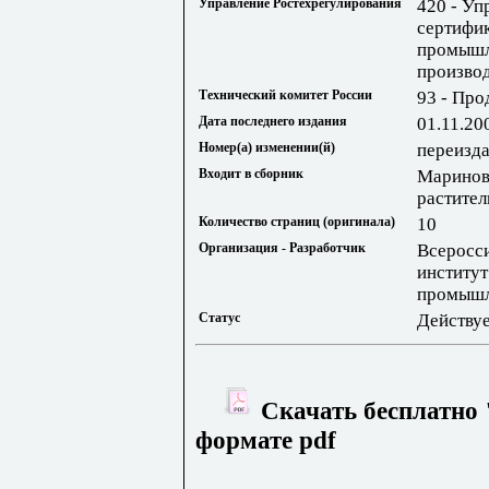
Управление Ростехрегулирования
420 - Уп
сертифик
промышл
произво
Технический комитет России
93 - Про
Дата последнего издания
01.11.20
Номер(а) изменении(й)
переизд
Входит в сборник
Маринов
растите
Количество страниц (оригинала)
10
Организация - Разработчик
Всеросс
институ
промыш
Статус
Действу
Скачать бесплатно 
формате pdf