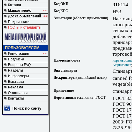
Код ОКП
916114
Каталог
Маркетплейс
<<
Код КГС
Н53
Доска объявлений
<<
Аннотация (область применения)
Настоящи
Подшипники
консервы
ГОСТы и стандарты
свежих о
добавле
пряноар
предназн
ПОЛЬЗОВАТЕЛЯМ
торговой
Регистрация
<<
Подписка
Ключевые слова
икра овощна
Вопросы FAQ
маркировка
Разделы
Вид стандарта
Стандарт
Информеры
Дескрипторы (английский язык)
canned fo
Выставки
vegetable
Реклама
Примечание
стандарт
О компании
Нормативные ссылки на: ГОСТ
ГОСТ 8.5
Контакты
ГОСТ 90
Поиск по сайту
ГОСТ 17
ГОСТ 17
2003; Г
7825-96