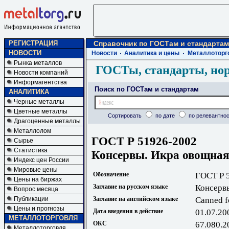
РЕГИСТРАЦИЯ
Справочник по ГОСТам и стандартам
НОВОСТИ
Новости
Аналитика и цены
Металлоторг
Рынка металлов
ГОСТы, стандарты, но
Новости компаний
Информагентства
Поиск по ГОСТам и стандартам
АНАЛИТИКА
Черные металлы
Цветные металлы
Сортировать
по дате
по релевантнос
Драгоценные металлы
Металлолом
ГОСТ Р 51926-2002
Сырье
Статистика
Консервы. Икра овощная.
Индекс цен России
Мировые цены
Обозначение
ГОСТ Р 
Цены на биржах
Заглавие на русском языке
Консервы
Вопрос месяца
Публикации
Заглавие на английском языке
Canned fo
Цены и прогнозы
Дата введения в действие
01.07.20
МЕТАЛЛОТОРГОВЛЯ
ОКС
67.080.2
Металлоторговля