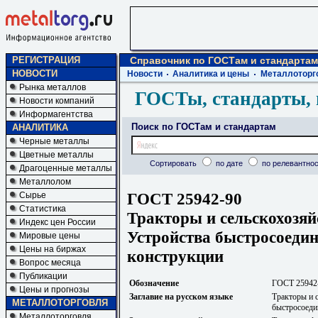
РЕГИСТРАЦИЯ
Справочник по ГОСТам и стандартам
НОВОСТИ
Новости
Аналитика и цены
Металлоторг
Рынка металлов
ГОСТы, стандарты, 
Новости компаний
Информагентства
Поиск по ГОСТам и стандартам
АНАЛИТИКА
Черные металлы
Цветные металлы
Сортировать
по дате
по релевантнос
Драгоценные металлы
Металлолом
ГОСТ 25942-90
Сырье
Статистика
Тракторы и сельскохозя
Индекс цен России
Устройства быстросоеди
Мировые цены
Цены на биржах
конструкции
Вопрос месяца
Публикации
Обозначение
ГОСТ 25942
Цены и прогнозы
Заглавие на русском языке
Тракторы и 
МЕТАЛЛОТОРГОВЛЯ
быстросоеди
Металлоторговля