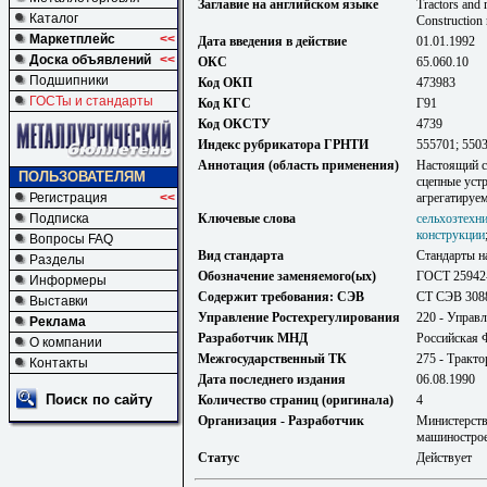
Заглавие на английском языке
Tractors and 
Каталог
Construction 
Маркетплейс
<<
Дата введения в действие
01.01.1992
Доска объявлений
<<
ОКС
65.060.10
Подшипники
Код ОКП
473983
ГОСТы и стандарты
Код КГС
Г91
Код ОКСТУ
4739
Индекс рубрикатора ГРНТИ
555701; 550
Аннотация (область применения)
Настоящий с
ПОЛЬЗОВАТЕЛЯМ
сцепные уст
Регистрация
<<
агрегатируем
Подписка
Ключевые слова
сельхозтехн
конструкции
Вопросы FAQ
Вид стандарта
Стандарты н
Разделы
Обозначение заменяемого(ых)
ГОСТ 25942
Информеры
Содержит требования: СЭВ
СТ СЭВ 308
Выставки
Управление Ростехрегулирования
220 - Управ
Реклама
Разработчик МНД
Российская 
О компании
Межгосударственный ТК
275 - Тракт
Контакты
Дата последнего издания
06.08.1990
Поиск по сайту
Количество страниц (оригинала)
4
Организация - Разработчик
Министерств
машиностро
Статус
Действует