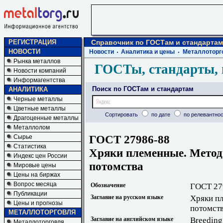
РЕГИСТРАЦИЯ
Справочник по ГОСТам и стандартам
НОВОСТИ
Новости
Аналитика и цены
Металлоторг
Рынка металлов
ГОСТы, стандарты, 
Новости компаний
Информагентства
Поиск по ГОСТам и стандартам
АНАЛИТИКА
Черные металлы
Цветные металлы
Сортировать
по дате
по релевантнос
Драгоценные металлы
Металлолом
ГОСТ 27986-88
Сырье
Статистика
Хряки племенные. Метод
Индекс цен России
потомства
Мировые цены
Цены на биржах
Вопрос месяца
Обозначение
ГОСТ 27
Публикации
Заглавие на русском языке
Хряки пл
Цены и прогнозы
потомст
МЕТАЛЛОТОРГОВЛЯ
Заглавие на английском языке
Breeding
Металлоторговля