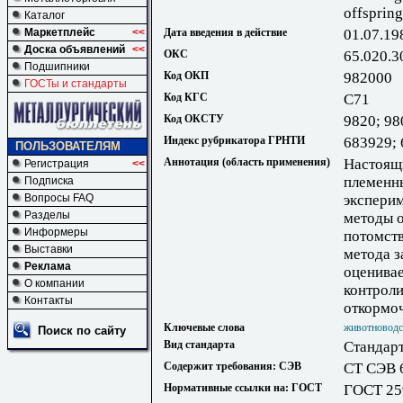
offspring
Каталог
Маркетплейс
<<
Дата введения в действие
01.07.19
Доска объявлений
<<
ОКС
65.020.3
Подшипники
Код ОКП
982000
ГОСТы и стандарты
Код КГС
С71
Код ОКСТУ
9820; 98
Индекс рубрикатора ГРНТИ
683929;
ПОЛЬЗОВАТЕЛЯМ
Аннотация (область применения)
Настоящи
Регистрация
<<
племенны
Подписка
Вопросы FAQ
эксперим
Разделы
методы о
Информеры
потомств
Выставки
метода з
Реклама
оценивае
О компании
контроли
Контакты
откормоч
Ключевые слова
животноводс
Поиск по сайту
Вид стандарта
Стандарт
Содержит требования: СЭВ
СТ СЭВ 
Нормативные ссылки на: ГОСТ
ГОСТ 25