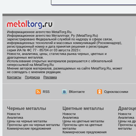
Информационное агентство MetalTorg.Ru
.
Информационное агентство Металлторг. Ру (MetalTorg.Ru)
зарегистрировано Федеральной службой по надзору в сфере связи,
информационных технологий и массовых коммуникаций (Роскомнадзор),
регистрационный номер и дата принятия решения о регистрации:
серия ИА № ФС 77 - 85704 от 03 августа 2023 г.
Новости, аналитика, цены, статистика рынка черных, цветных и
драгоценных металлов.
Использование открытых материалов разрешается с обязательной
гиперссылкой на MetalTorg.Ru
Мнение авторов материалов, размещаемых на сайте MetalTorg.Ru, может
не совпадать с мнением редакции.
Контакты
Подписка
Реклама
RSS
ВКонтакте
Одноклассники
Черные металлы
Цветные металлы
Драгоц
Новости
Новости
Новости
Аналитика
Аналитика
Аналитика
Цены на черные металлы
Цены на цветные металлы
Цены на д
Прогнозы цен на черные металлы
Прогнозы цен на цветные
Прогнозы ц
Коммерческие предложения
металлы
металлы
Коммерческие предложения