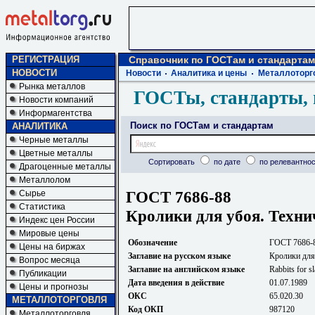
РЕГИСТРАЦИЯ
Справочник по ГОСТам и стандартам
НОВОСТИ
Новости
Аналитика и цены
Металлоторг
Рынка металлов
ГОСТы, стандарты, 
Новости компаний
Информагентства
Поиск по ГОСТам и стандартам
АНАЛИТИКА
Черные металлы
Цветные металлы
Сортировать
по дате
по релевантнос
Драгоценные металлы
Металлолом
ГОСТ 7686-88
Сырье
Статистика
Кролики для убоя. Техни
Индекс цен России
Мировые цены
Обозначение
ГОСТ 7686-
Цены на биржах
Заглавие на русском языке
Кролики для
Вопрос месяца
Заглавие на английском языке
Rabbits for s
Публикации
Дата введения в действие
01.07.1989
Цены и прогнозы
ОКС
65.020.30
МЕТАЛЛОТОРГОВЛЯ
Код ОКП
987120
Металлоторговля