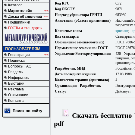
Код КГС
С72
Каталог
Код ОКСТУ
9871
Маркетплейс
<<
Индекс рубрикатора ГРНТИ
683939
Доска объявлений
<<
Аннотация (область применения)
Настоящий с
Подшипники
возрастных 
ГОСТы и стандарты
Ключевые слова
кролики
;
к
Вид стандарта
Стандарты н
Обозначение заменяемого(ых)
ГОСТ 7686-
Нормативные ссылки на: ГОСТ
ГОСТ 23676
ПОЛЬЗОВАТЕЛЯМ
Управление Ростехрегулирования
420 - Управ
Регистрация
<<
пищевой, ле
Подписка
производств
Вопросы FAQ
Разработчик МНД
Российская 
Разделы
Дата последнего издания
17.08.1988
Информеры
Количество страниц (оригинала)
4
Выставки
Организация - Разработчик
Госагропро
Реклама
Статус
Действует
О компании
Контакты
Поиск по сайту
Скачать бесплатно 
pdf