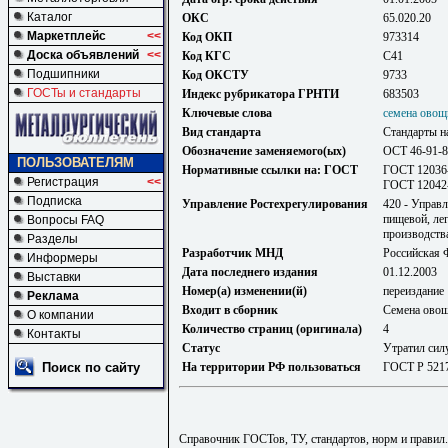
Каталог
ОКС
65.020.20
Маркетплейс
<<
Код ОКП
973314
Доска объявлений
<<
Код КГС
С41
Подшипники
Код ОКСТУ
9733
ГОСТы и стандарты
Индекс рубрикатора ГРНТИ
683503
Ключевые слова
семена овощ
Вид стандарта
Стандарты н
Обозначение заменяемого(ых)
ОСТ 46-91-
ПОЛЬЗОВАТЕЛЯМ
Нормативные ссылки на: ГОСТ
ГОСТ 12036-
Регистрация
<<
ГОСТ 12042-
Подписка
Управление Ростехрегулирования
420 - Управ
пищевой, ле
Вопросы FAQ
производств
Разделы
Разработчик МНД
Российская 
Информеры
Дата последнего издания
01.12.2003
Выставки
Номер(а) изменении(й)
переиздание
Реклама
Входит в сборник
Семена овощ
О компании
Количество страниц (оригинала)
4
Контакты
Статус
Утратил сил
Поиск по сайту
На территории РФ пользоваться
ГОСТ Р 521
Справочник ГОСТов, ТУ, стандартов, норм и правил