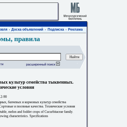
овля
Доска объявлений
Подписка
Реклама
рмы, правила
ти
расширенный поиск
вых культур семейства тыквенных.
нические условия
.2-90
ных, бахчевых и кормовых культур семейства
Сортовые и посевные качества. Технические условия
table, melon and fodder crops of Cucurbitaceae family.
owing characteristics. Specifications