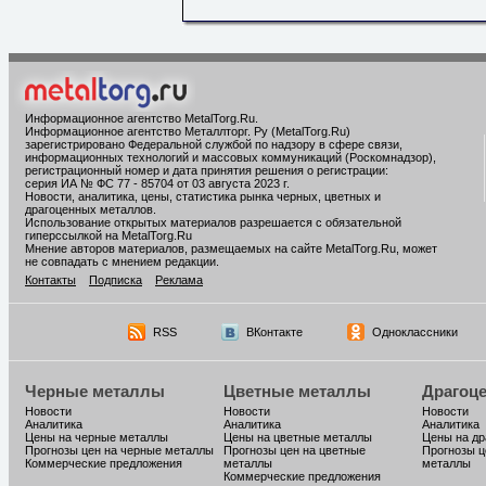
Информационное агентство MetalTorg.Ru
.
Информационное агентство Металлторг. Ру (MetalTorg.Ru)
зарегистрировано Федеральной службой по надзору в сфере связи,
информационных технологий и массовых коммуникаций (Роскомнадзор),
регистрационный номер и дата принятия решения о регистрации:
серия ИА № ФС 77 - 85704 от 03 августа 2023 г.
Новости, аналитика, цены, статистика рынка черных, цветных и
драгоценных металлов.
Использование открытых материалов разрешается с обязательной
гиперссылкой на MetalTorg.Ru
Мнение авторов материалов, размещаемых на сайте MetalTorg.Ru, может
не совпадать с мнением редакции.
Контакты
Подписка
Реклама
RSS
ВКонтакте
Одноклассники
Черные металлы
Цветные металлы
Драгоц
Новости
Новости
Новости
Аналитика
Аналитика
Аналитика
Цены на черные металлы
Цены на цветные металлы
Цены на д
Прогнозы цен на черные металлы
Прогнозы цен на цветные
Прогнозы ц
Коммерческие предложения
металлы
металлы
Коммерческие предложения