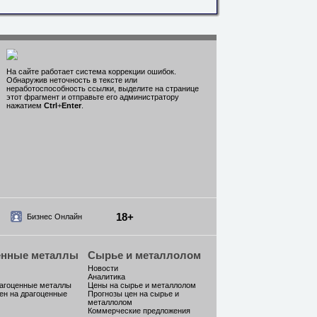
На сайте работает система коррекции ошибок.
Обнаружив неточность в тексте или
неработоспособность ссылки, выделите на странице
этот фрагмент и отправьте его администратору
нажатием
Ctrl
+
Enter
.
18+
Бизнес Онлайн
енные металлы
Сырье и металлолом
Новости
Аналитика
рагоценные металлы
Цены на сырье и металлолом
ен на драгоценные
Прогнозы цен на сырье и
металлолом
Коммерческие предложения