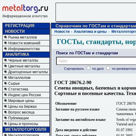
РЕГИСТРАЦИЯ
Справочник по ГОСТам и стандартам
НОВОСТИ
Новости
Аналитика и цены
Металлоторг
Рынка металлов
ГОСТы, стандарты, но
Новости компаний
Информагентства
Поиск по ГОСТам и стандартам
АНАЛИТИКА
Черные металлы
Цветные металлы
Сортировать
по дате
по релевантнос
Драгоценные металлы
Металлолом
ГОСТ 28676.2-90
Сырье
Семена овощных, бахчевых и кормо
Статистика
Сортовые и посевные качества. Тех
Индекс цен России
Мировые цены
Обозначение
ГОСТ 28676
Цены на биржах
Заглавие на русском языке
Семена овощ
Вопрос месяца
тыквенных. 
Публикации
Заглавие на английском языке
Seeds of vege
Цены и прогнозы
Varietal and s
МЕТАЛЛОТОРГОВЛЯ
Дата введения в действие
01.07.1991
Металлоторговля
Дата огр. срока действия
01.01.2005