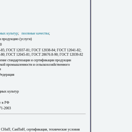
ных культур
;
посевные качества
;
а продукцию (услуги)
80
85; ГОСТ 12037-81; ГОСТ 12038-84; ГОСТ 12041-82;
80; ГОСТ 12045-81; ГОСТ 28676.8-90; ГОСТ 12039-82
ление стандартизации и сертификации продукции
гкой промышленности и сельскохозяйственного
а
Федерация
ных культур
у в РФ
71-2003
. СНиП, СанПиН, сертификация, технические условия