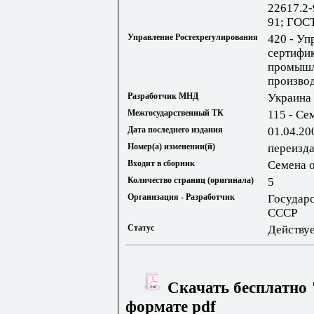
22617.2-
91; ГОС
Управление Ростехрегулирования
420 - Уп
сертифик
промышл
произво
Разработчик МНД
Украина
Межгосударственный ТК
115 - Се
Дата последнего издания
01.04.20
Номер(а) изменении(й)
переизда
Входит в сборник
Семена 
Количество страниц (оригинала)
5
Организация - Разработчик
Государ
СССР
Статус
Действу
Скачать бесплатно 
формате pdf