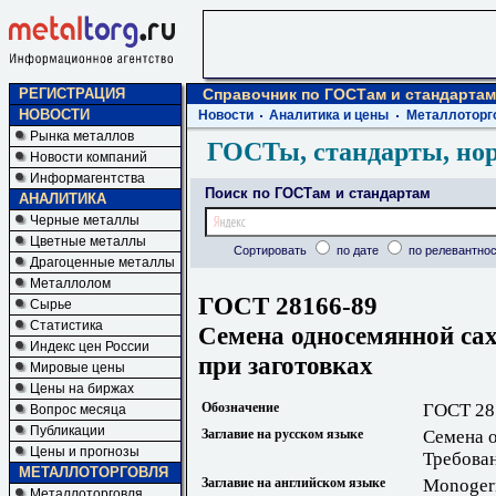
РЕГИСТРАЦИЯ
Справочник по ГОСТам и стандартам
НОВОСТИ
Новости
Аналитика и цены
Металлоторг
Рынка металлов
ГОСТы, стандарты, но
Новости компаний
Информагентства
Поиск по ГОСТам и стандартам
АНАЛИТИКА
Черные металлы
Цветные металлы
Сортировать
по дате
по релевантнос
Драгоценные металлы
Металлолом
ГОСТ 28166-89
Сырье
Статистика
Семена односемянной са
Индекс цен России
при заготовках
Мировые цены
Цены на биржах
Обозначение
ГОСТ 28
Вопрос месяца
Публикации
Заглавие на русском языке
Семена 
Цены и прогнозы
Требован
МЕТАЛЛОТОРГОВЛЯ
Заглавие на английском языке
Monogerm
Металлоторговля