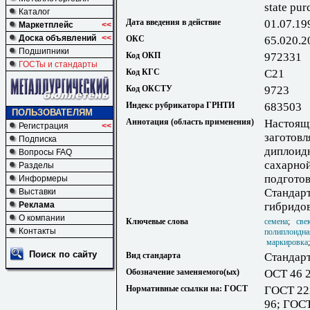
state pur
Каталог
Дата введения в действие
01.07.19
Маркетплейс
<<
Доска объявлений
<<
ОКС
65.020.2
Подшипники
Код ОКП
972331
ГОСТы и стандарты
Код КГС
С21
Код ОКСТУ
9723
Индекс рубрикатора ГРНТИ
683503
ПОЛЬЗОВАТЕЛЯМ
Аннотация (область применения)
Настоящи
Регистрация
<<
заготов
Подписка
диплоид
Вопросы FAQ
сахарной
Разделы
подготов
Информеры
Стандарт
Выставки
Реклама
гибридо
О компании
Ключевые слова
семена
;
све
Контакты
полиплоидна
маркировка
Поиск по сайту
Вид стандарта
Стандарт
Обозначение заменяемого(ых)
ОСТ 46 2
Нормативные ссылки на: ГОСТ
ГОСТ 22
96; ГОСТ