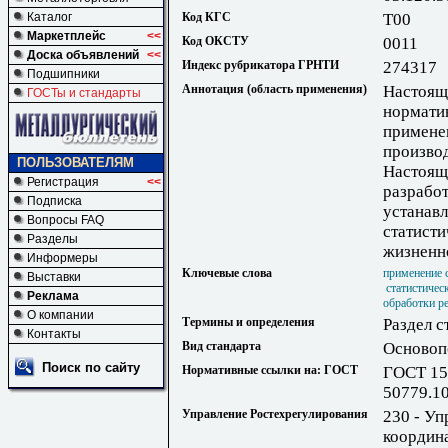
Каталог
Код КГС
Т00
Маркетплейс
<<
Код ОКСТУ
0011
Доска объявлений
<<
Индекс рубрикатора ГРНТИ
274317
Подшипники
Аннотация (область применения)
Настоящи
ГОСТы и стандарты
нормати
примене
производ
ПОЛЬЗОВАТЕЛЯМ
Настоящ
Регистрация
<<
разработ
Подписка
устанав
Вопросы FAQ
статисти
Разделы
жизненн
Информеры
Ключевые слова
применение 
Выставки
статистичес
Реклама
обработки р
О компании
Термины и определения
Раздел с
Контакты
Вид стандарта
Основоп
Поиск по сайту
Нормативные ссылки на: ГОСТ
ГОСТ 15
50779.1
Управление Ростехрегулирования
230 - Уп
координ