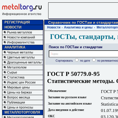
РЕГИСТРАЦИЯ
Справочник по ГОСТам и стандартам
НОВОСТИ
Новости
Аналитика и цены
Металлоторг
Рынка металлов
ГОСТы, стандарты, 
Новости компаний
Информагентства
Поиск по ГОСТам и стандартам
АНАЛИТИКА
Черные металлы
Цветные металлы
Сортировать
по дате
по релевантнос
Драгоценные металлы
Металлолом
ГОСТ Р 50779.0-95
Сырье
Статистика
Статистические методы.
Индекс цен России
Мировые цены
Обозначение
ГОСТ Р 
Цены на биржах
Заглавие на русском языке
Статист
Вопрос месяца
Публикации
Заглавие на английском языке
Statistic
Цены и прогнозы
Дата введения в действие
01.07.19
МЕТАЛЛОТОРГОВЛЯ
ОКС
03.120.3
Металлоторговля