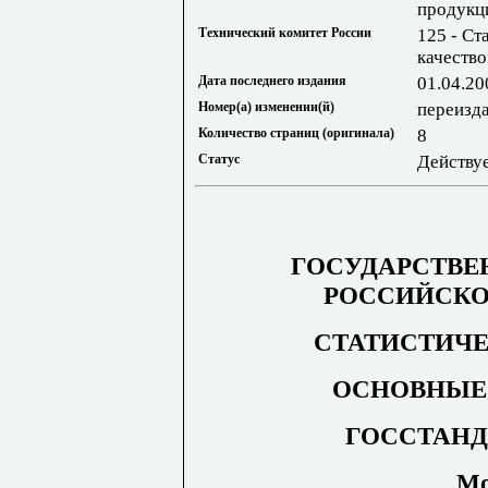
продукци
Технический комитет России
125 - Ст
качеств
Дата последнего издания
01.04.20
Номер(а) изменении(й)
переизд
Количество страниц (оригинала)
8
Статус
Действу
ГОСУДАРСТВЕ
РОССИЙСКО
СТАТИСТИЧ
ОСНОВНЫЕ
ГОССТАНД
Мо