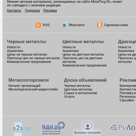
Мнение авторов материалов, размещаемых на сайте MetalTorg.Ru, может
не совпадать с мнением редакции.
Контакты
Подписка
Реклама
RSS
ВКонтакте
Одноклассники
Черные металлы
Цветные металлы
Драгоц
Новости
Новости
Новости
Аналитика
Аналитика
Аналитика
Цены на черные металлы
Цены на цветные металлы
Цены на д
Прогнозы цен на черные металлы
Прогнозы цен на цветные
Прогнозы ц
Коммерческие предложения
металлы
металлы
Коммерческие предложения
Металлоторговля
Доска объявлений
Реклам
Каталог организаций
Черные металлы
Баннерная
Металлургический маркетплейс
Цветные металлы
Контекстн
Сырье и металлолом
Реклама в
Услуги
Региональ
Classified