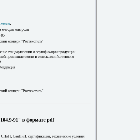
яжение
;
а методы контроля
-85
ский концерн "Ростекстиль"
ление стандартизации и сертификации продукции
гкой промышленности и сельскохозяйственного
а
Федерация
ский концерн "Ростекстиль"
04.9-91" в формате pdf
. СНиП, СанПиН, сертификация, технические условия