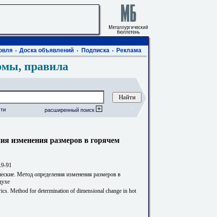
овля
Доска объявлений
Подписка
Реклама
рмы, правила
ти
расширенный поиск
ния изменения размеров в горячем
.9-91
ческие. Метод определения изменения размеров в
духе
brics. Method for determination of dimensional change in hot