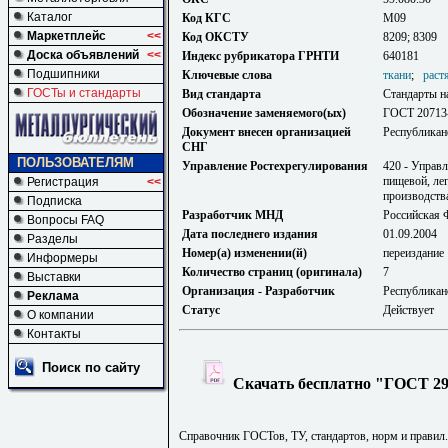
Каталог
Код КГС
М09
Маркетплейс
<<
Код ОКСТУ
8209; 8309
Доска объявлений
<<
Индекс рубрикатора ГРНТИ
640181
Подшипники
Ключевые слова
ткани
;
раст
ГОСТы и стандарты
Вид стандарта
Стандарты н
Обозначение заменяемого(ых)
ГОСТ 20713
Документ внесен организацией
Республикан
СНГ
ПОЛЬЗОВАТЕЛЯМ
Управление Ростехрегулирования
420 - Управ
пищевой, ле
Регистрация
<<
производств
Подписка
Разработчик МНД
Российская 
Вопросы FAQ
Дата последнего издания
01.09.2004
Разделы
Номер(а) изменении(й)
переиздание
Информеры
Количество страниц (оригинала)
7
Выставки
Организация - Разработчик
Республикан
Реклама
Статус
Действует
О компании
Контакты
Поиск по сайту
Скачать бесплатно "ГОСТ 291
Справочник ГОСТов, ТУ, стандартов, норм и правил