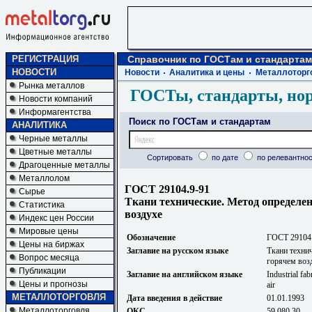
РЕГИСТРАЦИЯ
Справочник по ГОСТам и стандартам
НОВОСТИ
Новости
Аналитика и цены
Металлоторг
Рынка металлов
ГОСТы, стандарты, но
Новости компаний
Информагентства
Поиск по ГОСТам и стандартам
АНАЛИТИКА
Черные металлы
Цветные металлы
Сортировать
по дате
по релевантнос
Драгоценные металлы
Металлолом
ГОСТ 29104.9-91
Сырье
Ткани технические. Метод определе
Статистика
воздухе
Индекс цен России
Мировые цены
Обозначение
ГОСТ 29104
Цены на биржах
Заглавие на русском языке
Ткани техни
Вопрос месяца
горячем воз
Публикации
Заглавие на английском языке
Industrial fa
Цены и прогнозы
air
МЕТАЛЛОТОРГОВЛЯ
Дата введения в действие
01.01.1993
Металлоторговля
ОКС
59.080.30