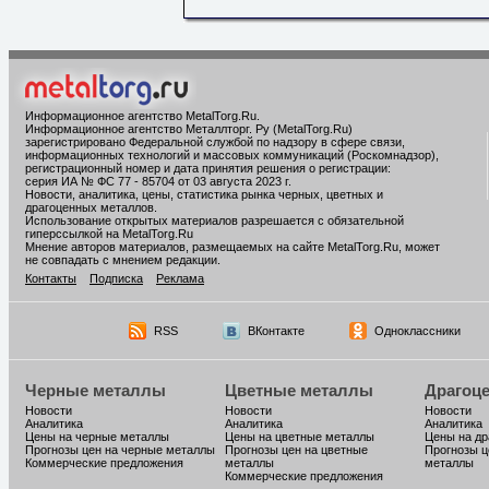
Информационное агентство MetalTorg.Ru
.
Информационное агентство Металлторг. Ру (MetalTorg.Ru)
зарегистрировано Федеральной службой по надзору в сфере связи,
информационных технологий и массовых коммуникаций (Роскомнадзор),
регистрационный номер и дата принятия решения о регистрации:
серия ИА № ФС 77 - 85704 от 03 августа 2023 г.
Новости, аналитика, цены, статистика рынка черных, цветных и
драгоценных металлов.
Использование открытых материалов разрешается с обязательной
гиперссылкой на MetalTorg.Ru
Мнение авторов материалов, размещаемых на сайте MetalTorg.Ru, может
не совпадать с мнением редакции.
Контакты
Подписка
Реклама
RSS
ВКонтакте
Одноклассники
Черные металлы
Цветные металлы
Драгоц
Новости
Новости
Новости
Аналитика
Аналитика
Аналитика
Цены на черные металлы
Цены на цветные металлы
Цены на д
Прогнозы цен на черные металлы
Прогнозы цен на цветные
Прогнозы ц
Коммерческие предложения
металлы
металлы
Коммерческие предложения