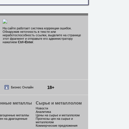
На сайте работает система коррекции ошибок.
Обнаружив неточность в тексте или
неработоспособность ссылки, выделите на странице
этот фрагмент и отправьте его администратору
нажатием
Ctrl
+
Enter
.
18+
Бизнес Онлайн
енные металлы
Сырье и металлолом
Новости
Аналитика
рагоценные металлы
Цены на сырье и металлолом
ен на драгоценные
Прогнозы цен на сырье и
металлолом
Коммерческие предложения