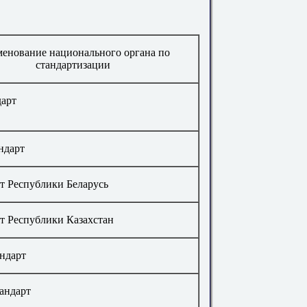
енование национального органа по
стандартизации
дарт
ндарт
т Республики Беларусь
т Республики Казахстан
ндарт
андарт