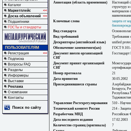
Аннотация (область применения)
Настоящий ст
Каталог
структуру и
Маркетплейс
<<
материалов о
наименовани
Доска объявлений
<<
Ключевые слова
защита от к
Подшипники
биоповрежд
ГОСТы и стандарты
Вид стандарта
Основопола
Вид требований
Требования 
Дескрипторы (английский язык)
unified prote
ПОЛЬЗОВАТЕЛЯМ
Обозначение заменяемого(ых)
ГОСТ 9.101
Регистрация
<<
Документ внесен организацией
Госстандарт
СНГ
Подписка
Документ принят организацией
Межгосударс
Вопросы FAQ
СНГ
сертификаци
Разделы
Номер протокола
21
Информеры
Дата принятия
30.05.2002
Выставки
Присоединившиеся страны
Азербайджан
Реклама
Беларусь; Р
О компании
Республика 
Таджикистан
Контакты
Управление Ростехрегулирования
510 - Научно
Поиск по сайту
Технический комитет России
214 - Защита
Разработчик МНД
Российская 
Дата последнего издания
17.02.2003
Количество страниц (оригинала)
7
Статус
Действует