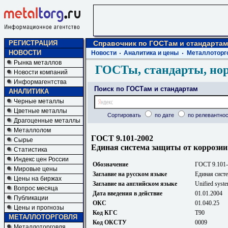
РЕГИСТРАЦИЯ
Справочник по ГОСТам и стандартам
НОВОСТИ
Новости
Аналитика и цены
Металлоторг
Рынка металлов
ГОСТы, стандарты, но
Новости компаний
Информагентства
Поиск по ГОСТам и стандартам
АНАЛИТИКА
Черные металлы
Цветные металлы
Сортировать
по дате
по релевантнос
Драгоценные металлы
Металлолом
ГОСТ 9.101-2002
Сырье
Единая система защиты от коррозии
Статистика
Индекс цен России
Обозначение
ГОСТ 9.101
Мировые цены
Заглавие на русском языке
Единая сист
Цены на биржах
Заглавие на английском языке
Unified syste
Вопрос месяца
Дата введения в действие
01.01.2004
Публикации
ОКС
01.040.25
Цены и прогнозы
Код КГС
Т90
МЕТАЛЛОТОРГОВЛЯ
Код ОКСТУ
0009
Металлоторговля