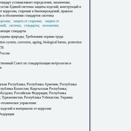
андарт устанавливает определение, назначение,
 состав Единой системы защиты изделий, конструкций и
т коррозии, старения и биоповреждений, правила
я и обозначения стандартов системы
оррозии
;
защита от старения
;
защита от
ений
;
система
;
стандарты
;
положение
;
гающие стандарты
охраны природы; Требования охраны труда
ction system, corrosion, ageing, biological harms, protection
-78
 России
твенный Совет по стандартизации метрологии и
и
ская Республика; Республика Армения; Республика
еспублика Казахстан; Кыргызская Республика;
Молдова; Российская Федерация; Республика
; Туркменистан; Республика Узбекистан; Украина
-техническое управление
 изделий и материалов от коррозии
Федерация