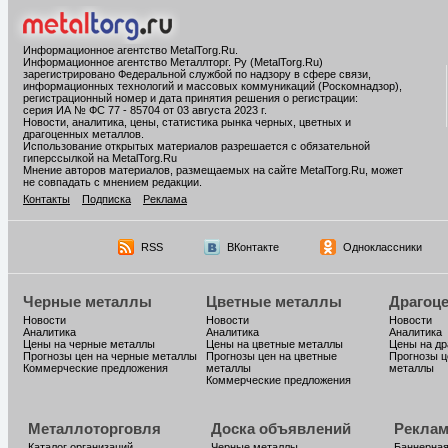
Информационное агентство MetalTorg.Ru
.
Информационное агентство Металлторг. Ру (MetalTorg.Ru)
зарегистрировано Федеральной службой по надзору в сфере связи,
информационных технологий и массовых коммуникаций (Роскомнадзор),
регистрационный номер и дата принятия решения о регистрации:
серия ИА № ФС 77 - 85704 от 03 августа 2023 г.
Новости, аналитика, цены, статистика рынка черных, цветных и
драгоценных металлов.
Использование открытых материалов разрешается с обязательной
гиперссылкой на MetalTorg.Ru
Мнение авторов материалов, размещаемых на сайте MetalTorg.Ru, может
не совпадать с мнением редакции.
Контакты
Подписка
Реклама
RSS
ВКонтакте
Одноклассники
Черные металлы
Цветные металлы
Драгоц
Новости
Новости
Новости
Аналитика
Аналитика
Аналитика
Цены на черные металлы
Цены на цветные металлы
Цены на д
Прогнозы цен на черные металлы
Прогнозы цен на цветные
Прогнозы ц
Коммерческие предложения
металлы
металлы
Коммерческие предложения
Металлоторговля
Доска объявлений
Реклам
Каталог организаций
Черные металлы
Баннерная