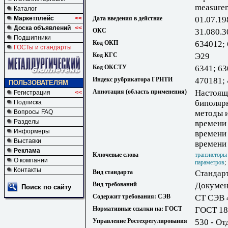
measure
Каталог
Маркетплейс
<<
Дата введения в действие
01.07.19
Доска объявлений
<<
ОКС
31.080.3
Подшипники
Код ОКП
634012;
ГОСТы и стандарты
Код КГС
Э29
Код ОКСТУ
6341; 63
Индекс рубрикатора ГРНТИ
470181;
ПОЛЬЗОВАТЕЛЯМ
Аннотация (область применения)
Настоящ
Регистрация
<<
биполярн
Подписка
Вопросы FAQ
методы 
Разделы
времени 
Информеры
времени 
Выставки
времени
Реклама
Ключевые слова
транзисторы
О компании
параметров
Контакты
Вид стандарта
Стандар
Вид требований
Докумен
Поиск по сайту
Содержит требования: СЭВ
CT CЭB 
Нормативные ссылки на: ГОСТ
ГОСТ 18
Управление Ростехрегулирования
530 - От