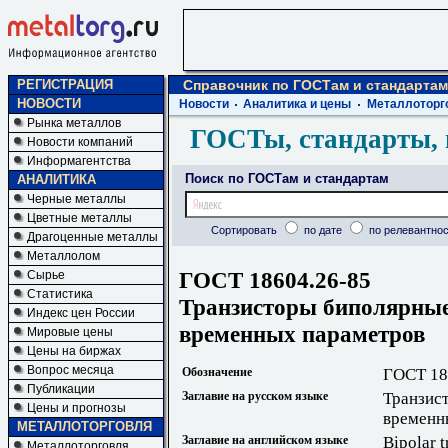
РЕГИСТРАЦИЯ
Справочник по ГОСТам и стандартам
НОВОСТИ
Новости
Аналитика и цены
Металлоторг
Рынка металлов
ГОСТы, стандарты, 
Новости компаний
Информагентства
Поиск по ГОСТам и стандартам
АНАЛИТИКА
Черные металлы
Цветные металлы
Сортировать
по дате
по релевантнос
Драгоценные металлы
Металлолом
ГОСТ 18604.26-85
Сырье
Статистика
Транзисторы биполярные
Индекс цен России
временных параметров
Мировые цены
Цены на биржах
Вопрос месяца
Обозначение
ГОСТ 18
Публикации
Заглавие на русском языке
Транзис
Цены и прогнозы
временн
МЕТАЛЛОТОРГОВЛЯ
Заглавие на английском языке
Bipolar t
Металлоторговля