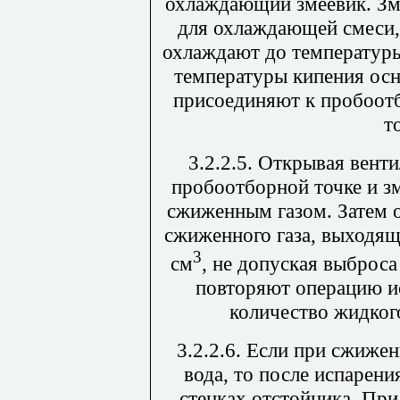
охлаждающий змеевик. Зм
для охлаждающей смеси,
охлаждают до температуры
температуры кипения осн
присоединяют к пробоот
т
3.2.2.5. Открывая вент
пробоотборной точке и з
сжиженным газом. Затем 
сжиженного газа, выходящ
3
см
, не допуская выброса
повторяют операцию и
количество жидког
3.2.2.6. Если при сжиже
вода, то после испарения
стенках отстойника. При