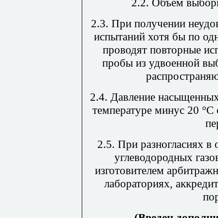
2.2. Объем выбор
2.3. При получении неудо
испытаний хотя бы по од
проводят повторные ис
пробы из удвоенной вы
распространяю
2.4. Давление насыщенны
температуре минус 20
°
С 
пе
2.5. При разногласиях в
углеводородных газо
изготовителем арбитражн
лабораториях, аккреди
по
(Введен дополни