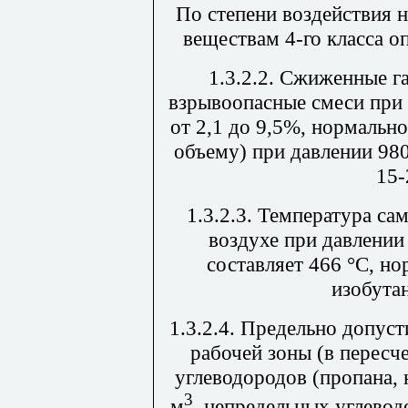
По степени воздействия н
веществам 4-го класса о
1.3.2.2. Сжиженные г
взрывоопасные смеси при
от 2,1 до 9,5%, нормально
объему) при давлении 980
15-
1.3.2.3. Температура с
воздухе при давлении 
составляет 466
°
С, но
изобутан
1.3.2.4. Предельно допус
рабочей зоны (в пересч
углеводородов (пропана, 
3
м
, непредельных углевод