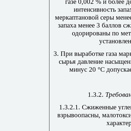
газе 0,002 % и более 
интенсивность запа
меркаптановой серы мене
запаха менее 3 баллов 
одорированы по мет
установле
3. При выработке газа ма
сырья давление насыщен
минус 20
°
С допуска
1.3.2.
Требова
1.3.2.1. Сжиженные угл
взрывоопасны, малотокс
характе