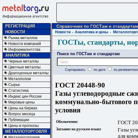
РЕГИСТРАЦИЯ
Справочник по ГОСТам и стандартам
НОВОСТИ
Новости
Аналитика и цены
Металлоторг
Рынка металлов
ГОСТы, стандарты, но
Новости компаний
Информагентства
Поиск по ГОСТам и стандартам
АНАЛИТИКА
Черные металлы
Цветные металлы
Сортировать
по дате
по релевантнос
Драгоценные металлы
Металлолом
ГОСТ 20448-90
Сырье
Статистика
Газы углеводородные сж
Индекс цен России
коммунально-бытового п
Мировые цены
условия
Цены на биржах
Вопрос месяца
Публикации
Обозначение
ГОСТ 20
Цены и прогнозы
Заглавие на русском языке
Газы уг
МЕТАЛЛОТОРГОВЛЯ
для комм
Металлоторговля