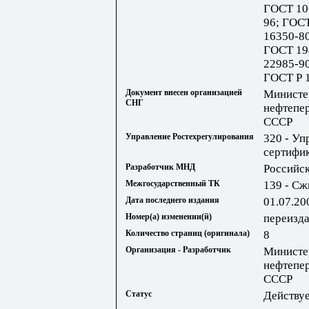
ГОСТ 10
96; ГОС
16350-8
ГОСТ 19
22985-9
ГОСТ Р 1
Документ внесен организацией
Министе
СНГ
нефтепе
СССР
Управление Ростехрегулирования
320 - Уп
сертифик
Разработчик МНД
Российс
Межгосударственный ТК
139 - Сж
Дата последнего издания
01.07.20
Номер(а) изменении(й)
переизда
Количество страниц (оригинала)
8
Организация - Разработчик
Министе
нефтепе
СССР
Статус
Действу