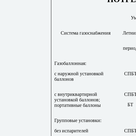
Ум
Система газоснабжения
Летни
перио
Газобаллонная:
с наружной установкой
СПБ
баллонов
с внутриквартирной
СПБ
установкой баллонов;
БТ
портативные баллоны
Групповые установки:
без испарителей
СПБ