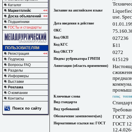
Техниче
Каталог
Заглавие на английском языке
Liquefie
Маркетплейс
<<
Доска объявлений
<<
use. Spec
Подшипники
Дата введения в действие
01.01.19
ГОСТы и стандарты
ОКС
75.160.3
Код ОКП
027236
Код КГС
Б11
ПОЛЬЗОВАТЕЛЯМ
Код ОКСТУ
0272
Регистрация
<<
Индекс рубрикатора ГРНТИ
615129
Подписка
Вопросы FAQ
Аннотация (область применения)
Настоящи
Разделы
сжиженн
Информеры
предназн
Выставки
коммуна
Реклама
промышл
О компании
Ключевые слова
газы
;
топли
Контакты
Вид стандарта
Стандарт
Поиск по сайту
Вид требований
Требова
Обозначение заменяемого(ых)
ГОСТ 20
Нормативные ссылки на: ГОСТ
ГОСТ 12.
12.4.026