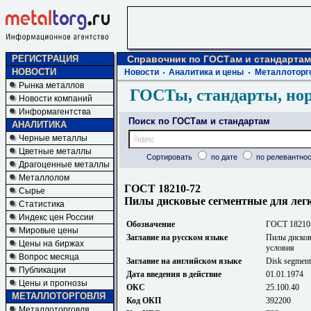
РЕГИСТРАЦИЯ
Справочник по ГОСТам и стандартам
НОВОСТИ
Новости
Аналитика и цены
Металлоторг
Рынка металлов
ГОСТы, стандарты, но
Новости компаний
Информагентства
Поиск по ГОСТам и стандартам
АНАЛИТИКА
Черные металлы
Цветные металлы
Сортировать
по дате
по релевантнос
Драгоценные металлы
Металлолом
ГОСТ 18210-72
Сырье
Пилы дисковые сегментные для легк
Статистика
Индекс цен России
Обозначение
ГОСТ 18210
Мировые цены
Заглавие на русском языке
Пилы дисков
Цены на биржах
условия
Вопрос месяца
Заглавие на английском языке
Disk segment 
Публикации
Дата введения в действие
01.01.1974
Цены и прогнозы
ОКС
25.100.40
МЕТАЛЛОТОРГОВЛЯ
Код ОКП
392200
Металлоторговля