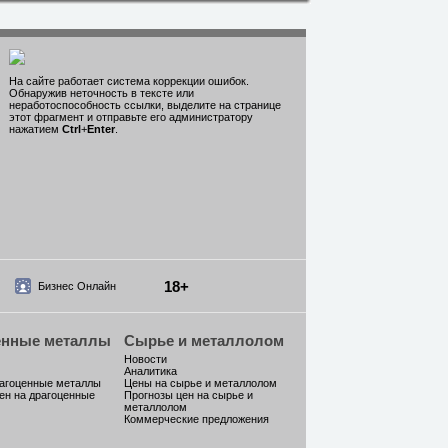
На сайте работает система коррекции ошибок.
Обнаружив неточность в тексте или
неработоспособность ссылки, выделите на странице
этот фрагмент и отправьте его администратору
нажатием
Ctrl
+
Enter
.
18+
Бизнес Онлайн
енные металлы
Сырье и металлолом
Новости
Аналитика
рагоценные металлы
Цены на сырье и металлолом
ен на драгоценные
Прогнозы цен на сырье и
металлолом
Коммерческие предложения