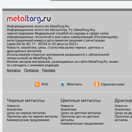
Информационное агентство MetalTorg.Ru
.
Информационное агентство Металлторг. Ру (MetalTorg.Ru)
зарегистрировано Федеральной службой по надзору в сфере связи,
информационных технологий и массовых коммуникаций (Роскомнадзор),
регистрационный номер и дата принятия решения о регистрации:
серия ИА № ФС 77 - 85704 от 03 августа 2023 г.
Новости, аналитика, цены, статистика рынка черных, цветных и
драгоценных металлов.
Использование открытых материалов разрешается с обязательной
гиперссылкой на MetalTorg.Ru
Мнение авторов материалов, размещаемых на сайте MetalTorg.Ru, может
не совпадать с мнением редакции.
Контакты
Подписка
Реклама
RSS
ВКонтакте
Одноклассники
Черные металлы
Цветные металлы
Драгоц
Новости
Новости
Новости
Аналитика
Аналитика
Аналитика
Цены на черные металлы
Цены на цветные металлы
Цены на д
Прогнозы цен на черные металлы
Прогнозы цен на цветные
Прогнозы ц
Коммерческие предложения
металлы
металлы
Коммерческие предложения