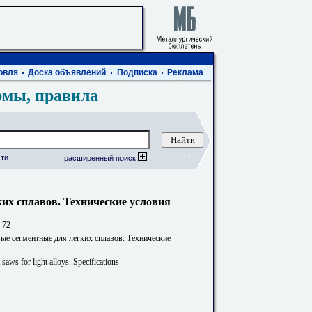
овля
Доска объявлений
Подписка
Реклама
рмы, правила
ти
расширенный поиск
их сплавов. Технические условия
-72
ые сегментные для легких сплавов. Технические
saws for light alloys. Specifications