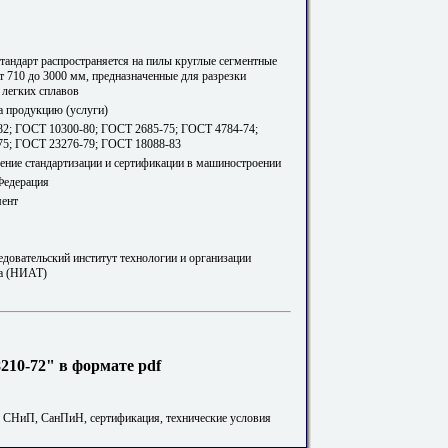
тандарт распространяется на пилы круглые сегментные
т 710 до 3000 мм, предназначенные для разрезки
 легких сплавов
а продукцию (услуги)
2; ГОСТ 10300-80; ГОСТ 2685-75; ГОСТ 4784-74;
5; ГОСТ 23276-79; ГОСТ 18088-83
ление стандартизации и сертификации в машиностроении
Федерация
мент
едовательский институт технологии и организации
а (НИАТ)
10-72" в формате pdf
. СНиП, СанПиН, сертификация, технические условия