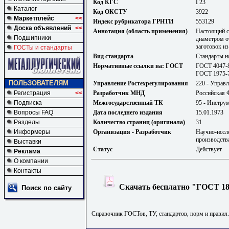
Код КГС
Г23
Каталог
Код ОКСТУ
3922
Маркетплейс
<<
Индекс рубрикатора ГРНТИ
553129
Доска объявлений
<<
Аннотация (область применения)
Настоящий с
Подшипники
диаметром о
заготовок из
ГОСТы и стандарты
Вид стандарта
Стандарты н
Нормативные ссылки на: ГОСТ
ГОСТ 4047-8
ГОСТ 1975-7
ПОЛЬЗОВАТЕЛЯМ
Управление Ростехрегулирования
220 - Управ
Регистрация
<<
Разработчик МНД
Российская 
Подписка
Межгосударственный ТК
95 - Инстру
Вопросы FAQ
Дата последнего издания
15.01.1973
Разделы
Количество страниц (оригинала)
31
Информеры
Организация - Разработчик
Научно-иссл
производств
Выставки
Статус
Действует
Реклама
О компании
Контакты
Скачать бесплатно "ГОСТ 182
Поиск по сайту
Справочник ГОСТов, ТУ, стандартов, норм и правил