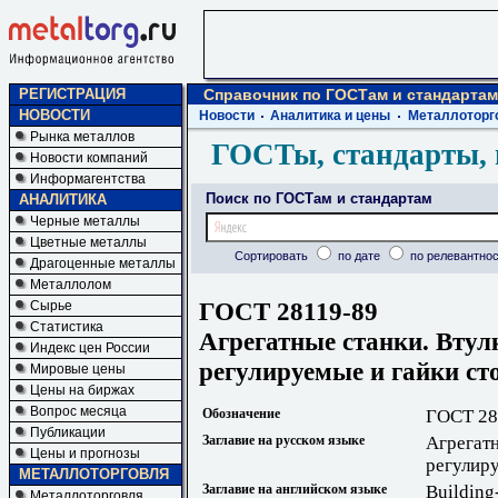
РЕГИСТРАЦИЯ
Справочник по ГОСТам и стандартам
НОВОСТИ
Новости
Аналитика и цены
Металлоторг
Рынка металлов
ГОСТы, стандарты, 
Новости компаний
Информагентства
Поиск по ГОСТам и стандартам
АНАЛИТИКА
Черные металлы
Цветные металлы
Сортировать
по дате
по релевантнос
Драгоценные металлы
Металлолом
ГОСТ 28119-89
Сырье
Статистика
Агрегатные станки. Втул
Индекс цен России
регулируемые и гайки ст
Мировые цены
Цены на биржах
Вопрос месяца
Обозначение
ГОСТ 28
Публикации
Заглавие на русском языке
Агрегатн
Цены и прогнозы
регулиру
МЕТАЛЛОТОРГОВЛЯ
Заглавие на английском языке
Building
Металлоторговля