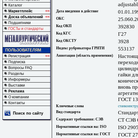
adjustab
Каталог
Маркетплейс
<<
Дата введения в действие
01.01.19
Доска объявлений
<<
ОКС
25.060.2
Подшипники
Код ОКП
392830
ГОСТы и стандарты
Код КГС
Г27
Код ОКСТУ
3928
Индекс рубрикатора ГРНТИ
553137
ПОЛЬЗОВАТЕЛЯМ
Аннотация (область применения)
Настоящ
Регистрация
<<
переход
Подписка
Вопросы FAQ
цилиндр
Разделы
гайки дл
Информеры
коничес
Выставки
вновь п
Реклама
агрегатн
О компании
ГОСТ 13
Контакты
Ключевые слова
станкоинстр
Вид стандарта
Стандар
Поиск по сайту
Содержит требования: СЭВ
СТ СЭВ 
Нормативные ссылки на: ISO
ISO 290
Нормативные ссылки на: ГОСТ
ГОСТ 27