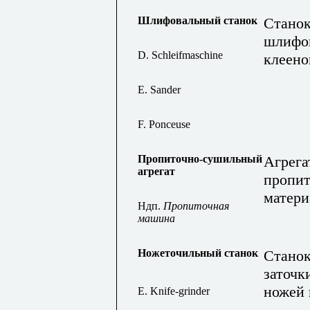
Шлифовальный станок
Станок
шлифов
D. Schleifmaschine
клеено
E. Sander
F
.
Ponceuse
Пропиточно-сушильный
Агрега
агрегат
пропит
матери
Ндп.
Пропиточная
машина
Ножеточильный станок
Станок
заточк
ножей
E. Knife-grinder