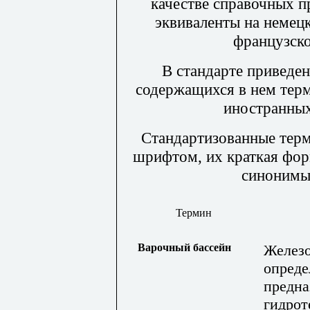
качестве справочных 
эквиваленты на немец
французско
В стандарте приведе
содержащихся в нем терм
иностранных
Стандартизованные тер
шрифтом, их краткая фор
синонимы 
Термин
Варочный бассейн
Железо
опреде
предна
гидрот