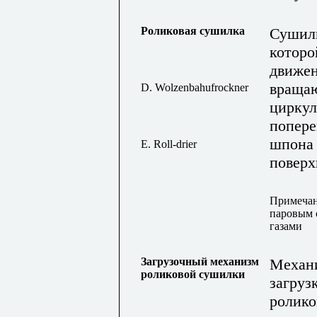
Роликовая сушилка
Сушилк
которо
движен
вращаю
D. Wolzenbahufrockner
циркул
попере
шпона 
E. Roll-drier
поверх
Примеча
паровым 
газами
Загрузочный механизм
Механи
роликовой сушилки
загруз
ролик