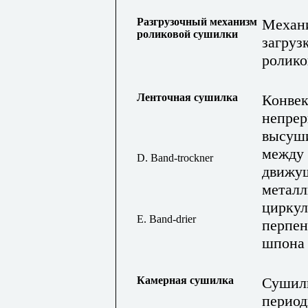
Разгрузочный механизм
Механи
роликовой сушилки
загруз
ролико
Ленточная сушилка
Конвек
непрер
высуши
между 
D. Band-trockner
движу
металл
циркул
E. Band-drier
перпен
шпона
Камерная сушилка
Сушилк
период