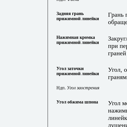
Задняя грань
Грань 
прижимной линейки
обраще
Нажимная кромка
Закруг
прижимной линейки
при пе
граней
Угол заточки
Угол, 
прижимной линейки
граня
Ндп.
Угол заострения
Угол обжима шпона
Угол м
нажим
линейк
лущени