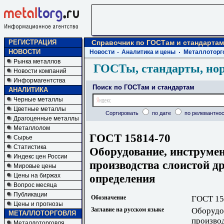
РЕГИСТРАЦИЯ
Справочник по ГОСТам и стандартам
НОВОСТИ
Новости
Аналитика и цены
Металлоторг
Рынка металлов
ГОСТы, стандарты, но
Новости компаний
Информагентства
Поиск по ГОСТам и стандартам
АНАЛИТИКА
Черные металлы
Цветные металлы
Сортировать
по дате
по релевантнос
Драгоценные металлы
Металлолом
ГОСТ 15814-70
Сырье
Статистика
Оборудование, инструме
Индекс цен России
производства слоистой д
Мировые цены
определения
Цены на биржах
Вопрос месяца
Публикации
Обозначение
ГОСТ 15
Цены и прогнозы
Заглавие на русском языке
Оборудо
МЕТАЛЛОТОРГОВЛЯ
производ
Металлоторговля