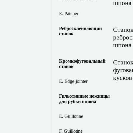
шпона
E. Patcher
Ребросклеивающий
Станок
станок
реброс
шпона 
Кромкофуговальный
Станок
станок
фугова
кусков
E. Edge-jointer
Гильотинные ножницы
для рубки шпона
E. Guillotine
F. Guillotine