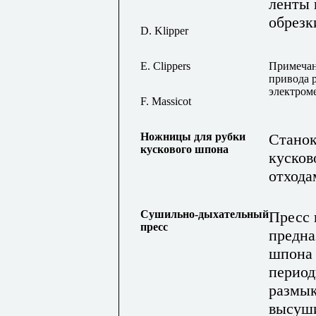
ленты 
обрезк
D. Klipper
E. Clippers
Примеча
привода 
электром
F
.
Massicot
Ножницы для рубки
Станок
кускового шпона
кусков
отхода
Сушильно-дыхательный
Пресс 
пресс
предна
шпона 
период
размык
высуш