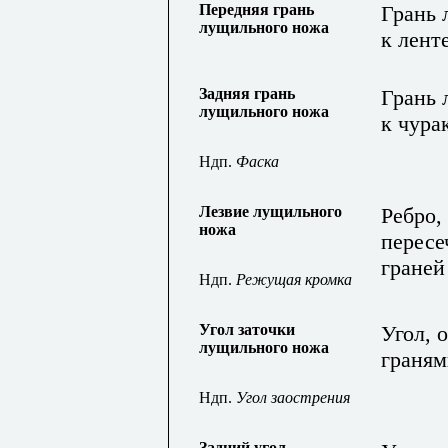
Передняя грань
Грань 
лущильного ножа
к лент
Задняя грань
Грань 
лущильного ножа
к чура
Ндп.
Фаска
Лезвие лущильного
Ребро,
ножа
пересе
граней
Ндп.
Режущая кромка
Угол заточки
Угол, 
лущильного ножа
граням
Ндп.
Угол заострения
Задний угол