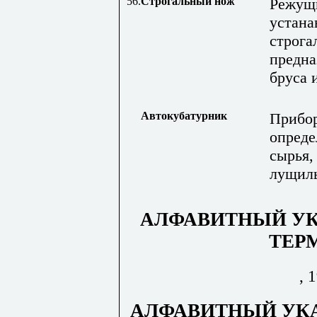
56.
Строгальный нож
Режущи
устана
строга
предна
бруса 
Автокубатурник
Прибор
опреде
сырья,
лущиль
АЛФАВИТНЫЙ УК
ТЕР
, 
АЛФАВИТНЫЙ УК