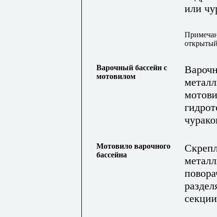
или чу
Примеча
открытый
Варочный бассейн с
Варочн
мотовилом
метал
мотови
гидрот
чурако
Мотовило варочного
Скрепл
бассейна
металл
повора
раздел
секции