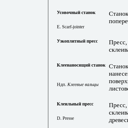
Усовочный станок
Станок
попере
E. Scarf-jointer
Узкоплитный пресс
Пресс,
склеив
Клеенаносящий станок
Станок
нанесе
поверх
Ндп.
Клеевые вальцы
листов
Клеильный пресс
Пресс,
склеив
D. Presse
древе