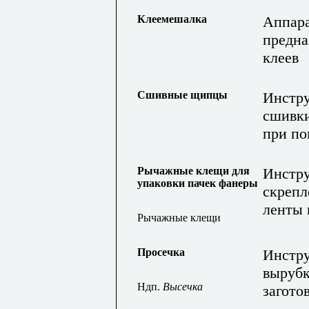
Клеемешалка
Аппара
предна
клеев
Сшивные щипцы
Инстру
сшивки
при по
Рычажные клещи для
Инстру
упаковки пачек фанеры
скрепл
ленты 
Рычажные клещи
Просечка
Инстру
вырубк
Ндп.
Высечка
загото