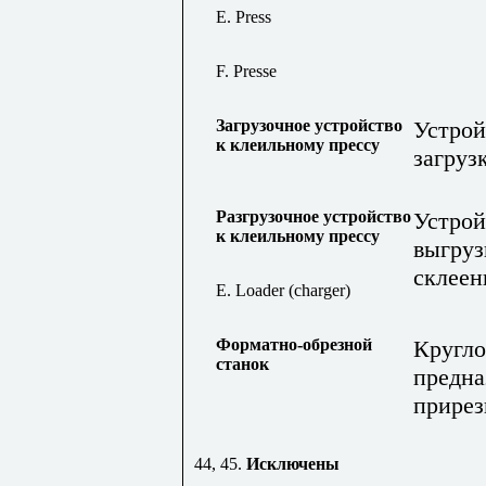
E. Press
F
.
Presse
Загрузочное устройство
Устрой
к клеильному прессу
загруз
Разгрузочное устройство
Устрой
к клеильному прессу
выгруз
склеен
E. Loader (charger)
Форматно-обрезной
Кругло
станок
предна
прирез
44, 45.
Исключены