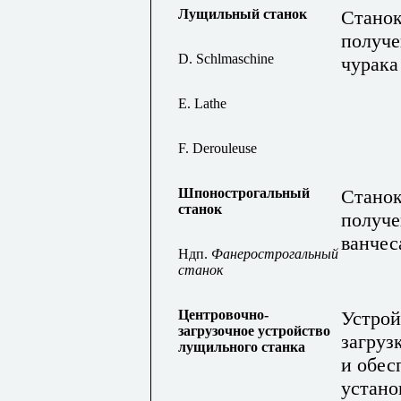
Лущильный станок
Станок
получе
D. Schlmaschine
чурака
E. Lathe
F
.
Derouleuse
Шпонострогальный
Станок
станок
получе
ванчес
Ндп.
Фанерострогальный
станок
Центровочно-
Устрой
загрузочное устройство
загруз
лущильного станка
и обес
устано