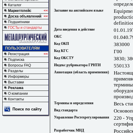
определ
Каталог
Заглавие на английском языке
Equipment
Маркетплейс
<<
Доска объявлений
<<
producti
Подшипники
definitio
ГОСТы и стандарты
Дата введения в действие
01.01.19
ОКС
01.040.7
Код ОКП
383000
ПОЛЬЗОВАТЕЛЯМ
Код КГС
Г00
Регистрация
<<
Код ОКСТУ
3830; 38
Подписка
Индекс рубрикатора ГРНТИ
550133
Вопросы FAQ
Разделы
Аннотация (область применения)
Настоящ
Информеры
применяе
Выставки
термины
Реклама
оборудо
О компании
произво
Контакты
Термины и определения
Весь ста
Поиск по сайту
Вид стандарта
Основоп
Управление Ростехрегулирования
220 - Уп
сертифи
Разработчик МНД
Российс