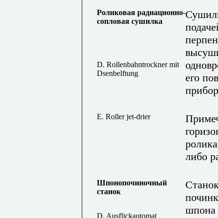
Роликовая радиационно-
Сушилк
сопловая сушилка
подаче
перпен
высуш
одновр
D. Rollenbahntrockner mit
Dsenbelftung
его по
прибор
E. Roller jet-drier
Приме
горизо
ролика
либо р
Шпонопочиночный
Станок
станок
починк
шпона 
D. Ausflickautomat