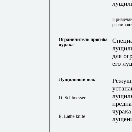
лущиль
Примеча
различаю
Ограничитель прогиба
Специа
чурака
лущиль
для ог
его лу
Лущильный нож
Режущи
устана
лущиль
D. Schlmesser
предна
чурака
E. Lathe knife
лущен