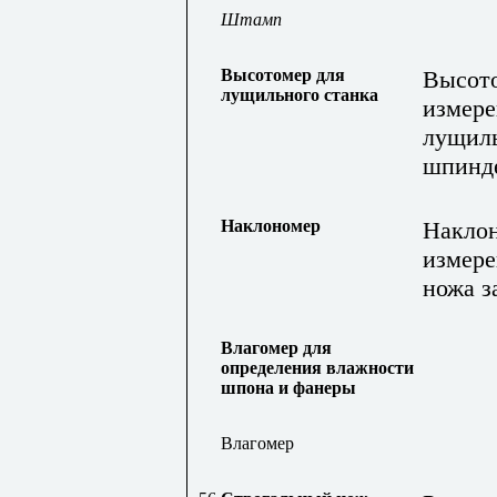
Штамп
Высотомер для
Высото
лущильного станка
измере
лущиль
шпинде
Наклономер
Наклон
измере
ножа з
Влагомер для
определения влажности
шпона и фанеры
Влагомер