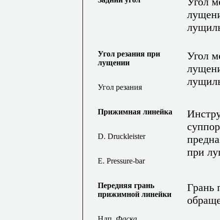
Угол м
лущени
лущиль
Угол резания при
Угол м
лущении
лущени
лущиль
Угол резания
Прижимная линейка
Инстру
суппор
D. Druckleister
предна
при лу
E. Pressure-bar
Передняя грань
Грань 
прижимной линейки
обраще
Ндп.
Фаска