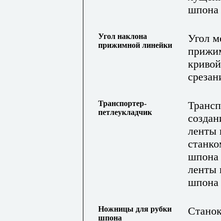
шпона
Угол наклона
Угол м
прижимной линейки
прижим
кривой
срезан
Транспортер-
Трансп
петлеукладчик
создан
ленты
станко
шпона 
ленты 
шпона
Ножницы для рубки
Станок
шпона