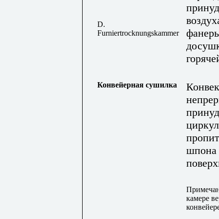
принуд
воздух
D
.
фанеры
Furniertrocknungskammer
досушк
горяче
Конвейерная сушилка
Конвек
непрер
принуд
циркул
пропит
шпона 
поверх
Примеча
камере в
конвейер