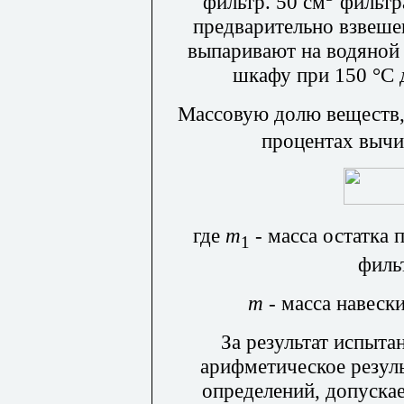
фильтр. 50 см
фильтра
предварительно взвеш
выпаривают на водяной
шкафу при 150 °С 
Массовую долю веществ, 
процентах вычи
где
т
- масса остатка
1
фильт
т
- масса навески
За результат испыт
арифметическое резул
определений, допуска