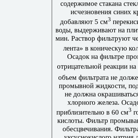
содержимое стакана стек
исчезновения синих к
3
добавляют 5 см
перекиси
воды, выдерживают на плит
мин. Раствор фильтруют ч
лента» в коническую ко
Осадок на фильтре пр
отрицательной реакции на 
объем фильтрата не долже
промывной жидкости, под
не должна окрашиваться
хлорного железа. Осад
3
приблизительно в 60 см
г
кислоты. Фильтр промыва
обесцвечивания. Фильтр
уксуснокислого натрия 