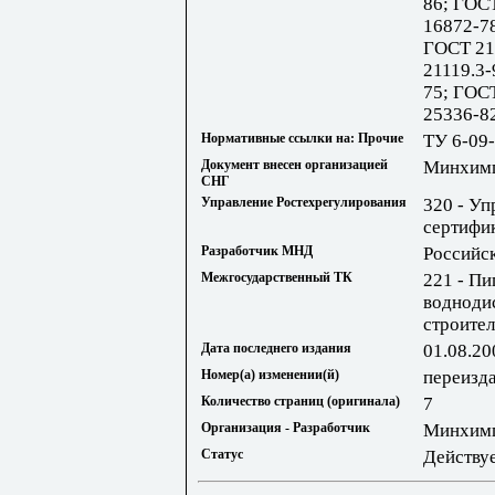
86; ГОС
16872-7
ГОСТ 21
21119.3-
75; ГОС
25336-8
Нормативные ссылки на: Прочие
ТУ 6-09
Документ внесен организацией
Минхим
СНГ
Управление Ростехрегулирования
320 - Уп
сертифи
Разработчик МНД
Российс
Межгосударственный ТК
221 - П
водноди
строител
Дата последнего издания
01.08.20
Номер(а) изменении(й)
переизда
Количество страниц (оригинала)
7
Организация - Разработчик
Минхим
Статус
Действу