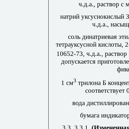
ч.д.а., раствор с
натрий уксуснокислый 
ч.д.а., насы
соль динатриевая эти
тетрауксусной кислоты, 
10652-73, ч.д.а., раство
допускается приготовле
фик
3
1 см
трилона Б концен
соответствует 
вода дистиллирова
бумага индикато
3.3, 3.3.1.
(Измененная