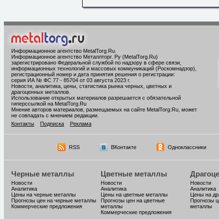
Информационное агентство MetalTorg.Ru
.
Информационное агентство Металлторг. Ру (MetalTorg.Ru)
зарегистрировано Федеральной службой по надзору в сфере связи,
информационных технологий и массовых коммуникаций (Роскомнадзор),
регистрационный номер и дата принятия решения о регистрации:
серия ИА № ФС 77 - 85704 от 03 августа 2023 г.
Новости, аналитика, цены, статистика рынка черных, цветных и
драгоценных металлов.
Использование открытых материалов разрешается с обязательной
гиперссылкой на MetalTorg.Ru
Мнение авторов материалов, размещаемых на сайте MetalTorg.Ru, может
не совпадать с мнением редакции.
Контакты
Подписка
Реклама
RSS
ВКонтакте
Одноклассники
Черные металлы
Цветные металлы
Драгоц
Новости
Новости
Новости
Аналитика
Аналитика
Аналитика
Цены на черные металлы
Цены на цветные металлы
Цены на д
Прогнозы цен на черные металлы
Прогнозы цен на цветные
Прогнозы ц
Коммерческие предложения
металлы
металлы
Коммерческие предложения