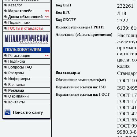
Каталог
Код ОКП
232261
Маркетплейс
<<
Код КГС
Л18
Доска объявлений
<<
Код ОКСТУ
2322
Подшипники
Индекс рубрикатора ГРНТИ
6139; 6
ГОСТы и стандарты
Аннотация (область применения)
Настоящ
железну
промышл
ПОЛЬЗОВАТЕЛЯМ
синтетич
Регистрация
<<
цвета, с
Подписка
калия
Вопросы FAQ
Вид стандарта
Стандар
Разделы
Информеры
Обозначение заменяемого(ых)
ГОСТ 10
Выставки
Нормативные ссылки на: ISO
ISO 249
Реклама
Нормативные ссылки на: ГОСТ
ГОСТ 17
О компании
ГОСТ 17
Контакты
ГОСТ 41
Поиск по сайту
ГОСТ 42
ГОСТ 65
ГОСТ 99
9980.3-8