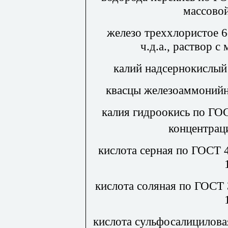
массовой
железо треххлористое 
ч.д.а., раствор с
калий надсернокислый 
квасцы железоаммонийн
калия гидроокись по ГОС
концентрац
кислота серная по ГОСТ 4
кислота соляная по ГОСТ 3
кислота сульфосалицилова