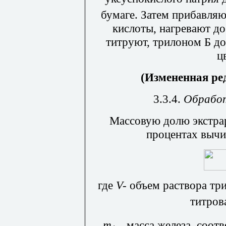
бумаге. Затем прибавляю
кислоты, нагревают до
титруют, трилоном Б д
ц
(Измененная ред
3.3.4.
Обработ
Массовую долю экстрар
процентах вычи
где
V-
объем раствора три
титров
m
- масса железа, соот