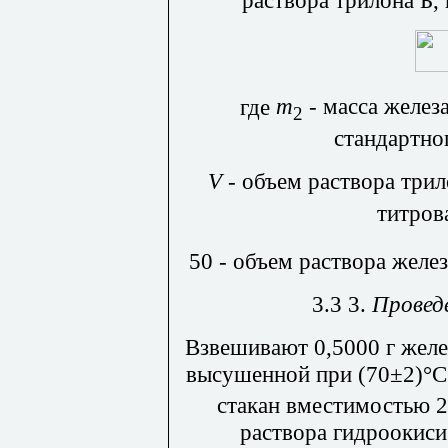
раствора трилона Б
где
m
- масса желез
2
стандартног
V
- объем раствора три
титров
50 - объем раствора желез
3.3 3.
Провед
Взвешивают 0,5000 г желе
высушенной при (70
±
2)
°
С
стакан вместимостью 2
раствора гидроокис