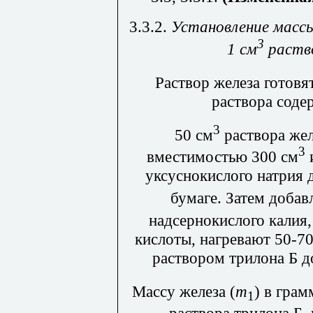
3.3.2.
Установление масс
3
1 см
раств
Раствор железа готовя
раствора соде
3
50 см
раствора жел
3
вместимостью 300 см
уксуснокислого натрия 
бумаге. Затем добав
надсернокислого калия,
кислоты, нагревают 50-70
раствором трилона Б д
Массу железа (
m
) в гра
1