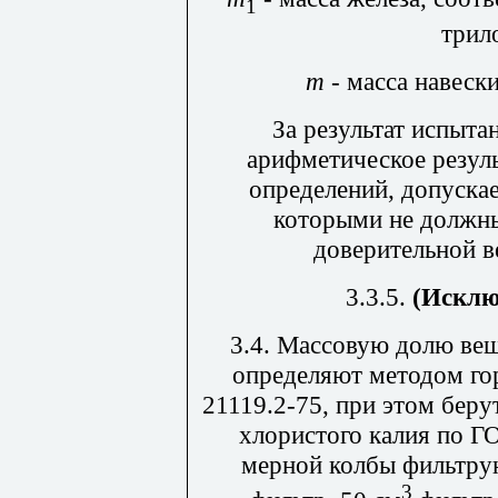
1
трило
m
- масса навески
За результат испыт
арифметическое резул
определений, допуска
которыми не должны
доверительной в
3.3.5.
(Исклю
3.4. Массовую долю вещ
определяют методом го
21119.2-75, при этом берут
хлористого калия по Г
мерной колбы фильтру
3