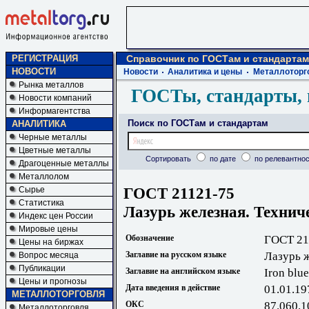
РЕГИСТРАЦИЯ
Справочник по ГОСТам и стандартам
НОВОСТИ
Новости
Аналитика и цены
Металлоторг
Рынка металлов
ГОСТы, стандарты, 
Новости компаний
Информагентства
Поиск по ГОСТам и стандартам
АНАЛИТИКА
Черные металлы
Цветные металлы
Сортировать
по дате
по релевантнос
Драгоценные металлы
Металлолом
ГОСТ 21121-75
Сырье
Статистика
Лазурь железная. Технич
Индекс цен России
Мировые цены
Обозначение
ГОСТ 21
Цены на биржах
Заглавие на русском языке
Лазурь ж
Вопрос месяца
Публикации
Заглавие на английском языке
Iron blue
Цены и прогнозы
Дата введения в действие
01.01.19
МЕТАЛЛОТОРГОВЛЯ
ОКС
87.060.1
Металлоторговля