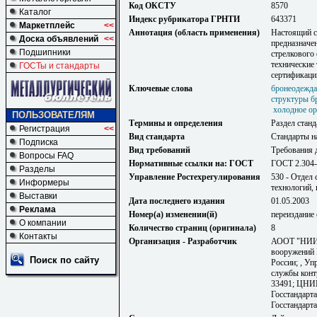
Код ОКСТУ
8570
Каталог
Индекс рубрикатора ГРНТИ
643371
Маркетплейс
<<
Аннотация (область применения)
Настоящий с
Доска объявлений
<<
предназначе
Подшипники
стрелкового
технические
ГОСТы и стандарты
сертификаци
Ключевые слова
бронеодежда
структуры б
холодное о
ПОЛЬЗОВАТЕЛЯМ
Термины и определения
Раздел станд
Регистрация
<<
Вид стандарта
Стандарты н
Подписка
Вид требований
Требования 
Вопросы FAQ
Нормативные ссылки на: ГОСТ
ГОСТ 2.304-
Разделы
Управление Ростехрегулирования
530 - Отдел
Информеры
технологий,
Выставки
Дата последнего издания
01.05.2003
Реклама
Номер(а) изменении(й)
переиздание 
О компании
Количество страниц (оригинала)
8
Контакты
Организация - Разработчик
АООТ "НИИ с
вооружений
Поиск по сайту
России; , Уп
службы конт
33491; ЦНИИ
Госстандарт
Госстандарт