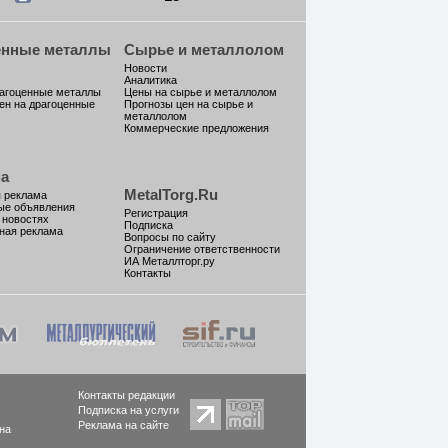
енные металлы
Сырье и металлолом
Новости
Аналитика
рагоценные металлы
Цены на сырье и металлолом
ен на драгоценные
Прогнозы цен на сырье и
металлолом
Коммерческие предложения
а
MetalTorg.Ru
 реклама
ые объявления
Регистрация
 новостях
Подписка
ная реклама
Вопросы по сайту
Ограничение ответственности
ИА Металлторг.ру
Контакты
Контакты редакции
Подписка на услуги
Реклама на сайте
на