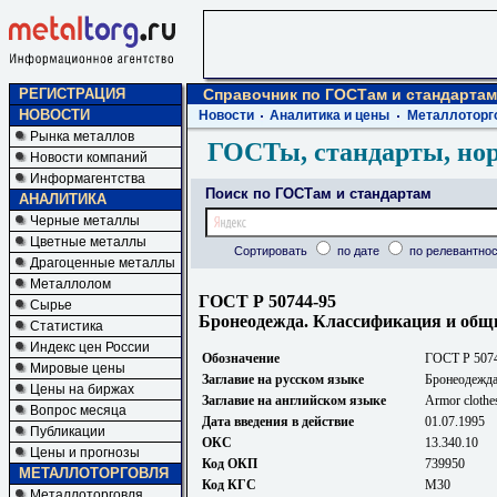
РЕГИСТРАЦИЯ
Справочник по ГОСТам и стандартам
НОВОСТИ
Новости
Аналитика и цены
Металлоторг
Рынка металлов
ГОСТы, стандарты, но
Новости компаний
Информагентства
Поиск по ГОСТам и стандартам
АНАЛИТИКА
Черные металлы
Цветные металлы
Сортировать
по дате
по релевантнос
Драгоценные металлы
Металлолом
ГОСТ Р 50744-95
Сырье
Бронеодежда. Классификация и общи
Статистика
Индекс цен России
Обозначение
ГОСТ Р 507
Мировые цены
Заглавие на русском языке
Бронеодежда
Цены на биржах
Заглавие на английском языке
Armor clothes
Вопрос месяца
Дата введения в действие
01.07.1995
Публикации
ОКС
13.340.10
Цены и прогнозы
Код ОКП
739950
МЕТАЛЛОТОРГОВЛЯ
Код КГС
М30
Металлоторговля