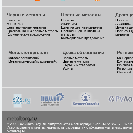
Черные металлы
Цветные металлы
Драгоц
Новости
Новости
Новости
Аналитика
Аналитика
Аналитика
Цены на черные металлы
Цены на цветные металлы
Цены на д
Прогнозы цен на черные металлы
Прогнозы цен на цветные
Прогнозы ц
Коммерческие предложения
металлы
металлы
Коммерческие предложения
Металлоторговля
Доска объявлений
Реклам
Каталог организаций
Черные металлы
Баннерная
Металлургический маркетплейс
Цветные металлы
Контекстн
Сырье и металлолом
Реклама в
Услуги
Региональ
Classified
© 2000-2026 MetalTorg.Ru,
cвидетельство о регистрации СМИ ИА № ФС 77 - 85704
Использование открытых материалов разрешается с обязательной гиперссылкой 
MetalTorg.Ru