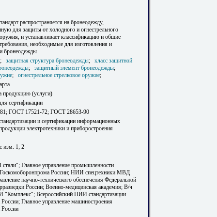
тандарт распространяется на бронеодежду,
нную для защиты от холодного и огнестрельного
 оружия, и устанавливает классификацию и общие
 требования, необходимые для изготовления и
и бронеодежды
;
защитная структура бронеодежды
;
класс защитной
ронеодежды
;
защитный элемент бронеодежды
;
ружие
;
огнестрельное стрелковое оружие
;
арта
а продукцию (услуги)
для сертификации
81; ГОСТ 17521-72; ГОСТ 28653-90
 стандартизации и сертификации информационных
 продукции электротехники и приборостроения
с изм. 1; 2
тали"; Главное управление промышленности
 Госкомоборонпрома России; НИИ спецтехники МВД
равление научно-технического обеспечения Федеральной
рразведки России; Военно-медицинская академия; В/ч
 "Комплекс"; Всероссийский НИИ стандартизации
а России; Главное управление машиностроения
а России