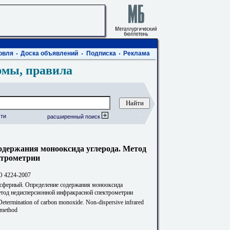
овля
Доска объявлений
Подписка
Реклама
рмы, правила
ти
расширенный поиск
одержания монооксида углерода. Метод
ктрометрии
 4224-2007
сферный. Определение содержания монооксида
етод недисперсионной инфракрасной спектрометрии
Determination of carbon monoxide. Non-dispersive infrared
 method