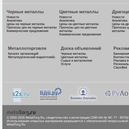
Черные металлы
Цветные металлы
Драгоц
Новости
Новости
Новости
Аналитика
Аналитика
Аналитика
Цены на черные металлы
Цены на цветные металлы
Цены на д
Прогнозы цен на черные металлы
Прогнозы цен на цветные
Прогнозы ц
Коммерческие предложения
металлы
металлы
Коммерческие предложения
Металлоторговля
Доска объявлений
Реклам
Каталог организаций
Черные металлы
Баннерная
Металлургический маркетплейс
Цветные металлы
Контекстн
Сырье и металлолом
Реклама в
Услуги
Региональ
Classified
© 2000-2026 MetalTorg.Ru,
cвидетельство о регистрации СМИ ИА № ФС 77 - 85704
Использование открытых материалов разрешается с обязательной гиперссылкой 
MetalTorg.Ru