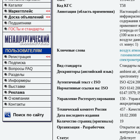
Каталог
Код КГС
Т58
Маркетплейс
<<
Аннотация (область применения)
Настоящий с
инфракрасно
Доска объявлений
<<
содержания 
Подшипники
применяют в
ГОСТы и стандарты
углерода от 0
(100 млн в с
воздухе данн
ст. минус 1)
Ключевые слова
воздух атмо
ПОЛЬЗОВАТЕЛЯМ
газоанализа
Регистрация
<<
спектрометр
Подписка
Вид стандарта
Стандарты н
Вопросы FAQ
Дескрипторы (английский язык)
ambient air, 
Разделы
spectrometry
Информеры
Аутентичный текст с ISO
ISO 4224:20
Выставки
Нормативные ссылки на: ISO
ISO 6141:200
Реклама
6147:1979; I
О компании
Управление Ростехрегулирования
150 - Управ
аккредитаци
Контакты
Технический комитет России
457 - Качест
Поиск по сайту
Дата последнего издания
18.02.2008
Количество страниц (оригинала)
19
Организация - Разработчик
Открытое ак
контроля и 
Статус
Действует