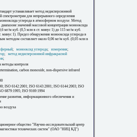
тандарт устанавливает метод недисперсионной
й спектрометрии для непрерывного определения
монооксида углерода в атмосферном воздухе. Метод
 диапазоне значений массовой концентрации монооксида
,6 мг/м куб. (0,5 млн в ст. минус 1) до 115 мг/м куб.
т. минус 1). Предел обнаружения монооксида углерода в
ым методом составляет около 0,06 мг/м куб. (0,05 млн в
сферный
;
монооксид углерода
;
измерения
;
тор
;
метод недисперсионной инфракрасной
ии
;
а методы контроля
determination, carbon monoxide, non-dispersive infrared
00
0; ISO 6142:2001; ISO 6143:2001; ISO 6144:2003; ISO
SO 6879:1995; ISO 9169:1994
ление развития, информационного обеспечения и
и
во воздуха
ционерное общество "Научно-исследовательский центр
диагностики технических систем" (ОАО "НИЦ КД")