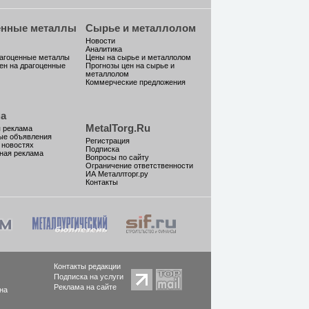
енные металлы
Сырье и металлолом
Новости
Аналитика
рагоценные металлы
Цены на сырье и металлолом
ен на драгоценные
Прогнозы цен на сырье и
металлолом
Коммерческие предложения
а
MetalTorg.Ru
 реклама
ые объявления
Регистрация
 новостях
Подписка
ная реклама
Вопросы по сайту
Ограничение ответственности
ИА Металлторг.ру
Контакты
Контакты редакции
Подписка на услуги
Реклама на сайте
на