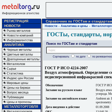
РЕГИСТРАЦИЯ
Справочник по ГОСТам и стандартам
НОВОСТИ
Новости
Аналитика и цены
Металлоторг
Рынка металлов
ГОСТы, стандарты, но
Новости компаний
Информагентства
Поиск по ГОСТам и стандартам
АНАЛИТИКА
Черные металлы
Цветные металлы
Сортировать
по дате
по релевантнос
Драгоценные металлы
Металлолом
ГОСТ Р ИСО 4224-2007
Сырье
Воздух атмосферный. Определение с
Статистика
недисперсионной инфракрасной спе
Индекс цен России
Мировые цены
Обозначение
ГОСТ Р ИСО
Цены на биржах
Заглавие на русском языке
Воздух атмо
Вопрос месяца
углерода. М
Публикации
Заглавие на английском языке
Ambient air. 
Цены и прогнозы
spectrometry
МЕТАЛЛОТОРГОВЛЯ
Дата введения в действие
01.09.2008
Металлоторговля
ОКС
13.040.20