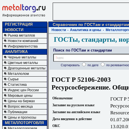
РЕГИСТРАЦИЯ
Справочник по ГОСТам и стандартам
НОВОСТИ
Новости
Аналитика и цены
Металлоторг
Рынка металлов
ГОСТы, стандарты, но
Новости компаний
Информагентства
Поиск по ГОСТам и стандартам
АНАЛИТИКА
Черные металлы
Цветные металлы
Сортировать
по дате
по релевантнос
Драгоценные металлы
Металлолом
ГОСТ Р 52106-2003
Сырье
Статистика
Ресурсосбережение. Общ
Индекс цен России
Мировые цены
Обозначение
ГОСТ Р 
Цены на биржах
Заглавие на русском языке
Ресурсо
Вопрос месяца
Публикации
Заглавие на английском языке
Resource
Цены и прогнозы
Дата введения в действие
01.07.20
МЕТАЛЛОТОРГОВЛЯ
ОКС
13.020.0
Металлоторговля