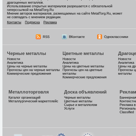
драгоценных металлов.
Использование открытых материалов разрешается с обязательной
гиперссылкой на MetalTorg.Ru
Мнение авторов материалов, размещаемых на сайте MetalTorg.Ru, может
не совпадать с мнением редакции.
Контакты
Подписка
Реклама
RSS
ВКонтакте
Одноклассники
Черные металлы
Цветные металлы
Драгоц
Новости
Новости
Новости
Аналитика
Аналитика
Аналитика
Цены на черные металлы
Цены на цветные металлы
Цены на д
Прогнозы цен на черные металлы
Прогнозы цен на цветные
Прогнозы ц
Коммерческие предложения
металлы
металлы
Коммерческие предложения
Металлоторговля
Доска объявлений
Реклам
Каталог организаций
Черные металлы
Баннерная
Металлургический маркетплейс
Цветные металлы
Контекстн
Сырье и металлолом
Реклама в
Услуги
Региональ
Classified