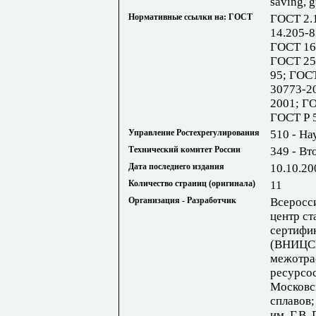
saving, 
Нормативные ссылки на: ГОСТ
ГОСТ 2.
14.205-8
ГОСТ 16
ГОСТ 25
95; ГОС
30773-2
2001; ГО
ГОСТ Р 
Управление Ростехрегулирования
510 - На
Технический комитет России
349 - В
Дата последнего издания
10.10.20
Количество страниц (оригинала)
11
Организация - Разработчик
Всеросс
центр ст
сертифик
(ВНИЦСМ
межотра
ресурсо
Московск
сплавов;
им. Г.В.