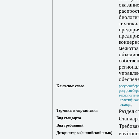
оказание
распрост
биологи
техники.
предпри
предприя
концерн
межотра
объедин
собствен
региона
управле
обеспеч
Ключевые слова
ресурсосбер
ресурсосбер
технологиче
классифика
отходы
;
Термины и определения
Раздел с
Вид стандарта
Стандар
Вид требований
Требова
Дескрипторы (английский язык)
environm