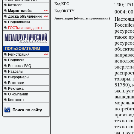
Код КГС
Т00; Т51
Каталог
Маркетплейс
<<
Код ОКСТУ
0004; 00
Доска объявлений
<<
Аннотация (область применения)
Настоящ
Подшипники
Российс
ГОСТы и стандарты
ресурсос
также п
ресурсо
объектов
ПОЛЬЗОВАТЕЛЯМ
направл
Регистрация
<<
Подписка
использ
Вопросы FAQ
энергети
Разделы
распрост
Информеры
товары, 
Выставки
51750), 
Реклама
эксплуат
О компании
вышедшие
Контакты
морально
потребит
Поиск по сайту
производ
технолог
технолог
эксплуат