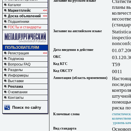
Заглавие на русском языке
Статист
Каталог
планы в
Маркетплейс
<<
количес
Доска объявлений
<<
несоотв
Подшипники
(стандар
ГОСТы и стандарты
Заглавие на английском языке
Statistic
inspectio
nonconfo
ПОЛЬЗОВАТЕЛЯМ
Дата введения в действие
01.07.20
Регистрация
<<
ОКС
03.120.3
Подписка
Код КГС
Т59
Вопросы FAQ
Разделы
Код ОКСТУ
0011
Информеры
Аннотация (область применения)
Настоящ
Выставки
последо
Реклама
контроля
О компании
штучной
Контакты
помощью
риска по
Поиск по сайту
Ключевые слова
статистичес
количествен
уровень кач
Вид стандарта
Основоп