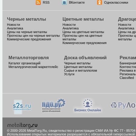
RSS
ВКонтакте
Одноклассники
Черные металлы
Цветные металлы
Драгоц
Новости
Новости
Новости
Аналитика
Аналитика
Аналитика
Цены на черные металлы
Цены на цветные металлы
Цены на д
Прогнозы цен на черные металлы
Прогнозы цен на цветные
Прогнозы ц
Коммерческие предложения
металлы
металлы
Коммерческие предложения
Металлоторговля
Доска объявлений
Реклам
Каталог организаций
Черные металлы
Баннерная
Металлургический маркетплейс
Цветные металлы
Контекстн
Сырье и металлолом
Реклама в
Услуги
Региональ
Classified
© 2000-2026 MetalTorg.Ru,
cвидетельство о регистрации СМИ ИА № ФС 77 - 85704
Использование открытых материалов разрешается с обязательной гиперссылкой 