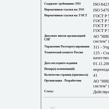
Содержит требования: ISO
ISO 842
Нормативные ссылки на: ISO
ISO 547
Нормативные ссылки на: ГОСТ
ГОСТ Р 
ГОСТ Р 5
ГОСТ Р 5
ГОСТ Р 
Документ внесен организацией
АО "НИЦ
СНГ
систем"
Управление Ростехрегулирования
311 - Уп
Технический комитет России
125 - Ст
качеств
Дата последнего издания
01.11.20
Номер(а) изменении(й)
переизд
Количество страниц (оригинала)
41
Организация - Разработчик
АО "НИЦ
систем"
Статус
Действу