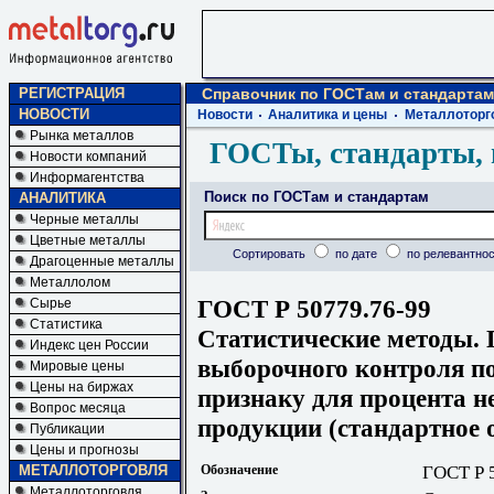
РЕГИСТРАЦИЯ
Справочник по ГОСТам и стандартам
НОВОСТИ
Новости
Аналитика и цены
Металлоторг
Рынка металлов
ГОСТы, стандарты, 
Новости компаний
Информагентства
Поиск по ГОСТам и стандартам
АНАЛИТИКА
Черные металлы
Цветные металлы
Сортировать
по дате
по релевантнос
Драгоценные металлы
Металлолом
ГОСТ Р 50779.76-99
Сырье
Статистика
Статистические методы.
Индекс цен России
выборочного контроля п
Мировые цены
Цены на биржах
признаку для процента н
Вопрос месяца
продукции (стандартное 
Публикации
Цены и прогнозы
МЕТАЛЛОТОРГОВЛЯ
Обозначение
ГОСТ Р 
Металлоторговля