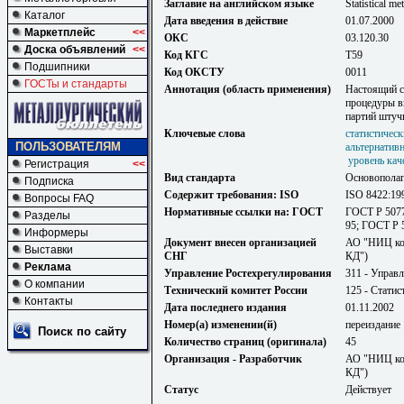
Заглавие на английском языке
Statistical me
Каталог
Дата введения в действие
01.07.2000
Маркетплейс
<<
ОКС
03.120.30
Доска объявлений
<<
Код КГС
Т59
Подшипники
Код ОКСТУ
0011
ГОСТы и стандарты
Аннотация (область применения)
Настоящий с
процедуры в
партий штуч
Ключевые слова
статистичес
ПОЛЬЗОВАТЕЛЯМ
альтернатив
уровень кач
Регистрация
<<
Вид стандарта
Основопола
Подписка
Содержит требования: ISO
ISO 8422:19
Вопросы FAQ
Нормативные ссылки на: ГОСТ
ГОСТ Р 5077
Разделы
95; ГОСТ Р 
Информеры
Документ внесен организацией
АО "НИЦ кон
Выставки
СНГ
КД")
Реклама
Управление Ростехрегулирования
311 - Управ
О компании
Технический комитет России
125 - Стати
Контакты
Дата последнего издания
01.11.2002
Номер(а) изменении(й)
переиздание
Поиск по сайту
Количество страниц (оригинала)
45
Организация - Разработчик
АО "НИЦ кон
КД")
Статус
Действует