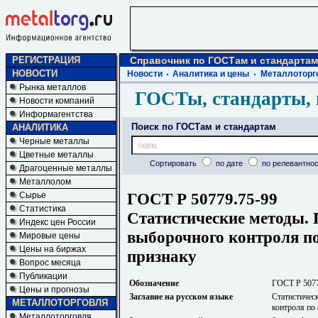
РЕГИСТРАЦИЯ
Справочник по ГОСТам и стандартам
НОВОСТИ
Новости
Аналитика и цены
Металлоторг
Рынка металлов
ГОСТы, стандарты, 
Новости компаний
Информагентства
Поиск по ГОСТам и стандартам
АНАЛИТИКА
Черные металлы
Цветные металлы
Сортировать
по дате
по релевантнос
Драгоценные металлы
Металлолом
ГОСТ Р 50779.75-99
Сырье
Статистика
Статистические методы.
Индекс цен России
выборочного контроля п
Мировые цены
Цены на биржах
признаку
Вопрос месяца
Публикации
Обозначение
ГОСТ Р 5077
Цены и прогнозы
Заглавие на русском языке
Статистичес
МЕТАЛЛОТОРГОВЛЯ
контроля по
Металлоторговля