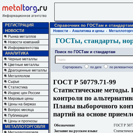
РЕГИСТРАЦИЯ
Справочник по ГОСТам и стандартам
НОВОСТИ
Новости
Аналитика и цены
Металлоторг
Рынка металлов
ГОСТы, стандарты, но
Новости компаний
Информагентства
Поиск по ГОСТам и стандартам
АНАЛИТИКА
Черные металлы
Цветные металлы
Сортировать
по дате
по релевантнос
Драгоценные металлы
Металлолом
ГОСТ Р 50779.71-99
Сырье
Статистика
Статистические методы.
Индекс цен России
контроля по альтернатив
Мировые цены
Планы выборочного конт
Цены на биржах
Вопрос месяца
партий на основе приемл
Публикации
Цены и прогнозы
Обозначение
ГОСТ Р 5077
МЕТАЛЛОТОРГОВЛЯ
Заглавие на русском языке
Статистичес
Металлоторговля