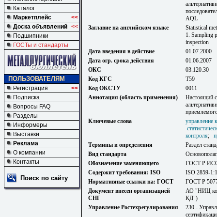
альтернатив
Каталог
последовате
Маркетплейс
<<
AQL
Доска объявлений
<<
Заглавие на английском языке
Statistical me
1. Sampling p
Подшипники
inspection
ГОСТы и стандарты
Дата введения в действие
01.07.2000
Дата огр. срока действия
01.06.2007
ОКС
03.120.30
ПОЛЬЗОВАТЕЛЯМ
Код КГС
Т59
Регистрация
<<
Код ОКСТУ
0011
Подписка
Аннотация (область применения)
Настоящий с
альтернатив
Вопросы FAQ
приемлемого
Разделы
Ключевые слова
управление 
Информеры
статистичес
Выставки
контроля
;
п
Реклама
Термины и определения
Раздел станд
О компании
Вид стандарта
Основопола
Контакты
Обозначение заменяющего
ГОСТ Р ИСО
Содержит требования: ISO
ISO 2859-1:
Поиск по сайту
Нормативные ссылки на: ГОСТ
ГОСТ Р 5077
Документ внесен организацией
АО "НИЦ кон
СНГ
КД")
Управление Ростехрегулирования
230 - Управл
сертификаци