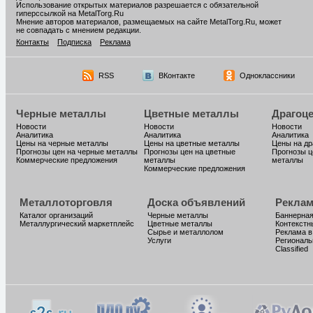
Использование открытых материалов разрешается с обязательной
гиперссылкой на MetalTorg.Ru
Мнение авторов материалов, размещаемых на сайте MetalTorg.Ru, может
не совпадать с мнением редакции.
Контакты
Подписка
Реклама
RSS
ВКонтакте
Одноклассники
Черные металлы
Цветные металлы
Драгоц
Новости
Новости
Новости
Аналитика
Аналитика
Аналитика
Цены на черные металлы
Цены на цветные металлы
Цены на д
Прогнозы цен на черные металлы
Прогнозы цен на цветные
Прогнозы ц
Коммерческие предложения
металлы
металлы
Коммерческие предложения
Металлоторговля
Доска объявлений
Реклам
Каталог организаций
Черные металлы
Баннерная
Металлургический маркетплейс
Цветные металлы
Контекстн
Сырье и металлолом
Реклама в
Услуги
Региональ
Classified