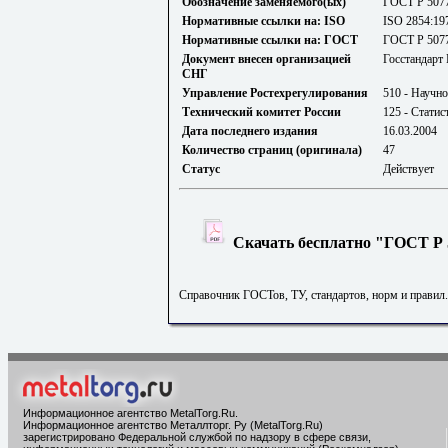
Обозначение заменяемого(ых)
ГОСТ Р 5077
Нормативные ссылки на: ISO
ISO 2854:19
Нормативные ссылки на: ГОСТ
ГОСТ Р 5077
Документ внесен организацией
Госстандарт
СНГ
Управление Ростехрегулирования
510 - Научно
Технический комитет России
125 - Стати
Дата последнего издания
16.03.2004
Количество страниц (оригинала)
47
Статус
Действует
Скачать бесплатно "ГОСТ Р 5
Справочник ГОСТов, ТУ, стандартов, норм и правил
Информационное агентство MetalTorg.Ru
.
Информационное агентство Металлторг. Ру (MetalTorg.Ru)
зарегистрировано Федеральной службой по надзору в сфере связи,