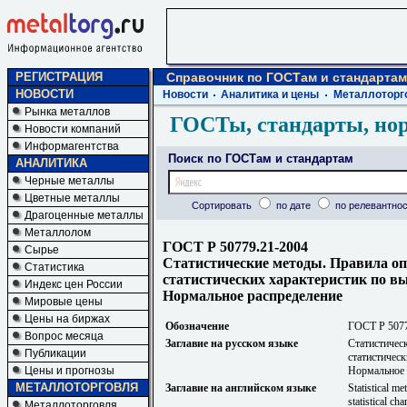
РЕГИСТРАЦИЯ
Справочник по ГОСТам и стандартам
НОВОСТИ
Новости
Аналитика и цены
Металлоторг
Рынка металлов
ГОСТы, стандарты, но
Новости компаний
Информагентства
Поиск по ГОСТам и стандартам
АНАЛИТИКА
Черные металлы
Цветные металлы
Сортировать
по дате
по релевантнос
Драгоценные металлы
Металлолом
ГОСТ Р 50779.21-2004
Сырье
Статистические методы. Правила оп
Статистика
статистических характеристик по в
Индекс цен России
Нормальное распределение
Мировые цены
Цены на биржах
Обозначение
ГОСТ Р 5077
Вопрос месяца
Заглавие на русском языке
Статистичес
Публикации
статистичес
Цены и прогнозы
Нормальное 
МЕТАЛЛОТОРГОВЛЯ
Заглавие на английском языке
Statistical m
statistical ch
Металлоторговля