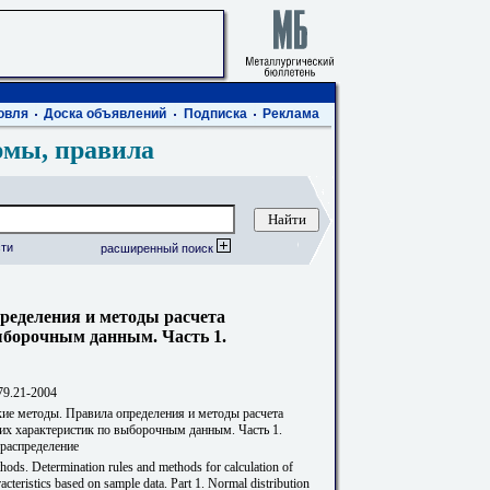
овля
Доска объявлений
Подписка
Реклама
рмы, правила
ти
расширенный поиск
ределения и методы расчета
ыборочным данным. Часть 1.
9.21-2004
кие методы. Правила определения и методы расчета
ких характеристик по выборочным данным. Часть 1.
распределение
ethods. Determination rules and methods for calculation of
aracteristics based on sample data. Part 1. Normal distribution