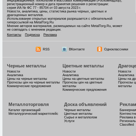
информационных технологий и массовых коммуникаций (Роскомнадзор),
регистрационный номер и дата принятия решения о регистрации:
серия ИА № ФС 77 - 85704 от 03 августа 2023 г.
Новости, аналитика, цены, статистика рынка черных, цветных и
драгоценных металлов.
Использование открытых материалов разрешается с обязательной
гиперссылкой на MetalTorg.Ru
Мнение авторов материалов, размещаемых на сайте MetalTorg.Ru, может
не совпадать с мнением редакции.
Контакты
Подписка
Реклама
RSS
ВКонтакте
Одноклассники
Черные металлы
Цветные металлы
Драгоц
Новости
Новости
Новости
Аналитика
Аналитика
Аналитика
Цены на черные металлы
Цены на цветные металлы
Цены на д
Прогнозы цен на черные металлы
Прогнозы цен на цветные
Прогнозы ц
Коммерческие предложения
металлы
металлы
Коммерческие предложения
Металлоторговля
Доска объявлений
Реклам
Каталог организаций
Черные металлы
Баннерная
Металлургический маркетплейс
Цветные металлы
Контекстн
Сырье и металлолом
Реклама в
Услуги
Региональ
Classified