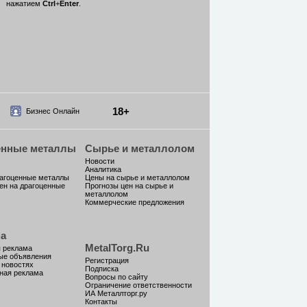
нажатием
Ctrl
+
Enter
.
18+
Бизнес Онлайн
енные металлы
Сырье и металлолом
Новости
Аналитика
рагоценные металлы
Цены на сырье и металлолом
ен на драгоценные
Прогнозы цен на сырье и
металлолом
Коммерческие предложения
а
MetalTorg.Ru
 реклама
ые объявления
Регистрация
 новостях
Подписка
ная реклама
Вопросы по сайту
Ограничение ответственности
ИА Металлторг.ру
Контакты