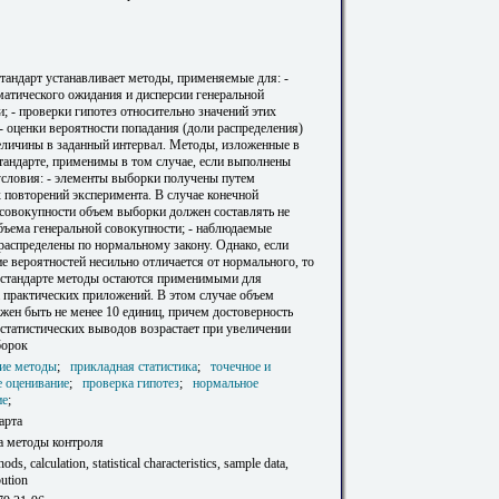
тандарт устанавливает методы, применяемые для: -
матического ожидания и дисперсии генеральной
; - проверки гипотез относительно значений этих
- оценки вероятности попадания (доли распределения)
еличины в заданный интервал. Методы, изложенные в
тандарте, применимы в том случае, если выполнены
словия: - элементы выборки получены путем
 повторений эксперимента. В случае конечной
 совокупности объем выборки должен составлять не
бъема генеральной совокупности; - наблюдаемые
распределены по нормальному закону. Однако, если
е вероятностей несильно отличается от нормального, то
 стандарте методы остаются применимыми для
 практических приложений. В этом случае объем
жен быть не менее 10 единиц, причем достоверность
статистических выводов возрастает при увеличении
борок
кие методы
;
прикладная статистика
;
точечное и
е оценивание
;
проверка гипотез
;
нормальное
ие
;
арта
а методы контроля
hods, calculation, statistical characteristics, sample data,
bution