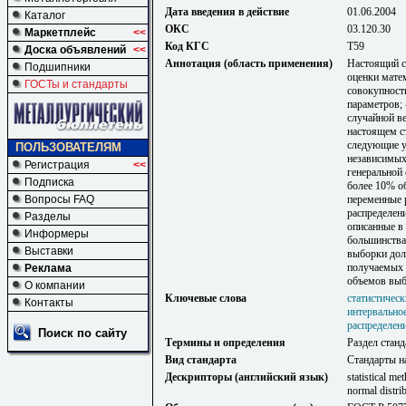
Дата введения в действие
01.06.2004
Каталог
ОКС
03.120.30
Маркетплейс
<<
Код КГС
Т59
Доска объявлений
<<
Аннотация (область применения)
Настоящий с
Подшипники
оценки мате
ГОСТы и стандарты
совокупности
параметров; 
случайной в
настоящем с
следующие у
ПОЛЬЗОВАТЕЛЯМ
независимых
Регистрация
<<
генеральной
Подписка
более 10% о
Вопросы FAQ
переменные 
распределени
Разделы
описанные в
Информеры
большинства
Выставки
выборки дол
получаемых 
Реклама
объемов вы
О компании
Ключевые слова
статистичес
Контакты
интервально
распределен
Поиск по сайту
Термины и определения
Раздел станд
Вид стандарта
Стандарты н
Дескрипторы (английский язык)
statistical met
normal distri