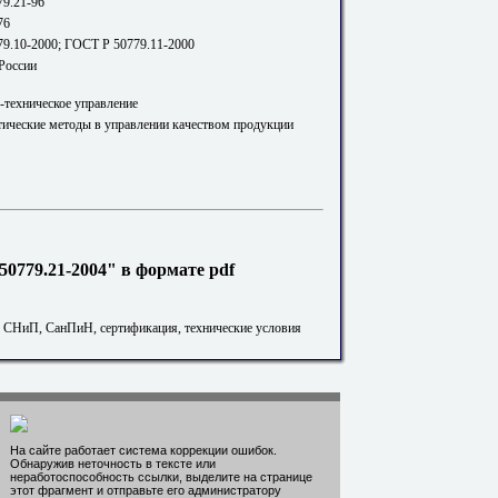
9.21-96
76
9.10-2000; ГОСТ Р 50779.11-2000
 России
-техническое управление
стические методы в управлении качеством продукции
0779.21-2004" в формате pdf
. СНиП, СанПиН, сертификация, технические условия
На сайте работает система коррекции ошибок.
Обнаружив неточность в тексте или
неработоспособность ссылки, выделите на странице
этот фрагмент и отправьте его администратору