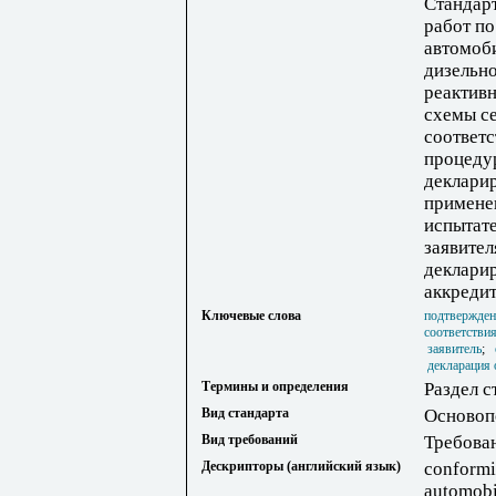
Стандарт
работ п
автомоби
дизельно
реактивн
схемы с
соответс
процеду
декларир
примене
испытат
заявител
декларир
аккреди
Ключевые слова
подтвержден
соответстви
заявитель
;
декларация 
Термины и определения
Раздел с
Вид стандарта
Основоп
Вид требований
Требова
Дескрипторы (английский язык)
conformit
automobil