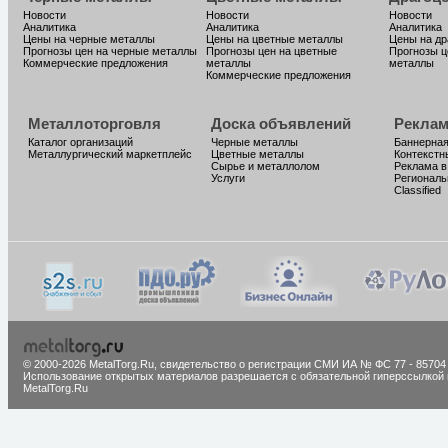
Новости
Новости
Новости
Аналитика
Аналитика
Аналитика
Цены на черные металлы
Цены на цветные металлы
Цены на д
Прогнозы цен на черные металлы
Прогнозы цен на цветные
Прогнозы ц
Коммерческие предложения
металлы
металлы
Коммерческие предложения
Металлоторговля
Доска объявлений
Реклам
Каталог организаций
Черные металлы
Баннерная
Металлургический маркетплейс
Цветные металлы
Контекстн
Сырье и металлолом
Реклама в
Услуги
Региональ
Classified
© 2000-2026 MetalTorg.Ru,
cвидетельство о регистрации СМИ ИА № ФС 77 - 85704
Использование открытых материалов разрешается с обязательной гиперссылкой 
MetalTorg.Ru