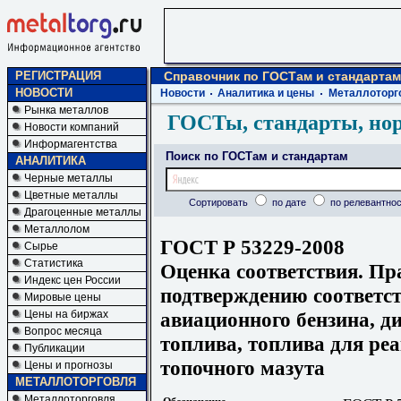
РЕГИСТРАЦИЯ
Справочник по ГОСТам и стандартам
НОВОСТИ
Новости
Аналитика и цены
Металлоторг
Рынка металлов
ГОСТы, стандарты, но
Новости компаний
Информагентства
Поиск по ГОСТам и стандартам
АНАЛИТИКА
Черные металлы
Цветные металлы
Сортировать
по дате
по релевантнос
Драгоценные металлы
Металлолом
ГОСТ Р 53229-2008
Сырье
Статистика
Оценка соответствия. Пр
Индекс цен России
подтверждению соответст
Мировые цены
авиационного бензина, ди
Цены на биржах
Вопрос месяца
топлива, топлива для ре
Публикации
топочного мазута
Цены и прогнозы
МЕТАЛЛОТОРГОВЛЯ
Металлоторговля