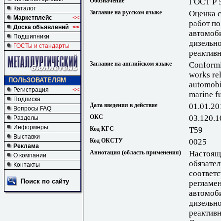
Обозначение
ГОСТ Р 
Каталог
Заглавие на русском языке
Оценка с
Маркетплейс
<<
работ п
Доска объявлений
<<
автомоби
Подшипники
дизельно
ГОСТы и стандарты
реактивн
Заглавие на английском языке
Conformi
works re
ПОЛЬЗОВАТЕЛЯМ
automobil
Регистрация
<<
marine fu
Подписка
Дата введения в действие
01.01.20
Вопросы FAQ
ОКС
03.120.1
Разделы
Информеры
Код КГС
Т59
Выставки
Код ОКСТУ
0025
Реклама
Аннотация (область применения)
Настоящ
О компании
обязате
Контакты
соответ
Поиск по сайту
регламен
автомоб
дизельно
реактивн