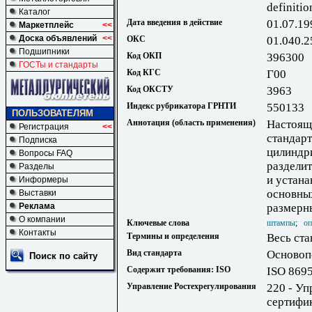
definitio
Каталог
Дата введения в действие
01.07.19
Маркетплейс
<<
Доска объявлений
<<
ОКС
01.040.2
Подшипники
Код ОКП
396300
ГОСТы и стандарты
Код КГС
Г00
Код ОКСТУ
3963
Индекс рубрикатора ГРНТИ
550133
ПОЛЬЗОВАТЕЛЯМ
Аннотация (область применения)
Настоящ
Регистрация
<<
стандар
Подписка
цилиндр
Вопросы FAQ
раздели
Разделы
и устана
Информеры
основных
Выставки
Реклама
размерн
О компании
Ключевые слова
штампы
;
оп
Контакты
Термины и определения
Весь ста
Вид стандарта
Основоп
Поиск по сайту
Содержит требования: ISO
ISO 869
Управление Ростехрегулирования
220 - Уп
сертифи