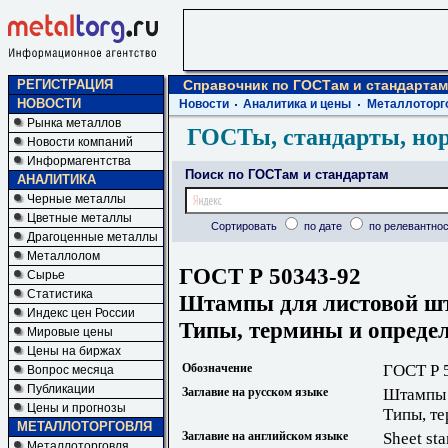
РЕГИСТРАЦИЯ
Справочник по ГОСТам и стандартам
НОВОСТИ
Новости
Аналитика и цены
Металлоторг
Рынка металлов
ГОСТы, стандарты, но
Новости компаний
Информагентства
Поиск по ГОСТам и стандартам
АНАЛИТИКА
Черные металлы
Цветные металлы
Сортировать
по дате
по релевантнос
Драгоценные металлы
Металлолом
ГОСТ Р 50343-92
Сырье
Статистика
Штампы для листовой ш
Индекс цен России
Типы, термины и опреде
Мировые цены
Цены на биржах
Обозначение
ГОСТ Р 
Вопрос месяца
Публикации
Заглавие на русском языке
Штампы 
Цены и прогнозы
Типы, т
МЕТАЛЛОТОРГОВЛЯ
Заглавие на английском языке
Sheet st
Металлоторговля