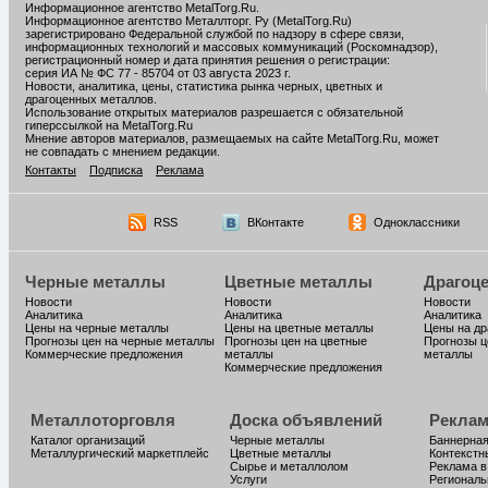
Информационное агентство MetalTorg.Ru
.
Информационное агентство Металлторг. Ру (MetalTorg.Ru)
зарегистрировано Федеральной службой по надзору в сфере связи,
информационных технологий и массовых коммуникаций (Роскомнадзор),
регистрационный номер и дата принятия решения о регистрации:
серия ИА № ФС 77 - 85704 от 03 августа 2023 г.
Новости, аналитика, цены, статистика рынка черных, цветных и
драгоценных металлов.
Использование открытых материалов разрешается с обязательной
гиперссылкой на MetalTorg.Ru
Мнение авторов материалов, размещаемых на сайте MetalTorg.Ru, может
не совпадать с мнением редакции.
Контакты
Подписка
Реклама
RSS
ВКонтакте
Одноклассники
Черные металлы
Цветные металлы
Драгоц
Новости
Новости
Новости
Аналитика
Аналитика
Аналитика
Цены на черные металлы
Цены на цветные металлы
Цены на д
Прогнозы цен на черные металлы
Прогнозы цен на цветные
Прогнозы ц
Коммерческие предложения
металлы
металлы
Коммерческие предложения
Металлоторговля
Доска объявлений
Реклам
Каталог организаций
Черные металлы
Баннерная
Металлургический маркетплейс
Цветные металлы
Контекстн
Сырье и металлолом
Реклама в
Услуги
Региональ