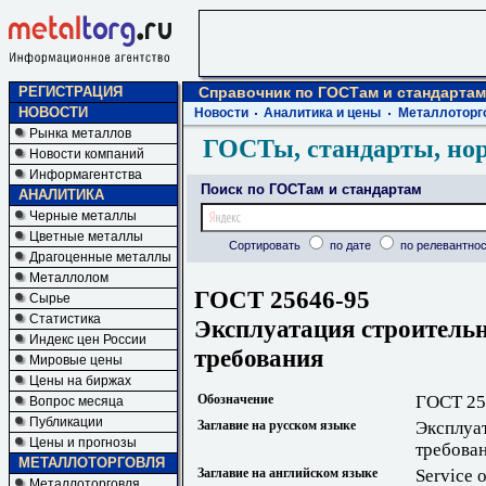
РЕГИСТРАЦИЯ
Справочник по ГОСТам и стандартам
НОВОСТИ
Новости
Аналитика и цены
Металлоторг
Рынка металлов
ГОСТы, стандарты, но
Новости компаний
Информагентства
Поиск по ГОСТам и стандартам
АНАЛИТИКА
Черные металлы
Цветные металлы
Сортировать
по дате
по релевантнос
Драгоценные металлы
Металлолом
ГОСТ 25646-95
Сырье
Статистика
Эксплуатация строител
Индекс цен России
требования
Мировые цены
Цены на биржах
Обозначение
ГОСТ 25
Вопрос месяца
Публикации
Заглавие на русском языке
Эксплуа
Цены и прогнозы
требова
МЕТАЛЛОТОРГОВЛЯ
Заглавие на английском языке
Service 
Металлоторговля