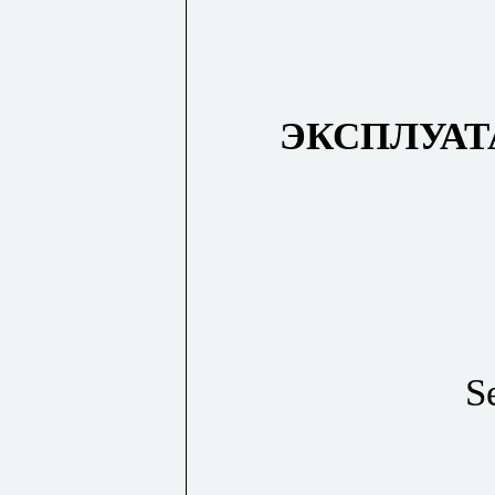
ЭКСПЛУА
S