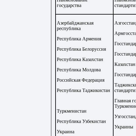
государства
стандарти
Азербайджанская
Азгосстан
республика
Армгосст
Республика Армения
Госстанда
Республика Белоруссия
Госстанда
Республика Казахстан
Казахстан
Республика Молдова
Госстанда
Российская Федерация
Таджикски
Республика Таджикистан
стандарти
Главная г
Туркмени
Туркменистан
Узгосстан
Республика Узбекистан
Украины
Украина