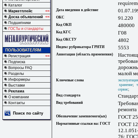
requirem
Каталог
Дата введения в действие
01.07.19
Маркетплейс
<<
Доска объявлений
<<
ОКС
91.220
Подшипники
Код ОКП
480000
ГОСТы и стандарты
Код КГС
Г08
Код ОКСТУ
4802
Индекс рубрикатора ГРНТИ
5553
ПОЛЬЗОВАТЕЛЯМ
Аннотация (область применения)
Настоящ
Регистрация
<<
требован
Подписка
дорожны
Вопросы FAQ
малой м
Разделы
Информеры
Ключевые слова
эксплуатаци
хранение
;
Выставки
сервис
;
Реклама
Вид стандарта
Стандар
О компании
Вид требований
Требован
Контакты
ремонта 
Поиск по сайту
Обозначение заменяемого(ых)
ГОСТ 25
Нормативные ссылки на: ГОСТ
ГОСТ 12
12.1.051
76; ГОС