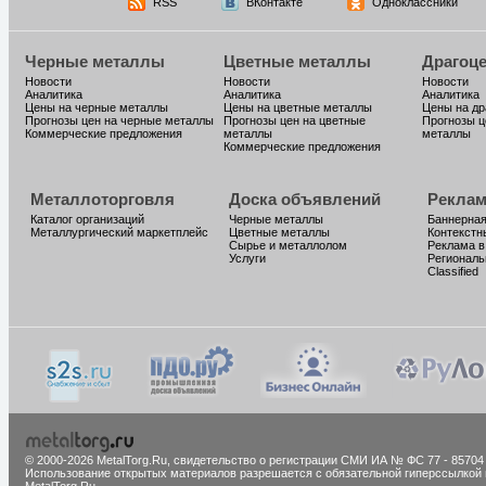
RSS
ВКонтакте
Одноклассники
Черные металлы
Цветные металлы
Драгоц
Новости
Новости
Новости
Аналитика
Аналитика
Аналитика
Цены на черные металлы
Цены на цветные металлы
Цены на д
Прогнозы цен на черные металлы
Прогнозы цен на цветные
Прогнозы ц
Коммерческие предложения
металлы
металлы
Коммерческие предложения
Металлоторговля
Доска объявлений
Реклам
Каталог организаций
Черные металлы
Баннерная
Металлургический маркетплейс
Цветные металлы
Контекстн
Сырье и металлолом
Реклама в
Услуги
Региональ
Classified
© 2000-2026 MetalTorg.Ru,
cвидетельство о регистрации СМИ ИА № ФС 77 - 85704
Использование открытых материалов разрешается с обязательной гиперссылкой 