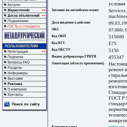
условия
Каталог
Заглавие на английском языке
Services
Маркетплейс
<<
Доска объявлений
<<
machines
Подшипники
Дата введения в действие
09.03.19
ГОСТы и стандарты
ОКС
97.060; 
Код ОКП
515600
Код КГС
Е75
ПОЛЬЗОВАТЕЛЯМ
Код ОКСТУ
5156
Регистрация
<<
Индекс рубрикатора ГРНТИ
455347
Подписка
Вопросы FAQ
Аннотация (область применения)
Настоящ
Разделы
ремонт 
Информеры
стиральн
Выставки
ремонто
Реклама
изготови
О компании
Стандар
Контакты
ГОСТ Р 
стандарт
Поиск по сайту
нормати
техниче
конкретн
Ключевые слова
требования