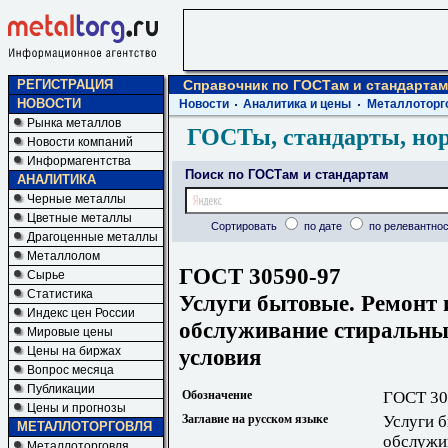
РЕГИСТРАЦИЯ
Справочник по ГОСТам и стандартам
НОВОСТИ
Новости
Аналитика и цены
Металлоторг
Рынка металлов
ГОСТы, стандарты, но
Новости компаний
Информагентства
Поиск по ГОСТам и стандартам
АНАЛИТИКА
Черные металлы
Цветные металлы
Сортировать
по дате
по релевантнос
Драгоценные металлы
Металлолом
ГОСТ 30590-97
Сырье
Статистика
Услуги бытовые. Ремонт 
Индекс цен России
обслуживание стиральны
Мировые цены
условия
Цены на биржах
Вопрос месяца
Публикации
Обозначение
ГОСТ 30
Цены и прогнозы
Заглавие на русском языке
Услуги б
МЕТАЛЛОТОРГОВЛЯ
обслужи
Металлоторговля