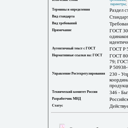
параметры
Термины и определения
Раздел с
Вид стандарта
Стандар
Вид требований
Требова
Примечание
ГОСТ 30
одинаков
идентич
Аутентичный текст с ГОСТ
ГОСТ Р 
Нормативные ссылки на: ГОСТ
ГОСТ 80
79; ГОС
Р 50938
Управление Ростехрегулирования
230 - Уп
координ
продукци
Технический комитет России
346 - Бы
Разработчик МНД
Российс
Статус
Действу