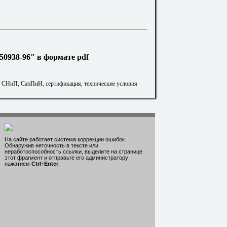
0938-96" в формате pdf
. СНиП, СанПиН, сертификация, технические условия
На сайте работает система коррекции ошибок.
Обнаружив неточность в тексте или
неработоспособность ссылки, выделите на странице
этот фрагмент и отправьте его администратору
нажатием
Ctrl
+
Enter
.