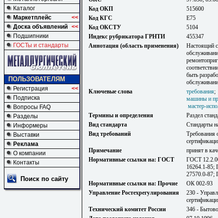
Каталог
Код ОКП
515600
Маркетплейс
<<
Код КГС
Е75
Доска объявлений
<<
Код ОКСТУ
5104
Подшипники
Индекс рубрикатора ГРНТИ
455347
ГОСТы и стандарты
Аннотация (область применения)
Настоящий ст
обслуживани
ремонтоприг
соответстви
быть разраб
ПОЛЬЗОВАТЕЛЯМ
обслуживани
Регистрация
<<
Ключевые слова
требования
Подписка
машины и п
мастер-испо
Вопросы FAQ
Термины и определения
Раздел станд
Разделы
Вид стандарта
Стандарты н
Информеры
Вид требований
Требования 
Выставки
сертификаци
Реклама
Примечание
принят в кач
О компании
Нормативные ссылки на: ГОСТ
ГОСТ 12.2.0
Контакты
16264.1-85;
27570.0-87;
Поиск по сайту
Нормативные ссылки на: Прочие
ОК 002-93
Управление Ростехрегулирования
230 - Управл
сертификаци
Технический комитет России
346 - Бытов