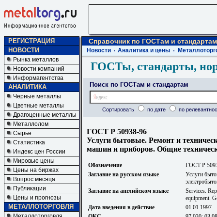
РЕГИСТРАЦИЯ
Справочник по ГОСТам и стандартам
НОВОСТИ
Новости
Аналитика и цены
Металлоторг
Рынка металлов
ГОСТы, стандарты, но
Новости компаний
Информагентства
Поиск по ГОСТам и стандартам
АНАЛИТИКА
Черные металлы
Цветные металлы
Сортировать
по дате
по релевантнос
Драгоценные металлы
Металлолом
ГОСТ Р 50938-96
Сырье
Услуги бытовые. Ремонт и техничес
Статистика
машин и приборов. Общие техничес
Индекс цен России
Мировые цены
Обозначение
ГОСТ Р 509
Цены на биржах
Заглавие на русском языке
Услуги быто
Вопрос месяца
электробыто
Публикации
Заглавие на английском языке
Services. Rep
Цены и прогнозы
equipment. Ge
МЕТАЛЛОТОРГОВЛЯ
Дата введения в действие
01.01.1997
Металлоторговля
ОКС
97.030; 03.0