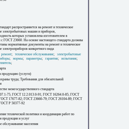
андарт распространяется на ремонт и техническое
е электробытовых машин и приборов,
одность которых установлена изготовителем в
и с ГОСТ 23660. На основе настоящего стандарта должны
отаны нормативные документы на ремонт и техническое
е электроприборов конкретного вида
;
ремонт
;
техническое обслуживание
;
электробытовые
риборы
;
нормы
;
параметры
;
гарантия
;
испытания
;
лнитель
;
арта
а продукцию (услуги)
охраны труда; Требования для обязательной
и
естве межгосударственного стандарта
07.1-75; ГОСТ 12.2.013.0-91; ГОСТ 16264.0-85; ГОСТ
 ГОСТ 17677-82; ГОСТ 23660-79; ГОСТ 26104-89; ГОСТ
 ГОСТ Р 50377-92
ение технической политики и координации работ по
и продукции и услуг
ое обслуживание населения