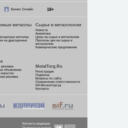
18+
Бизнес Онлайн
енные металлы
Сырье и металлолом
Новости
Аналитика
рагоценные металлы
Цены на сырье и металлолом
ен на драгоценные
Прогнозы цен на сырье и
металлолом
Коммерческие предложения
а
MetalTorg.Ru
 реклама
ые объявления
Регистрация
 новостях
Подписка
ная реклама
Вопросы по сайту
Ограничение ответственности
ИА Металлторг.ру
Контакты
Контакты редакции
Подписка на услуги