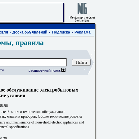
овля
Доска объявлений
Подписка
Реклама
рмы, правила
ти
расширенный поиск
кое обслуживание электробытовых
кие условия
38-96
вые. Ремонт и техническое обслуживание
вых машин и приборов. Общие технические условия
aire and maintenance of household electric appliances and
neral specifications
80.30