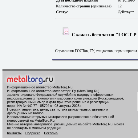
Дата последнего издания
07.10.1996
Количество страниц (оригинала)
12
Статус
Действует
Скачать бесплатно "ГОСТ Р 5
Справочник ГОСТов, ТУ, стандартов, норм и правил
Информационное агентство MetalTorg.Ru
.
Информационное агентство Металлторг. Ру (MetalTorg.Ru)
зарегистрировано Федеральной службой по надзору в сфере связи,
информационных технологий и массовых коммуникаций (Роскомнадзор),
регистрационный номер и дата принятия решения о регистрации:
серия ИА № ФС 77 - 85704 от 03 августа 2023 г.
Новости, аналитика, цены, статистика рынка черных, цветных и
драгоценных металлов.
Использование открытых материалов разрешается с обязательной
гиперссылкой на MetalTorg.Ru
Мнение авторов материалов, размещаемых на сайте MetalTorg.Ru, может
не совпадать с мнением редакции.
Контакты
Подписка
Реклама