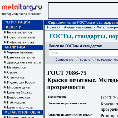
РЕГИСТРАЦИЯ
Справочник по ГОСТам и стандартам
НОВОСТИ
Новости
Аналитика и цены
Металлоторг
Рынка металлов
ГОСТы, стандарты, но
Новости компаний
Информагентства
Поиск по ГОСТам и стандартам
АНАЛИТИКА
Черные металлы
Цветные металлы
Сортировать
по дате
по релевантнос
Драгоценные металлы
Металлолом
ГОСТ 7086-75
Сырье
Статистика
Краски печатные. Метод
Индекс цен России
прозрачности
Мировые цены
Цены на биржах
Обозначение
ГОСТ 70
Вопрос месяца
Публикации
Заглавие на русском языке
Краски 
Цены и прогнозы
прозрач
МЕТАЛЛОТОРГОВЛЯ
Заглавие на английском языке
Printing 
Металлоторговля