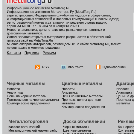
Информационное агентство MetalTorg.Ru
.
Информационное агентство Металлторг. Ру (MetalTorg.Ru)
зарегистрировано Федеральной службой по надзору в сфере связи,
информационных технологий и массовых коммуникаций (Роскомнадзор),
регистрационный номер и дата принятия решения о регистрации:
серия ИА № ФС 77 - 85704 от 03 августа 2023 г.
Новости, аналитика, цены, статистика рынка черных, цветных и
драгоценных металлов.
Использование открытых материалов разрешается с обязательной
гиперссылкой на MetalTorg.Ru
Мнение авторов материалов, размещаемых на сайте MetalTorg.Ru, может
не совпадать с мнением редакции.
Контакты
Подписка
Реклама
RSS
ВКонтакте
Одноклассники
Черные металлы
Цветные металлы
Драгоц
Новости
Новости
Новости
Аналитика
Аналитика
Аналитика
Цены на черные металлы
Цены на цветные металлы
Цены на д
Прогнозы цен на черные металлы
Прогнозы цен на цветные
Прогнозы ц
Коммерческие предложения
металлы
металлы
Коммерческие предложения
Металлоторговля
Доска объявлений
Реклам
Каталог организаций
Черные металлы
Баннерная
Металлургический маркетплейс
Цветные металлы
Контекстн