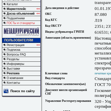
transpar
Каталог
Дата введения в действие
01.01.19
Маркетплейс
<<
Доска объявлений
<<
ОКС
87.080
Подшипники
Код КГС
Л19
ГОСТы и стандарты
Код ОКСТУ
2351; 23
Индекс рубрикатора ГРНТИ
616531;
Аннотация (область применения)
Настоящи
ПОЛЬЗОВАТЕЛЯМ
печатные
Регистрация
<<
способов
Подписка
металлиз
Вопросы FAQ
устанавл
Разделы
спектро
Информеры
прозрач
Выставки
Реклама
Ключевые слова
печатные кр
О компании
Вид стандарта
Стандарт
Контакты
Обозначение заменяемого(ых)
ГОСТ 70
Документ внесен организацией
Госкомит
Поиск по сайту
СНГ
полигра
Управление Ростехрегулирования
320 - Уп
сертифик