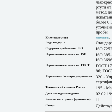
лакокра
ртути от
метод до
испытан
более 0,
уточнени
пробы
Ключевые слова
материалы
Вид стандарта
Стандар
Содержит требования: ISO
ISO 725
Нормативные ссылки на: ISO
ISO 385-
ISO 369
Нормативные ссылки на: ГОСТ
ГОСТ 17
86; ГОС
Управление Ростехрегулирования
320 - Уп
сертифи
Технический комитет России
195 - М
Дата последнего издания
02.02.19
Количество страниц (оригинала)
11
Статус
Действу