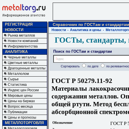
РЕГИСТРАЦИЯ
Справочник по ГОСТам и стандартам
НОВОСТИ
Новости
Аналитика и цены
Металлоторг
Рынка металлов
ГОСТы, стандарты, 
Новости компаний
Информагентства
Поиск по ГОСТам и стандартам
АНАЛИТИКА
Черные металлы
Цветные металлы
Сортировать
по дате
по релевантнос
Драгоценные металлы
Металлолом
ГОСТ Р 50279.11-92
Сырье
Статистика
Материалы лакокрасочны
Индекс цен России
содержания металлов. О
Мировые цены
Цены на биржах
общей ртути. Метод бесп
Вопрос месяца
абсорбционной спектром
Публикации
Цены и прогнозы
МЕТАЛЛОТОРГОВЛЯ
Обозначение
ГОСТ Р 
Металлоторговля