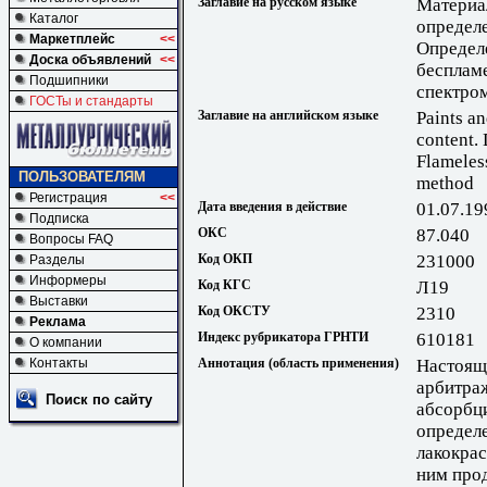
Заглавие на русском языке
Материа
Каталог
определ
Маркетплейс
<<
Определ
Доска объявлений
<<
бесплам
Подшипники
спектро
ГОСТы и стандарты
Заглавие на английском языке
Paints an
content. 
Flameles
ПОЛЬЗОВАТЕЛЯМ
method
Регистрация
<<
Дата введения в действие
01.07.19
Подписка
ОКС
87.040
Вопросы FAQ
Код ОКП
231000
Разделы
Информеры
Код КГС
Л19
Выставки
Код ОКСТУ
2310
Реклама
Индекс рубрикатора ГРНТИ
610181
О компании
Контакты
Аннотация (область применения)
Настоящ
арбитра
Поиск по сайту
абсорбц
определ
лакокра
ним прод