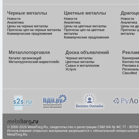
Черные металлы
Цветные металлы
Драгоц
Новости
Новости
Новости
Аналитика
Аналитика
Аналитика
Цены на черные металлы
Цены на цветные металлы
Цены на д
Прогнозы цен на черные металлы
Прогнозы цен на цветные
Прогнозы ц
Коммерческие предложения
металлы
металлы
Коммерческие предложения
Металлоторговля
Доска объявлений
Реклам
Каталог организаций
Черные металлы
Баннерная
Металлургический маркетплейс
Цветные металлы
Контекстн
Сырье и металлолом
Реклама в
Услуги
Региональ
Classified
© 2000-2026 MetalTorg.Ru,
cвидетельство о регистрации СМИ ИА № ФС 77 - 85704
Использование открытых материалов разрешается с обязательной гиперссылкой 
MetalTorg.Ru