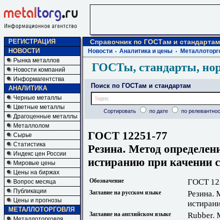
РЕГИСТРАЦИЯ
Справочник по ГОСТам и стандартам
НОВОСТИ
Новости
Аналитика и цены
Металлоторг
Рынка металлов
ГОСТы, стандарты, но
Новости компаний
Информагентства
Поиск по ГОСТам и стандартам
АНАЛИТИКА
Черные металлы
Цветные металлы
Сортировать
по дате
по релевантнос
Драгоценные металлы
Металлолом
ГОСТ 12251-77
Сырье
Статистика
Резина. Метод определен
Индекс цен России
истиранию при качении 
Мировые цены
Цены на биржах
Обозначение
ГОСТ 12
Вопрос месяца
Публикации
Заглавие на русском языке
Резина. 
Цены и прогнозы
истирани
МЕТАЛЛОТОРГОВЛЯ
Заглавие на английском языке
Rubber. M
Металлоторговля