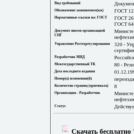
Вид требований
Документ
Обозначение заменяемого(ых)
ГОСТ 12
Нормативные ссылки на: ГОСТ
ГОСТ 26
ГОСТ 64
Документ внесен организацией
Министе
СНГ
нефтехи
Управление Ростехрегулирования
320 - Уп
сертифик
Разработчик МНД
Российс
Межгосударственный ТК
80 - Рез
Дата последнего издания
01.12.19
Номер(а) изменении(й)
переизда
Количество страниц (оригинала)
8
Организация - Разработчик
Министе
нефтехи
Статус
Действу
Скачать бесплатно 