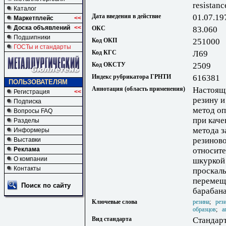
resistanc
Каталог
Дата введения в действие
01.07.19
Маркетплейс
<<
Доска объявлений
<<
ОКС
83.060
Подшипники
Код ОКП
251000
ГОСТы и стандарты
Код КГС
Л69
Код ОКСТУ
2509
Индекс рубрикатора ГРНТИ
616381
ПОЛЬЗОВАТЕЛЯМ
Аннотация (область применения)
Настоящи
Регистрация
<<
резину и
Подписка
метод о
Вопросы FAQ
при каче
Разделы
метода з
Информеры
резинов
Выставки
Реклама
относит
О компании
шкуркой 
Контакты
проскал
перемещ
Поиск по сайту
барабан
Ключевые слова
резина
;
рез
образцов
;
а
Вид стандарта
Стандарт