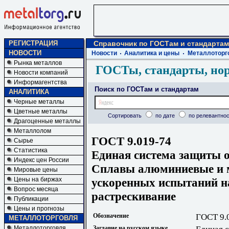
РЕГИСТРАЦИЯ
Справочник по ГОСТам и стандартам
НОВОСТИ
Новости
Аналитика и цены
Металлоторг
Рынка металлов
ГОСТы, стандарты, но
Новости компаний
Информагентства
Поиск по ГОСТам и стандартам
АНАЛИТИКА
Черные металлы
Цветные металлы
Сортировать
по дате
по релевантнос
Драгоценные металлы
Металлолом
ГОСТ 9.019-74
Сырье
Статистика
Единая система защиты о
Индекс цен России
Сплавы алюминиевые и 
Мировые цены
ускоренных испытаний н
Цены на биржах
Вопрос месяца
растрескивание
Публикации
Цены и прогнозы
Обозначение
ГОСТ 9.
МЕТАЛЛОТОРГОВЛЯ
Металлоторговля
Заглавие на русском языке