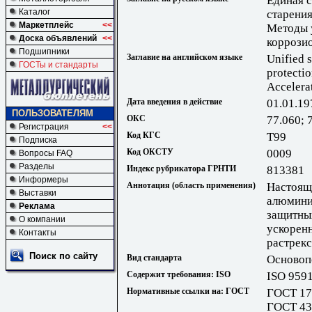
Единая с
Каталог
старени
Маркетплейс
<<
Методы 
Доска объявлений
<<
коррози
Подшипники
Заглавие на английском языке
Unified 
ГОСТы и стандарты
protecti
Accelera
Дата введения в действие
01.01.19
ПОЛЬЗОВАТЕЛЯМ
ОКС
77.060; 
Регистрация
<<
Код КГС
Т99
Подписка
Код ОКСТУ
0009
Вопросы FAQ
Разделы
Индекс рубрикатора ГРНТИ
813381
Информеры
Аннотация (область применения)
Настоящ
Выставки
алюмини
Реклама
защитны
О компании
ускорен
Контакты
растрек
Поиск по сайту
Вид стандарта
Основоп
Содержит требования: ISO
ISO 959
Нормативные ссылки на: ГОСТ
ГОСТ 17
ГОСТ 43