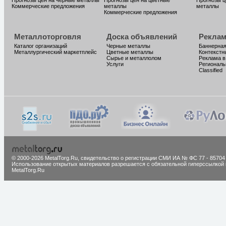
Прогнозы цен на черные металлы
Прогнозы цен на цветные
Прогнозы ц
Коммерческие предложения
металлы
металлы
Коммерческие предложения
Металлоторговля
Доска объявлений
Реклам
Каталог организаций
Черные металлы
Баннерная
Металлургический маркетплейс
Цветные металлы
Контекстн
Сырье и металлолом
Реклама в
Услуги
Региональ
Classified
© 2000-2026 MetalTorg.Ru,
cвидетельство о регистрации СМИ ИА № ФС 77 - 85704
Использование открытых материалов разрешается с обязательной гиперссылкой 
MetalTorg.Ru