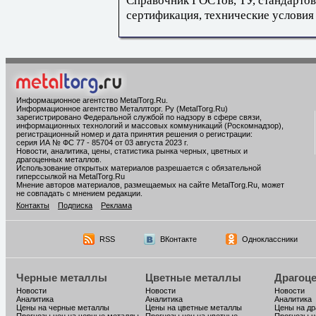
Справочник ГОСТов, ТУ, стандартов
сертификация, технические условия
Информационное агентство MetalTorg.Ru
.
Информационное агентство Металлторг. Ру (MetalTorg.Ru)
зарегистрировано Федеральной службой по надзору в сфере связи,
информационных технологий и массовых коммуникаций (Роскомнадзор),
регистрационный номер и дата принятия решения о регистрации:
серия ИА № ФС 77 - 85704 от 03 августа 2023 г.
Новости, аналитика, цены, статистика рынка черных, цветных и
драгоценных металлов.
Использование открытых материалов разрешается с обязательной
гиперссылкой на MetalTorg.Ru
Мнение авторов материалов, размещаемых на сайте MetalTorg.Ru, может
не совпадать с мнением редакции.
Контакты
Подписка
Реклама
RSS
ВКонтакте
Одноклассники
Черные металлы
Цветные металлы
Драгоц
Новости
Новости
Новости
Аналитика
Аналитика
Аналитика
Цены на черные металлы
Цены на цветные металлы
Цены на д