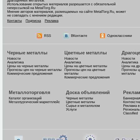
драгоценных металлов.
Использование открытых материалов разрешается с обязательной
гиперссылкой на MetalTorg.Ru
Мнение авторов материалов, размещаемых на сайте MetalTorg.Ru, может
не совпадать с мнением редакции.
Контакты
Подписка
Реклама
RSS
ВКонтакте
Одноклассники
Черные металлы
Цветные металлы
Драгоц
Новости
Новости
Новости
Аналитика
Аналитика
Аналитика
Цены на черные металлы
Цены на цветные металлы
Цены на д
Прогнозы цен на черные металлы
Прогнозы цен на цветные
Прогнозы ц
Коммерческие предложения
металлы
металлы
Коммерческие предложения
Металлоторговля
Доска объявлений
Реклам
Каталог организаций
Черные металлы
Баннерная
Металлургический маркетплейс
Цветные металлы
Контекстн
Сырье и металлолом
Реклама в
Услуги
Региональ
Classified