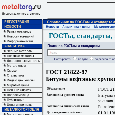
РЕГИСТРАЦИЯ
Справочник по ГОСТам и стандартам
НОВОСТИ
Новости
Аналитика и цены
Металлоторг
Рынка металлов
ГОСТы, стандарты, 
Новости компаний
Информагентства
Поиск по ГОСТам и стандартам
АНАЛИТИКА
Черные металлы
Цветные металлы
Сортировать
по дате
по релевантнос
Драгоценные металлы
Металлолом
ГОСТ 21822-87
Сырье
Статистика
Битумы нефтяные хрупки
Индекс цен России
Мировые цены
Обозначение
ГОСТ 21
Цены на биржах
Заглавие на русском языке
Битумы 
Вопрос месяца
Публикации
условия
Цены и прогнозы
Заглавие на английском языке
Petroleum
МЕТАЛЛОТОРГОВЛЯ
Дата введения в действие
01.01.19
Металлоторговля