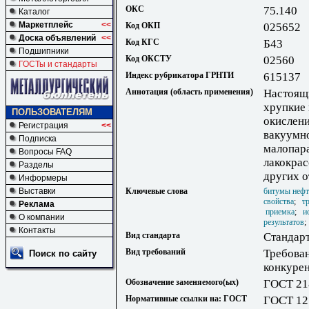
ОКС
75.140
Каталог
Маркетплейс
<<
Код ОКП
025652
Доска объявлений
<<
Код КГС
Б43
Подшипники
Код ОКСТУ
02560
ГОСТы и стандарты
Индекс рубрикатора ГРНТИ
615137
Аннотация (область применения)
Настоящи
хрупкие
ПОЛЬЗОВАТЕЛЯМ
окислени
Регистрация
<<
вакуумн
Подписка
малопар
Вопросы FAQ
лакокрас
Разделы
других 
Информеры
Выставки
Ключевые слова
битумы нефт
свойства
;
т
Реклама
приемка
;
и
О компании
результатов
Контакты
Вид стандарта
Стандарт
Вид требований
Требова
Поиск по сайту
конкуре
Обозначение заменяемого(ых)
ГОСТ 21
Нормативные ссылки на: ГОСТ
ГОСТ 12