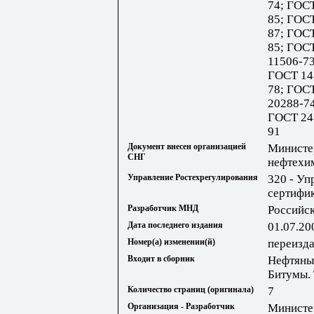
74; ГОС
85; ГОС
87; ГОС
85; ГОС
11506-7
ГОСТ 14
78; ГОС
20288-7
ГОСТ 24
91
Документ внесен организацией
Министе
СНГ
нефтехи
Управление Ростехрегулирования
320 - Уп
сертифик
Разработчик МНД
Российс
Дата последнего издания
01.07.20
Номер(а) изменении(й)
переизда
Входит в сборник
Нефтяны
Битумы. 
Количество страниц (оригинала)
7
Организация - Разработчик
Министе