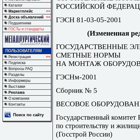
РОССИЙСКОЙ ФЕДЕРА
Каталог
Маркетплейс
<<
Доска объявлений
<<
ГЭСН 81-03-05-2001
Подшипники
ГОСТы и стандарты
(Измененная ред
ГОСУДАРСТВЕННЫЕ Э
ПОЛЬЗОВАТЕЛЯМ
СМЕТНЫЕ НОРМЫ
Регистрация
<<
НА МОНТАЖ ОБОРУДО
Подписка
Вопросы FAQ
Разделы
ГЭСНм-2001
Информеры
Выставки
Сборник № 5
Реклама
О компании
ВЕСОВОЕ ОБОРУДОВАН
Контакты
Поиск по сайту
Государственный комитет 
по строительству и жилищ
(Госстрой России)