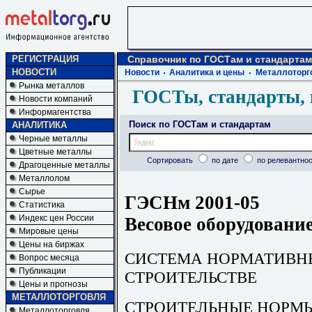
РЕГИСТРАЦИЯ
Справочник по ГОСТам и стандартам
НОВОСТИ
Новости
Аналитика и цены
Металлоторг
Рынка металлов
ГОСТы, стандарты, 
Новости компаний
Информагентства
Поиск по ГОСТам и стандартам
АНАЛИТИКА
Черные металлы
Цветные металлы
Сортировать
по дате
по релевантнос
Драгоценные металлы
Металлолом
Сырье
ГЭСНм 2001-05
Статистика
Индекс цен России
Весовое оборудовани
Мировые цены
Цены на биржах
СИСТЕМА НОРМАТИВН
Вопрос месяца
Публикации
СТРОИТЕЛЬСТВЕ
Цены и прогнозы
МЕТАЛЛОТОРГОВЛЯ
СТРОИТЕЛЬНЫЕ НОРМЫ
Металлоторговля