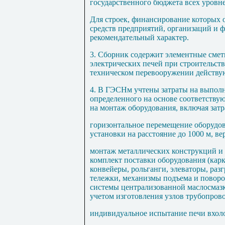
государственного бюджета всех уровн
Для строек, финансирование которых о
средств предприятий, организаций и 
рекомендательный характер.
3. Сборник содержит элементные сме
электрических печей при строительст
техническом перевооружении действу
4. В ГЭСНм учтены затраты на выпол
определенного на основе соответству
на монтаж оборудования, включая затр
горизонтальное перемещение оборудов
установки на расстояние до 1000 м, ве
монтаж металлических конструкций и 
комплект поставки оборудования (карк
конвейеры, рольганги, элеваторы, раз
тележки, механизмы подъема и поворот
системы централизованной маслосмазк
учетом изготовления узлов трубопрово
индивидуальное испытание печи вхол