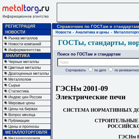
РЕГИСТРАЦИЯ
Справочник по ГОСТам и стандартам
НОВОСТИ
Новости
Аналитика и цены
Металлоторг
Рынка металлов
ГОСТы, стандарты, но
Новости компаний
Информагентства
Поиск по ГОСТам и стандартам
АНАЛИТИКА
Черные металлы
Цветные металлы
Сортировать
по дате
по релевантнос
Драгоценные металлы
Металлолом
Сырье
ГЭСНм 2001-09
Статистика
Электрические печи
Индекс цен России
Мировые цены
Цены на биржах
СИСТЕМА НОРМАТИВНЫХ ДО
Вопрос месяца
СТРОИТЕЛЬНЫЕ 
Публикации
РОССИЙСКО
Цены и прогнозы
МЕТАЛЛОТОРГОВЛЯ
ГЭСНм 81
Металлоторговля