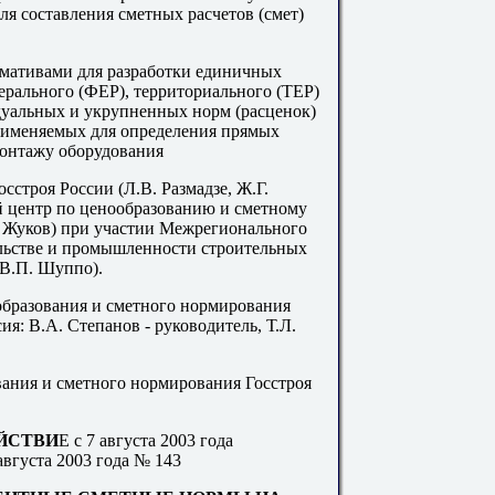
ля составления сметных расчетов (смет)
мативами для разработки единичных
ерального (ФЕР), территориального (ТЕР)
дуальных и укрупненных норм (расценок)
рименяемых для определения прямых
монтажу оборудования
роя России (Л.В. Размадзе, Ж.Г.
центр по ценообразованию и сметному
. Жуков) при участии Межрегионального
ельстве и промышленности строительных
(В.П. Шуппо).
бразования и сметного нормирования
я: В.А. Степанов - руководитель, Т.Л.
ания и сметного нормирования Госстроя
ЙСТВИ
Е с 7 августа 2003 года
августа 2003 года № 143