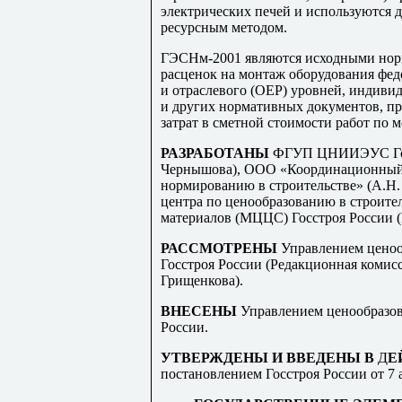
электрических печей и используются д
ресурсным методом.
ГЭСНм-2001 являются исходными нор
расценок на монтаж оборудования фед
и отраслевого (ОЕР) уровней, индиви
и других нормативных документов, п
затрат в сметной стоимости работ по 
РАЗРАБОТАНЫ
ФГУП ЦНИИЭУС Госст
Чернышова), ООО «Координационный 
нормированию в строительстве» (А.Н
центра по ценообразованию в строит
материалов (МЦЦС) Госстроя России 
РАССМОТРЕНЫ
Управлением ценоо
Госстроя России (Редакционная комисси
Грищенкова).
ВНЕСЕНЫ
Управлением ценообразов
России.
УТВЕРЖДЕНЫ И ВВЕДЕНЫ В
Д
Е
постановлением Госстроя России от 7 