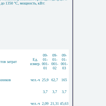
 до 1350 °С, мощность, кВт:
09-
09-
09-
Ед.
01-
01-
01-
тов затрат
измер.
001-
001-
001-
01
02
03
жников
чел.-ч
25,9
62,7
165
3,7
3,7
3,7
чел.-ч
2,09
21,31
45,63