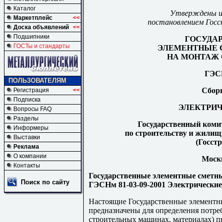
Каталог
Утверждены и в
Маркетплейс
<<
постановлением Госс
Доска объявлений
<<
Подшипники
ГОСУДА
ГОСТы и стандарты
ЭЛЕМЕНТНЫЕ 
НА МОНТАЖ 
ГЭС
ПОЛЬЗОВАТЕЛЯМ
Сбор
Регистрация
<<
Подписка
ЭЛЕКТРИЧ
Вопросы FAQ
Разделы
Государственный коми
Информеры
по строительству и жили
Выставки
(Госстр
Реклама
О компании
Москв
Контакты
Государственные элементные сметн
Поиск по сайту
ГЭСНм 81-03-09-2001 Электрические 
Настоящие Государственные элемент
предназначены для определения потреб
строительных машинах, материалах) 