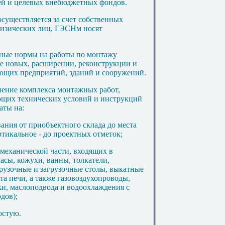
ей и целевых внебюджетных фондов.
существляется за счет собственных
физических лиц, ГЭСНм носят
тные нормы на работы по монтажу
ве новых, расширении, реконструкции и
ющих предприятий, зданий и сооружений.
нение комплекса монтажных работ,
ющих технических условий и инструкций
аты на:
ания от приобъектного склада до места
ртикальное - до проектных отметок;
механической части, входящих в
асы, кожухи, ванны, толкатели,
грузочные и загрузочные столы, выкатные
а печи, а также газовоздухопроводы,
и, маслоподвода и водоохлаждения с
дов);
остую.