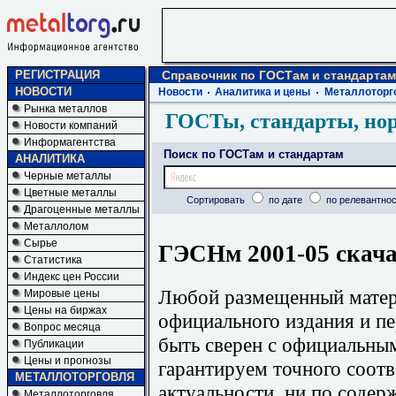
РЕГИСТРАЦИЯ
Справочник по ГОСТам и стандартам
НОВОСТИ
Новости
Аналитика и цены
Металлоторг
Рынка металлов
ГОСТы, стандарты, но
Новости компаний
Информагентства
Поиск по ГОСТам и стандартам
АНАЛИТИКА
Черные металлы
Цветные металлы
Сортировать
по дате
по релевантнос
Драгоценные металлы
Металлолом
Сырье
ГЭСНм 2001-05 скача
Статистика
Индекс цен России
Любой размещенный матери
Мировые цены
Цены на биржах
официального издания и п
Вопрос месяца
быть сверен с официальны
Публикации
Цены и прогнозы
гарантируем точного соотв
МЕТАЛЛОТОРГОВЛЯ
актуальности, ни по содер
Металлоторговля