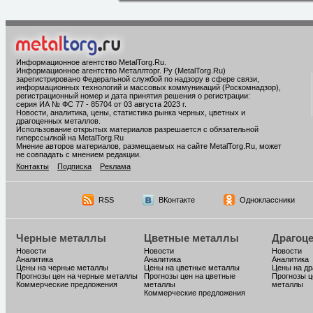
Информационное агентство MetalTorg.Ru
.
Информационное агентство Металлторг. Ру (MetalTorg.Ru)
зарегистрировано Федеральной службой по надзору в сфере связи,
информационных технологий и массовых коммуникаций (Роскомнадзор),
регистрационный номер и дата принятия решения о регистрации:
серия ИА № ФС 77 - 85704 от 03 августа 2023 г.
Новости, аналитика, цены, статистика рынка черных, цветных и
драгоценных металлов.
Использование открытых материалов разрешается с обязательной
гиперссылкой на MetalTorg.Ru
Мнение авторов материалов, размещаемых на сайте MetalTorg.Ru, может
не совпадать с мнением редакции.
Контакты
Подписка
Реклама
RSS
ВКонтакте
Одноклассники
Черные металлы
Цветные металлы
Драгоц
Новости
Новости
Новости
Аналитика
Аналитика
Аналитика
Цены на черные металлы
Цены на цветные металлы
Цены на д
Прогнозы цен на черные металлы
Прогнозы цен на цветные
Прогнозы ц
Коммерческие предложения
металлы
металлы
Коммерческие предложения