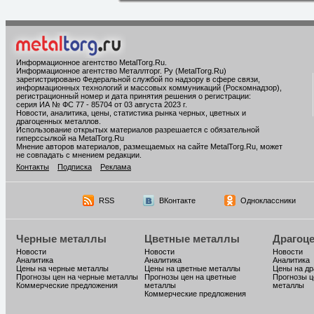
Информационное агентство MetalTorg.Ru
.
Информационное агентство Металлторг. Ру (MetalTorg.Ru)
зарегистрировано Федеральной службой по надзору в сфере связи,
информационных технологий и массовых коммуникаций (Роскомнадзор),
регистрационный номер и дата принятия решения о регистрации:
серия ИА № ФС 77 - 85704 от 03 августа 2023 г.
Новости, аналитика, цены, статистика рынка черных, цветных и
драгоценных металлов.
Использование открытых материалов разрешается с обязательной
гиперссылкой на MetalTorg.Ru
Мнение авторов материалов, размещаемых на сайте MetalTorg.Ru, может
не совпадать с мнением редакции.
Контакты
Подписка
Реклама
RSS
ВКонтакте
Одноклассники
Черные металлы
Цветные металлы
Драгоц
Новости
Новости
Новости
Аналитика
Аналитика
Аналитика
Цены на черные металлы
Цены на цветные металлы
Цены на д
Прогнозы цен на черные металлы
Прогнозы цен на цветные
Прогнозы ц
Коммерческие предложения
металлы
металлы
Коммерческие предложения