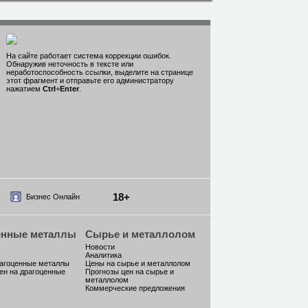
На сайте работает система коррекции ошибок.
Обнаружив неточность в тексте или
неработоспособность ссылки, выделите на странице
этот фрагмент и отправьте его администратору
нажатием
Ctrl
+
Enter
.
18+
Бизнес Онлайн
енные металлы
Сырье и металлолом
Новости
Аналитика
рагоценные металлы
Цены на сырье и металлолом
ен на драгоценные
Прогнозы цен на сырье и
металлолом
Коммерческие предложения