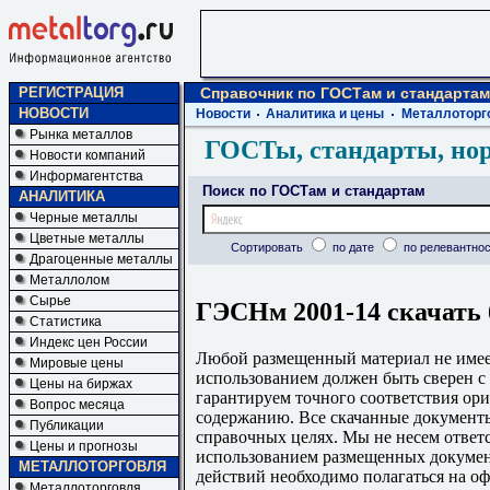
РЕГИСТРАЦИЯ
Справочник по ГОСТам и стандартам
НОВОСТИ
Новости
Аналитика и цены
Металлоторг
Рынка металлов
ГОСТы, стандарты, но
Новости компаний
Информагентства
Поиск по ГОСТам и стандартам
АНАЛИТИКА
Черные металлы
Цветные металлы
Сортировать
по дате
по релевантнос
Драгоценные металлы
Металлолом
Сырье
ГЭСНм 2001-14 скачать 
Статистика
Индекс цен России
Любой размещенный материал не имеет
Мировые цены
использованием должен быть сверен 
Цены на биржах
гарантируем точного соответствия ори
Вопрос месяца
содержанию. Все скачанные документы
Публикации
справочных целях. Мы не несем ответс
Цены и прогнозы
использованием размещенных докумен
МЕТАЛЛОТОРГОВЛЯ
действий необходимо полагаться на о
Металлоторговля