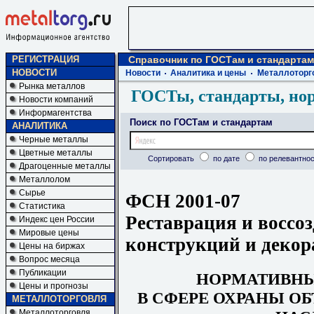
РЕГИСТРАЦИЯ
Справочник по ГОСТам и стандартам
НОВОСТИ
Новости
Аналитика и цены
Металлоторг
Рынка металлов
ГОСТы, стандарты, но
Новости компаний
Информагентства
Поиск по ГОСТам и стандартам
АНАЛИТИКА
Черные металлы
Цветные металлы
Сортировать
по дате
по релевантнос
Драгоценные металлы
Металлолом
Сырье
ФСН 2001-07
Статистика
Реставрация и воссо
Индекс цен России
Мировые цены
конструкций и декор
Цены на биржах
Вопрос месяца
Публикации
НОРМАТИВН
Цены и прогнозы
В СФЕРЕ ОХРАНЫ О
МЕТАЛЛОТОРГОВЛЯ
Металлоторговля