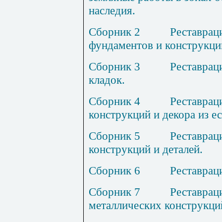
наследия.
Сборник
2
Р
еставрац
фундаментов и конструкций
Сборник
3
Р
еставрац
кладок.
Сборник
4
Р
еставрац
конструкций и декора из е
Сборник
5
Р
еставрац
конструкций и деталей.
Сборник
6
Р
еставрац
Сборник
7
Р
еставрац
металлических конструкци