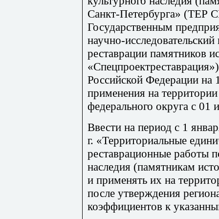
культурного наследия (пам
Санкт-Петербурга» (ТЕР С
Государственным предпри
научно-исследовательский 
реставрации памятников и
«Спецпроек
т
рес
т
аврация»
Российской Федерации на 1
применения на территории
федерального округа с 01 
Ввести на п
е
риод с 1 январ
г. «Территориальные едини
рес
т
аврацио
нны
е работы п
наследия (памятникам ист
и применять их на террит
после утверждения регион
коэффициентов к указанны