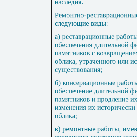
наследия.
Ремонтно-реставрационные
следующие виды:
а) реставрационные работ
обеспечения длительной ф
памятников с возвращение
облика, утраченного или и
существования;
б) консервац
и
онн
ы
е работ
обеспечение длительной ф
памятников и продление и
изменения их исторически
облика;
в) ремонтные работы, им
сохранного состояния памя