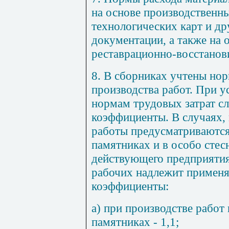
на основе производственны
технологических карт
и др
документации, а также на 
рес
т
аврационно-восс
т
анов
8. В сборниках учтены но
производства работ. При 
нормам трудовых затрат с
коэффициенты. В случаях,
работы предусматриваются
памятниках и в особо сте
действующего предприятия,
рабочих надлежит примен
коэффициенты:
а) при производстве работ
памятниках
- 1,1;