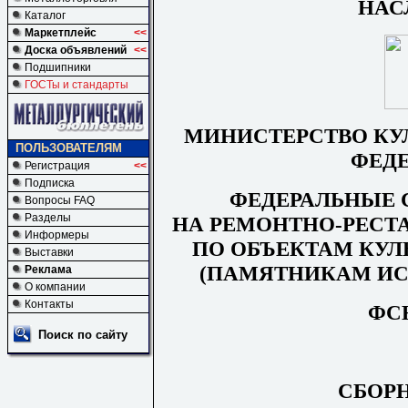
НАС
Каталог
Маркетплейс
<<
Доска объявлений
<<
Подшипники
ГОСТы и стандарты
МИНИСТЕРСТВО КУ
ПОЛЬЗОВАТЕЛЯМ
ФЕД
Регистрация
<<
Подписка
ФЕДЕРАЛЬНЫЕ
Вопросы FAQ
Разделы
НА
РЕМ
О
НТН
О
-РЕ
СТ
Информеры
ПО ОБЪЕКТАМ КУЛ
Выставки
(ПАМЯТНИКАМ ИС
Реклама
О компании
Контакты
ФСН
Поиск по сайту
СБОР