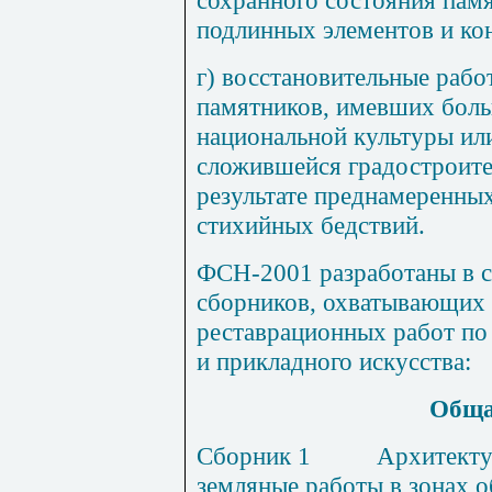
подлинных элементов и ко
г) восстановительные рабо
памятников, имевших боль
национальной культуры ил
сложившейся градостроите
результате преднамеренных
стихийных бедствий.
ФСН-200
1
разработаны в 
сборников, охватывающих
реставрационных работ по
и прикладного искусства:
Об
щ
Сборник
1
А
рхитекту
земляные работы в зонах о