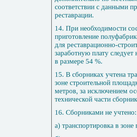
соответствии с данными пр
реставрации.
14
. При необходимости со
приготовление полуфабрик
для рес
т
аврационно-с
т
рои
заработную плату следует 
в размере 54 %.
15
. В сборниках учтена тр
зоне строительной площадк
метров, за исключением ос
технической части сборник
16. Сборниками не учтено:
а) транспортировка в зоне 