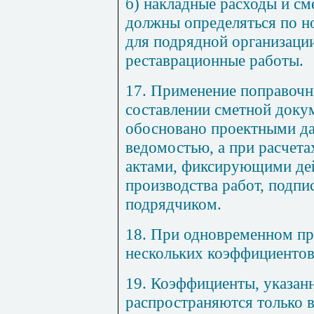
б) накладные расходы и см
должны определяться по н
для подрядной организац
рес
т
аврацио
н
н
ы
е работы.
17. Применение поправоч
составлении сметной доку
обосновано проектными д
ведомостью, а при расчета
актами, фиксирующими де
производства работ, подпи
подрядчиком.
18. При одновременном пр
нескольких коэффициентов
19. Коэффициенты, указан
распространяются только в