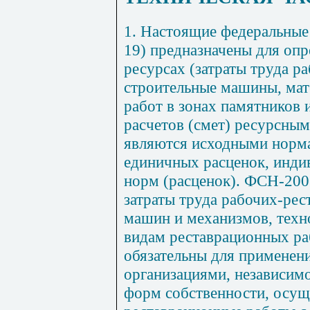
1.
Наст
о
ящие федеральные
1
9) предназначены для оп
ресурсах (затраты труда р
строительные машины, мат
раб
от в
зонах памятников 
расчетов (смет) ресурсны
являются исходными норма
единичных расценок, инди
норм (расценок). ФСН-200
затраты труда рабочих-рес
машин и механизмов, техн
видам реставрационных р
обязательны для применен
организациями, независим
форм собственности, осу