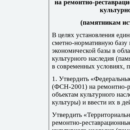
на ре
м
онтно-реставра
ц
и
культурно
(памятникам ис
В целях установления един
с
м
е
тн
о-нор
м
а
ти
вную базу 
экономической базы в обл
культурного наследия (пам
в современных условиях, 
1. Утвердить «Федеральны
(ФСН-2001) на ремон
тн
о-
объектам культурного насл
культуры) и ввести их в де
Ут
в
ердить «Территориальн
ремон
тн
о-рес
т
аврационн
ы