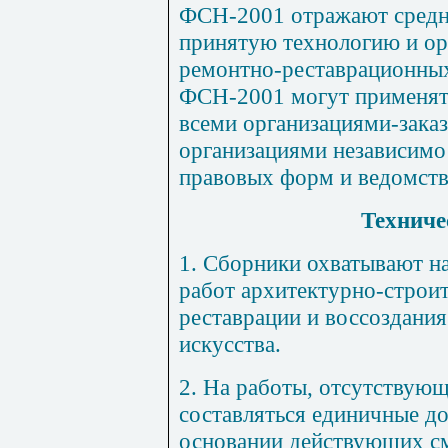
ФСН-2001 отражают средне
принятую технологию и ор
ремон
тн
о-рес
т
аврационн
ы
ФСН-2001 могут применять
всеми организациями-зака
организациями независимо
правовых форм и ведомств
Техниче
1.
Сборники охватывают на
работ архитектурно-строит
реставрации и воссоздани
искусства.
2. На работы, отсутствую
составляться единичные д
основании действующих с