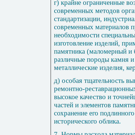
г) крайне ограниченные в
современных методов орга
стандартизации, индустриа
современных материалов 
необходимости специальны
изготовление изделий, пр
памятника (маломерный и 
различные породы камня и 
металлические изделия, ке
д) особая тщательность вы
ремон
тн
о-рес
т
аврационн
ы
высокое качество и точне
частей и элементов памятн
сохранение его подлинного
исторического облика.
7. Нормы расхода материа