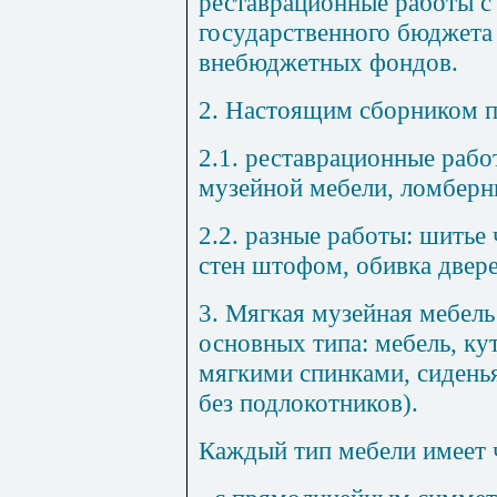
рес
т
аврационн
ы
е работы с
государственного бюджета
внебюджетных фондов.
2. Нас
то
ящим сборником п
2
.1.
реставрационные работ
музейной мебели, ломберн
2.2. разные работы: шитье
стен штофом, обивка двере
3. Мягкая музейная мебель
основных типа: мебель, ку
мягкими спинками, сидень
без подлокотников).
Каждый тип мебели имеет 