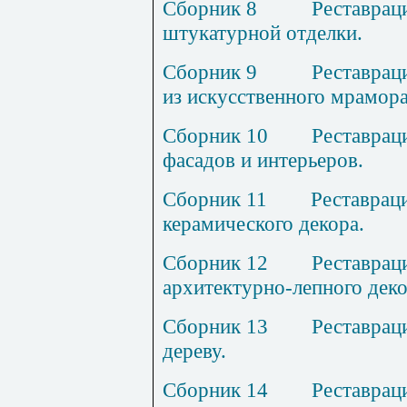
Сборник
8
Р
еставрац
штукатурной отделки.
Сборник
9
Р
еставрац
из искусственного мрамора
Сборник
10
Р
еставрац
фасадов и интерьеров.
Сборник
11
Р
ес
т
аврац
керамического декора.
Сборник
12
Р
еставрац
архитектурно
-л
епного деко
Сборник
13
Р
еставрац
дереву.
Сборник 1
4
Р
еставрац