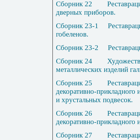
Сборник 2
2
Р
еставрац
дверных приборов.
Сборник 23
-1
Р
еставрац
гобеленов.
Сборник 23-
2
Р
еставрац
Сборник 2
4
Х
удожеств
металлических изделий га
Сборник 2
5
Р
еставрац
декоративно-прикладного и
и хрустальных подвесок.
Сборник 2
6
Р
еставрац
декоративно-прикладного и
Сборник 2
7
Р
еставрац