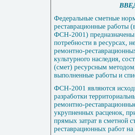
ВВЕ
Федеральные сметные нор
реставра
ц
ио
н
н
ы
е работы 
ФСН-2001) предназначены 
потребности в ресурсах, 
ремон
тн
о-рес
т
аврационн
ы
культурного наследия, сос
(смет) ресурсным методом,
выполн
е
нные работы и спи
ФСН-2001 являются исход
разработки территориальн
ремонтно-реставрационные
укрупненных расценок, пр
прямых затрат в сметной 
рес
т
аврацион
ны
х работ на