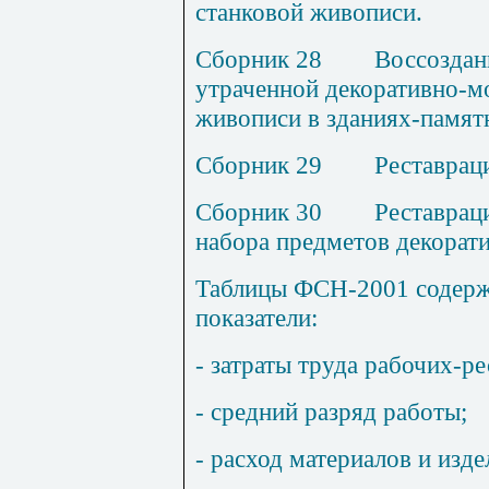
станковой живописи.
Сборник 2
8
В
оссоздан
утраченной декоративно-м
живописи в зданиях-памят
Сборник 2
9
Р
еставрац
Сборник 3
0
Р
ес
т
аврац
набора предметов декорати
Таблицы ФСН-200
1
содерж
показатели:
- затраты труда рабочих-ре
- средний разряд работы;
- расход материалов и изде