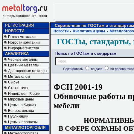
РЕГИСТРАЦИЯ
Справочник по ГОСТам и стандартам
НОВОСТИ
Новости
Аналитика и цены
Металлоторг
Рынка металлов
ГОСТы, стандарты, 
Новости компаний
Информагентства
Поиск по ГОСТам и стандартам
АНАЛИТИКА
Черные металлы
Цветные металлы
Сортировать
по дате
по релевантнос
Драгоценные металлы
Металлолом
Сырье
ФСН 2001-19
Статистика
Индекс цен России
Обивочные работы п
Мировые цены
мебели
Цены на биржах
Вопрос месяца
Публикации
НОРМАТИВН
Цены и прогнозы
В СФЕРЕ ОХРАНЫ О
МЕТАЛЛОТОРГОВЛЯ
Металлоторговля