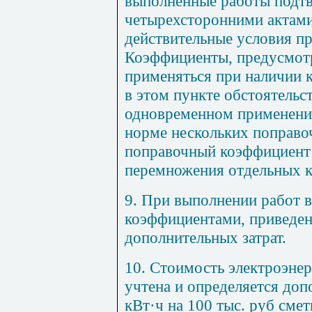
выполненные работы подт
четырехсторонними актам
действительные условия пр
Коэффициенты, предусмотр
применяться при наличии к
в этом пункте обстоятельст
одновременном применении
норме нескольких поправ
поправочный коэффициент 
перемножения отдельных 
9. При выполнении работ в
коэффициентами, прив
е
де
дополнительных затрат.
10. Стоимость электроэне
учтена и определяется доп
кВт·ч на 100
ты
с
. р
уб смет