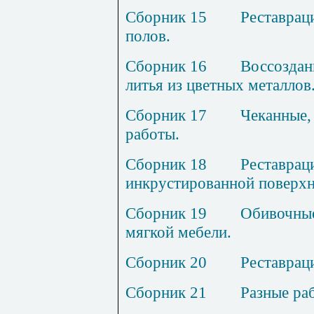
Сборник
15
Р
еставрац
полов.
Сборник 1
6
В
оссоздан
литья из цветных металлов
Сборник
17
Ч
еканные,
работы.
Сборник
18
Р
еставрац
инкрустированной поверхн
Сборник 1
9
О
бивочны
мягкой мебели.
Сборник 2
0
Р
еставрац
Сборник 2
1
Р
азные ра