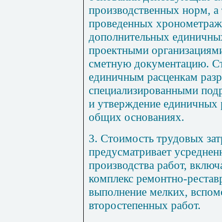
производственных норм, а 
проведенных хрономе
т
раж
дополнительных единичных
проектными организациям
сме
тн
ую документацию. Ст
единичным расценкам разр
специализированными подр
и утверждение единичных 
общих основаниях.
3. Стоимость трудовых зат
предусматривает усреднен
производства работ, вклю
комплекс ремонтно-рестав
выполнение мелких, вспом
второстепенных работ.