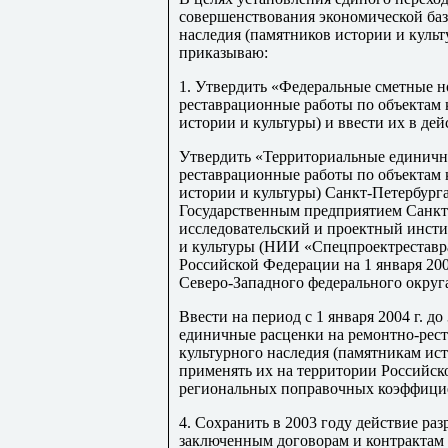
совершенствования экономической баз
наследия (памятников истории и культ
приказываю:
1. Утвердить «Федеральные сметные 
рес
т
авра
ц
ионн
ы
е работы по объектам
истории и культуры) и ввести их в дей
Ут
в
ердить «Территориальные единичн
рес
т
аврационн
ы
е работы по объектам
истории и культуры) Санкт-Петербург
Государственным предприятием Санкт
исследовательский и проектный инсти
и культуры (НИИ «Спецпроек
т
рес
т
авр
Российской Федерации на 1 января 20
Северо-Западного федерального округа
Ввести на п
е
риод с 1 января 2004 г. д
единичные расценки на ремонтно-рес
т
куль
т
урного наследия (памятникам ис
применять их на территории Российск
региональных поправочных коэффицие
4. Сохранить в 2003 году действие ра
заключенным договорам и контрактам