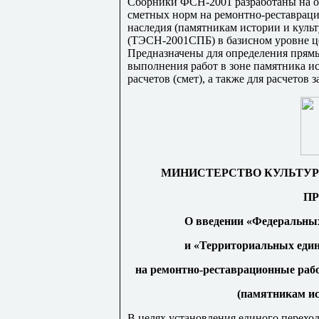
Сборники ФСН-2001 разрабо
т
аны на 
сметных норм на ремонтно-реставраци
наследия (памятникам истории и куль
(ТЭС
Н
-2001СПБ) в базисном уровне це
Предназначены для определения прямы
выполнения работ в зоне памятника и
расчетов (смет), а также для расчетов
МИНИСТЕРСТВО КУЛЬТУР
ПР
О введении «Федеральны
и «Территориальных еди
на ре
м
онтно-реставра
ц
ио
н
н
ы
е раб
(памятникам ис
В целях установления единого переход