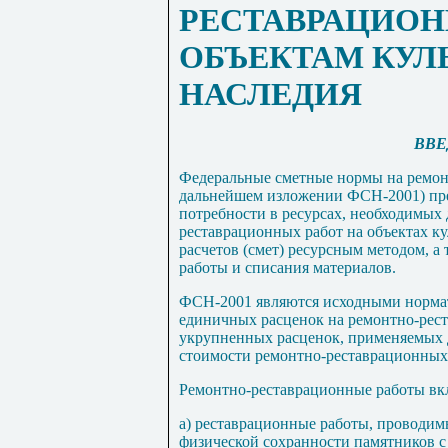
РЕСТАВРАЦИОН
ОБЪЕКТАМ КУЛ
НАСЛЕДИЯ
ВВЕ
Федеральные сметные нормы на ремо
дальнейшем изложении ФСН-2001) пре
потребности в ресурсах, необходимых
рес
т
аврационн
ы
х работ на объектах к
расчетов (смет) ресурсным методом, а 
работы и списания материалов.
ФСН-2001 являются исходными нормат
единичных расценок на ремонтно-рес
укрупненных расценок, прим
е
няемых 
стоимости ремон
тн
о-рес
т
аврацион
ны
х
Ремонтно-реставрационные работы вк
а) реставрационные работы, проводим
физической сохранности памятников с