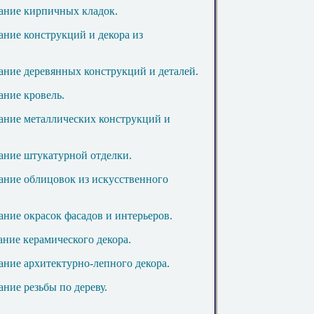
дание кирпичных кладок.
ание конструкций и декора из
дание деревянных конструкций и деталей.
ание кровель.
дание металлических конструкций и
дание штукатурной отделки.
дание облицовок из искусственного
ание окрасок фасадов и интерьеров.
ание керамического декора.
дание архитектурно
-л
епного декора.
ание резьбы по дереву.