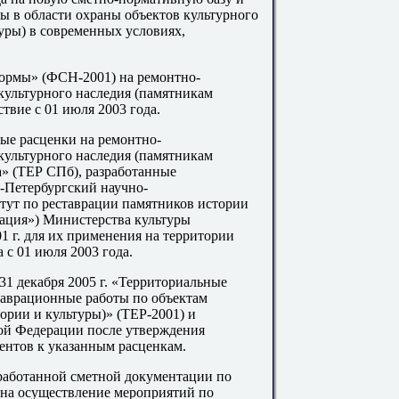
ы в области охраны объектов культурного
уры) в современных условиях,
нормы» (ФСН-2001) на ремон
тн
о-
 культурного наследия (памятникам
ствие с
01
июля 2003 года.
ые расценки на ремон
тн
о-
 культурного наследия (памятникам
а» (ТЕР СПб), разработанные
-Петербургский научно-
тут по реставрации памятников истории
ация») Министерства культуры
01
г. для их применения на территории
 с 01 июля 2003 года.
о 31 декабря 2005 г. «Территориальные
аврацио
нны
е работы по объектам
тории и культуры
)»
(ТЕР-20
01
) и
ой Федерации после утверждения
нтов к указанным расценкам.
зработанной сметной документации по
 на осуществление мероприятий по