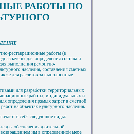
НЫЕ РАБОТЫ ПО
ЬТУРНОГО
ДЕНИЕ
н
тн
о-реставра
ц
ио
н
н
ы
е работы (в
дназначены для определения состава и
 для выполнения ремон
тн
о-
ультурного наследия, составления сметных
также для расчетов за выполн
е
нные
ивами для разработки территориальных
таврационные работы, индивидуальных и
для определения прямых затрат в сметной
 работ на объектах культурного наследия.
лючают в себя следующие виды:
ые для обеспечения длительной
 возвращением им в определенной мере