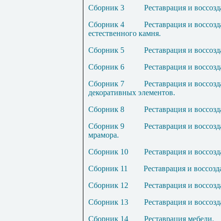
Сборник
3
Р
еставрация и воссоз
Сборник
4
Р
еставрация и воссозд
естественного камня.
Сборник
5
Р
еставрация и воссоз
Сборник
6
Р
еставрация и воссозд
Сборник
7
Р
еставрация и воссоз
декоративных элементов.
Сборник
8
Р
еставрация и воссоз
Сборник
9
Р
еставрация и воссоз
мрамора.
Сборник
10
Р
еставрация и воссозд
Сборник
11
Р
ес
т
аврация и воссозд
Сборник
12
Р
еставрация и воссоз
Сборник
13
Р
еставрация и воссозд
Сборник 1
4
Р
еставрация мебели.