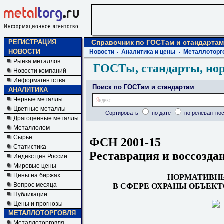
РЕГИСТРАЦИЯ
Справочник по ГОСТам и стандартам
НОВОСТИ
Новости
Аналитика и цены
Металлоторг
Рынка металлов
ГОСТы, стандарты, но
Новости компаний
Информагентства
Поиск по ГОСТам и стандартам
АНАЛИТИКА
Черные металлы
Цветные металлы
Сортировать
по дате
по релевантнос
Драгоценные металлы
Металлолом
Сырье
ФСН 2001-15
Статистика
Реставрация и воссозда
Индекс цен России
Мировые цены
Цены на биржах
НОРМАТИВН
Вопрос месяца
В СФЕРЕ ОХРАНЫ ОБЪЕК
Публикации
Цены и прогнозы
МЕТАЛЛОТОРГОВЛЯ
Металлоторговля