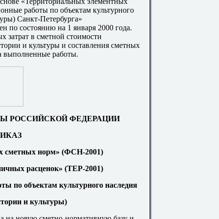
основе «Территориальных элементных
онные работы по объектам куль
т
урного
туры) Санкт-Петербурга»
н по состоянию на 1 января 2000 года.
х затрат в сметной стоимости
стории и культуры и составления сметных
 за выполненные работы.
Ы РОССИЙСКОЙ ФЕДЕРАЦИИ
ИКАЗ
х сметных норм» (ФСН-200
1
)
ничных расценок» (ТЕР
-2
001)
оты по объектам культурного наследия
тории и культуры)
а на новую с
м
е
тн
о-нор
м
а
ти
вную базу и