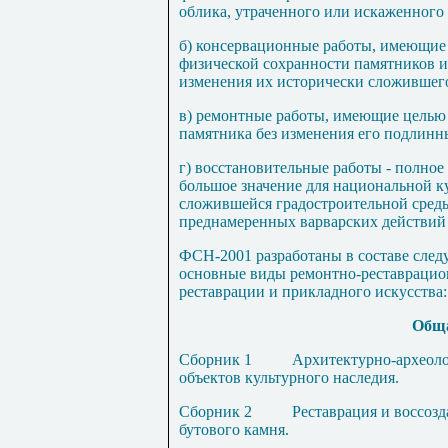
облика, утраченного или искаж
е
нного 
б) консервац
и
онн
ы
е работы, имеющие
физической сохранности памятников и
изменения их исторически сложившего
в) ремонтные работы, имеющие целью
памятника без изменения его подлинн
г) восстановительные работы - полно
большое значение для национальной к
сложившейся градостроительной среды
преднамеренных варварских действий
ФСН-200
1
разработаны в составе сле
основные виды ремонтно-реставрацио
реставрации и прикладного искусства:
Об
щ
Сборник
1
А
рхитектурно-археоло
объектов культурного наследия.
Сборник
2
Р
еставрация и воссоз
бутового камня.