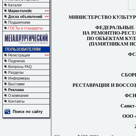
Каталог
Маркетплейс
<<
МИНИСТЕРСТВО КУЛЬТУР
Доска объявлений
<<
Подшипники
ФЕДЕРАЛЬНЫЕ
ГОСТы и стандарты
НА
РЕМ
О
НТН
О
-РЕ
СТ
ПО ОБЪЕКТАМ КУ
(ПАМЯТНИКАМ ИС
ПОЛЬЗОВАТЕЛЯМ
ФС
Регистрация
<<
Подписка
Вопросы FAQ
Разделы
СБОР
Информеры
Выставки
РЕСТАВРАЦИЯ И ВОССО
Реклама
ФСН-
О компании
Контакты
Санкт-
Поиск по сайту
ООО «