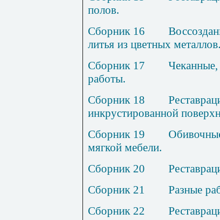
полов.
Сборник 1
6
В
оссоздан
литья из цветных металлов
Сборник
17
Ч
еканные,
работы.
Сборник
18
Р
еставрац
инкрустированной поверхн
Сборник 1
9
О
бивочны
мягкой мебели.
Сборник 2
0
Р
еставрац
Сборник 2
1
Р
азные ра
Сборник 2
2
Р
еставрац