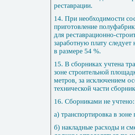
реставрации.
14
. При необходимости со
приготовление полуфабрик
для рес
т
аврационно-с
т
рои
заработную плату следует 
в размере 54 %.
15
. В сборниках учтена тр
зоне строительной площадк
метров, за исключением ос
технической части сборник
16. Сборниками не учтено:
а) транспортировка в зоне 
б) накладные расходы и см