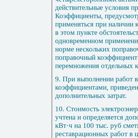
действительные условия пр
Коэффициенты, предусмотр
применяться при наличии к
в этом пункте обстоятельст
одновременном применении
норме нескольких поправ
поправочный коэффициент 
перемножения отдельных 
9. При выполнении работ в
коэффициентами, прив
е
де
дополнительных затрат.
10. Стоимость электроэне
учтена и определяется доп
кВт·ч на 100
ты
с
. р
уб смет
реставрационных раб
от в
ц