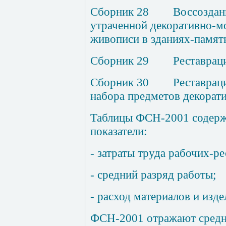
Сборник 2
8
В
оссоздан
утраченной декоративно-м
живописи в зданиях-памят
Сборник 2
9
Р
еставрац
Сборник 3
0
Р
ес
т
аврац
набора предметов декорати
Таблицы ФСН-200
1
содерж
показатели:
- затраты труда рабочих-ре
- средний разряд работы;
- расход материалов и изде
ФСН-2001 отражают средне