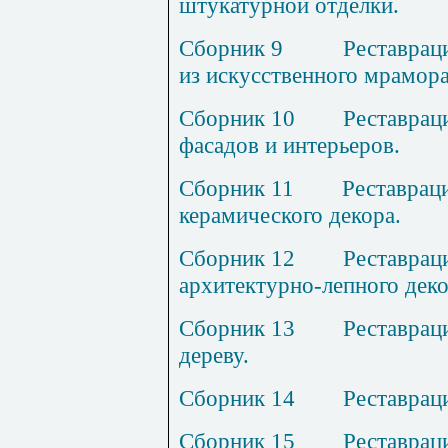
штукатурной отделки.
Сборник
9
Р
еставрац
из искусственного мрамора
Сборник
10
Р
еставрац
фасадов и интерьеров.
Сборник
11
Р
ес
т
аврац
керамического декора.
Сборник
12
Р
еставрац
архитектурно
-л
епного деко
Сборник
13
Р
еставрац
дереву.
Сборник 1
4
Р
еставрац
Сборник
15
Р
еставрац