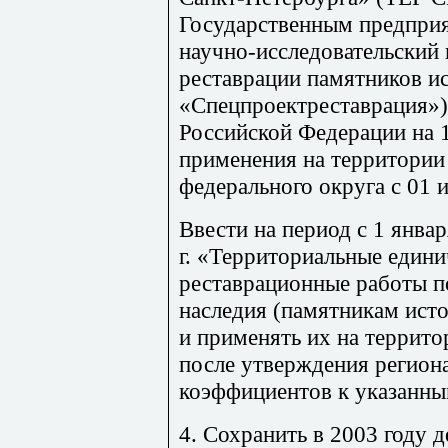
Государственным предпри
научно-исследовательский 
реставрации памятников и
«Спецпроек
т
рес
т
аврация»
Российской Федерации на 1
применения на территории
федерального округа с 01 
Ввести на п
е
риод с 1 январ
г. «Территориальные едини
рес
т
аврацио
нны
е работы п
наследия (памятникам ист
и применять их на террит
после утверждения регион
коэффициентов к указанны
4. Сохранить в 2003 году 