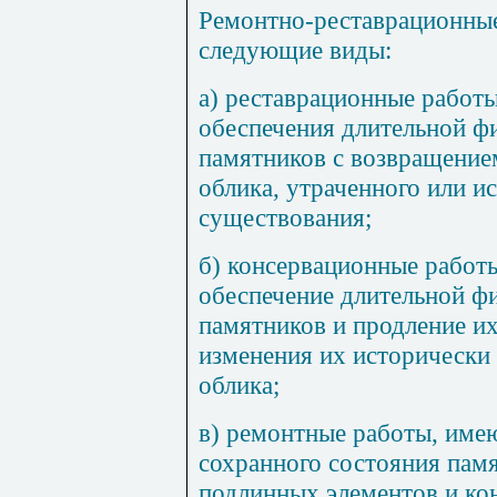
Ремонтно-реставрационные
следующие виды:
а) реставрационные работ
обеспечения длительной ф
памятников с возвращение
облика, утраченного или и
существования;
б) консервац
и
онн
ы
е работ
обеспечение длительной ф
памятников и продление и
изменения их исторически
облика;
в) ремонтные работы, им
сохранного состояния памя
подлинных элементов и ко