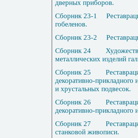
дверных приборов.
Сборник 23
-1
Р
еставрац
гобеленов.
Сборник 23-
2
Р
еставрац
Сборник 2
4
Х
удожеств
металлических изделий га
Сборник 2
5
Р
еставрац
декоративно-прикладного и
и хрустальных подвесок.
Сборник 2
6
Р
еставрац
декоративно-прикладного и
Сборник 2
7
Р
еставрац
станковой живописи.