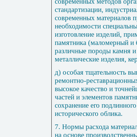
современных методов орга
стандартизации, индустриа
современных материалов 
необходимости специальны
изготовление изделий, пр
памятника (маломерный и 
различные породы камня и 
металлические изделия, ке
д) особая тщательность вы
ремон
тн
о-рес
т
аврационн
ы
высокое качество и точне
частей и элементов памятн
сохранение его подлинного
исторического облика.
7. Нормы расхода материа
на основе производственны