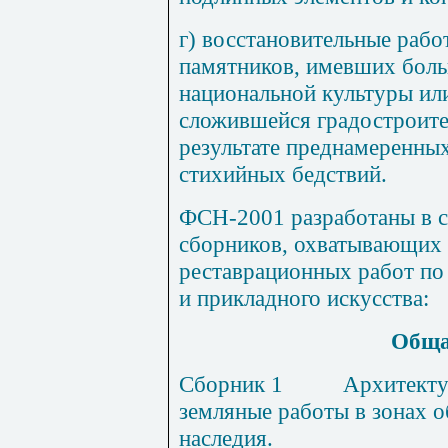
г) восстановительные рабо
памятников, имевших боль
национальной культуры ил
сложившейся градостроите
результате преднамеренных
стихийных бедствий.
ФСН-200
1
разработаны в 
сборников, охватывающих
реставрационных работ по
и прикладного искусства:
Об
щ
Сборник
1
А
рхитекту
земляные работы в зонах о
наследия.