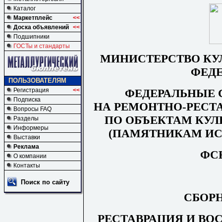
Каталог
Маркетплейс
<<
Доска объявлений
<<
Подшипники
ГОСТы и стандарты
МИНИСТЕРСТВО КУ
ФЕД
ПОЛЬЗОВАТЕЛЯМ
ФЕДЕРАЛЬНЫЕ
Регистрация
<<
Подписка
НА
РЕМ
О
НТН
О
-РЕ
СТ
Вопросы FAQ
ПО ОБЪЕКТАМ КУЛ
Разделы
Информеры
(ПАМЯТНИКАМ ИС
Выставки
Реклама
ФСН
О компании
Контакты
Поиск по сайту
СБОР
РЕСТАВРАЦИЯ И ВО