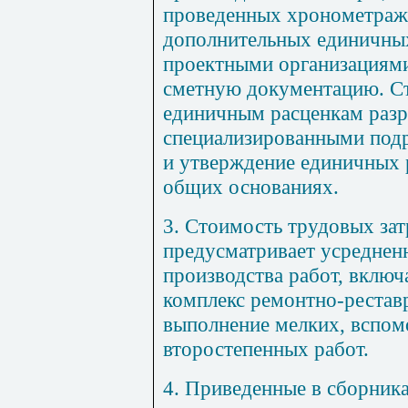
проведенных хрономе
т
раж
дополнительных единичных
проектными организациям
сме
тн
ую документацию. Ст
единичным расценкам разр
специализированными подр
и утверждение единичных 
общих основаниях.
3. Стоимость трудовых зат
предусматривает усреднен
производства работ, вклю
комплекс ремонтно-рестав
выполнение мелких, вспом
второстепенных работ.
4. Приведенные в сборник