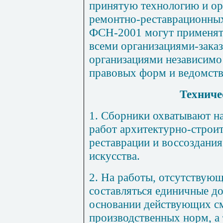
принятую технологию и ор
ремон
тн
о-рес
т
аврационн
ы
ФСН-2001 могут применять
всеми организациями-зака
организациями независимо
правовых форм и ведомств
Техниче
1.
Сборники охватывают на
работ архитектурно-строит
реставрации и воссоздани
искусства.
2. На работы, отсутствую
составляться единичные д
основании действующих с
производственных норм, а 