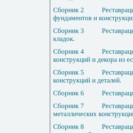
Сборник
2
Р
еставрац
фундаментов и конструкций
Сборник
3
Р
еставрац
кладок.
Сборник
4
Р
еставрац
конструкций и декора из е
Сборник
5
Р
еставрац
конструкций и деталей.
Сборник
6
Р
еставрац
Сборник
7
Р
еставрац
металлических конструкци
Сборник
8
Р
еставрац