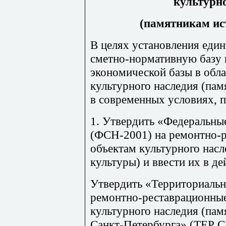
культурно
(памятникам ис
В целях установления един
с
м
е
тн
о-нор
м
а
ти
вную базу 
экономической базы в обл
культурного наследия (пам
в современных условиях, 
1. Утвердить «Федеральны
(ФСН-2001) на ремон
тн
о-
объектам культурного насл
культуры) и ввести их в де
Ут
в
ердить «Территориальн
ремон
тн
о-рес
т
аврационн
ы
культурного наследия (пам
Санкт-Петербурга» (ТЕР С