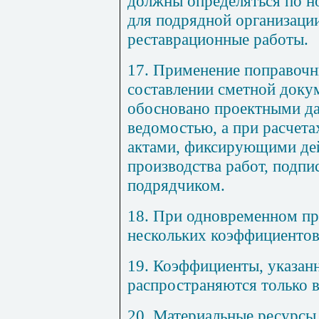
должны определяться по н
для подрядной организац
рес
т
аврацио
н
н
ы
е работы.
17. Применение поправоч
составлении сметной доку
обосновано проектными д
ведомостью, а при расчета
актами, фиксирующими де
производства работ, подпи
подрядчиком.
18. При одновременном пр
нескольких коэффициентов
19. Коэффициенты, указан
распространяются только в
20. Материальные ресурсы