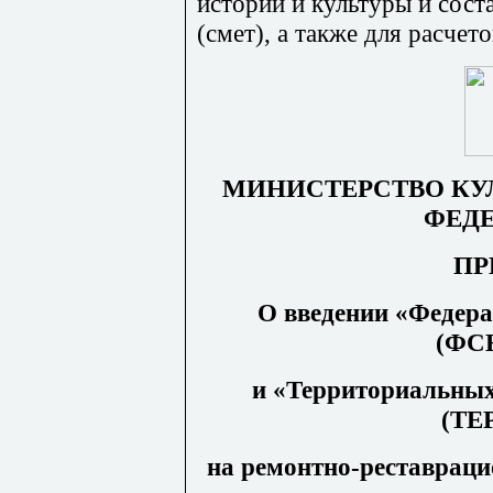
истории и культуры и сост
(смет), а также для расчет
МИНИСТЕРСТВО КУ
ФЕД
ПР
О введении «Федер
(ФС
и «Территориальных
(ТЕ
на ре
м
онтно-реставра
ц
и