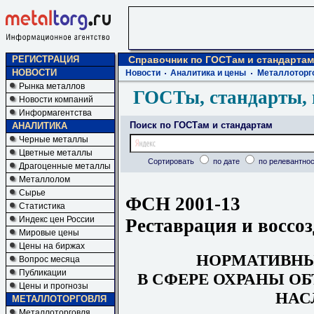
РЕГИСТРАЦИЯ
Справочник по ГОСТам и стандартам
НОВОСТИ
Новости
Аналитика и цены
Металлоторг
Рынка металлов
ГОСТы, стандарты, 
Новости компаний
Информагентства
Поиск по ГОСТам и стандартам
АНАЛИТИКА
Черные металлы
Цветные металлы
Сортировать
по дате
по релевантнос
Драгоценные металлы
Металлолом
Сырье
ФСН 2001-13
Статистика
Индекс цен России
Реставрация и воссоз
Мировые цены
Цены на биржах
НОРМАТИВН
Вопрос месяца
Публикации
В СФЕРЕ ОХРАНЫ О
Цены и прогнозы
НАС
МЕТАЛЛОТОРГОВЛЯ
Металлоторговля