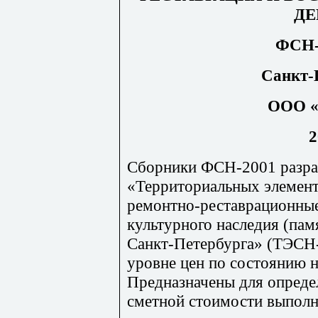
ДЕ
ФСН-
Санкт-
ООО «
2
Сборники ФСН-2001 разр
«Территориальных элемен
ремонтно-реставрационные
куль
т
урного наследия (пам
Санкт-Петербурга» (ТЭС
Н
уровне цен по состоянию н
Предназначены для опреде
сметной стоимости выполн