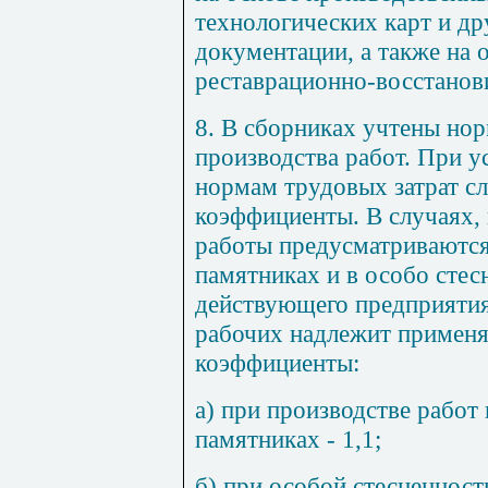
технологических карт
и др
документации, а также на 
рес
т
аврационно-восс
т
анов
8. В сборниках учтены но
производства работ. При 
нормам трудовых затрат с
коэффициенты. В случаях,
работы предусматриваются
памятниках и в особо сте
действующего предприятия,
рабочих надлежит примен
коэффициенты:
а) при производстве работ
памятниках
- 1,1;
б) при особой стесненност