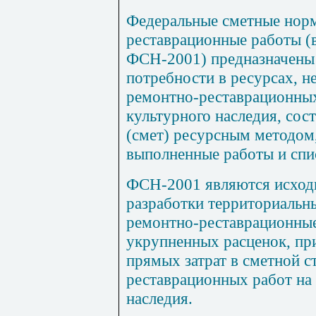
Федеральные сметные нор
реставра
ц
ио
н
н
ы
е работы 
ФСН-2001) предназначены 
потребности в ресурсах, 
ремон
тн
о-рес
т
аврационн
ы
культурного наследия, сос
(смет) ресурсным методом,
выполн
е
нные работы и спи
ФСН-2001 являются исход
разработки территориальн
ремонтно-реставрационные
укрупненных расценок, пр
прямых затрат в сметной 
рес
т
аврацион
ны
х работ на
наследия.